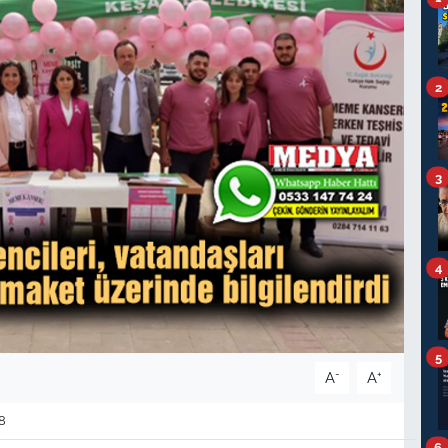
2
3
4
5
-
+
A
A
8
6