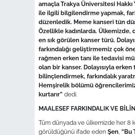
İş Dünyası
amaçla Trakya Üniversitesi Hakkı
ile ilgili bilgilendirme yapmak, fa
Bilim Teknoloji
düzenledik. Meme kanseri tün dün
Özellikle kadınlarda. Ülkemizde, 
English News
en sık görülen kanser türü. Dolay
Canlı Maç
farkındalığı geliştirmemiz çok ön
rağmen erken tanı ile tedavisi m
Finans
olan bir kanser. Dolayısıyla erken 
bilinçlendirmek, farkındalık yarat
Genel-A
Hemşirelik bölümü öğrencilerimiz 
kurtarır”
dedi.
Gündem-Eğitim
MAALESEF FARKINDALIK VE BİLİ
Tüm dünyada ve ülkemizde her 8 
görüldüğünü ifade eden
Şen
,
“Bu 