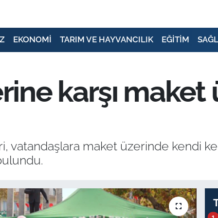
Z
EKONOMİ
TARIM VE HAYVANCILIK
EĞİTİM
SAĞL
ine karşı maket 
i, vatandaşlara maket üzerinde kendi k
bulundu.
1