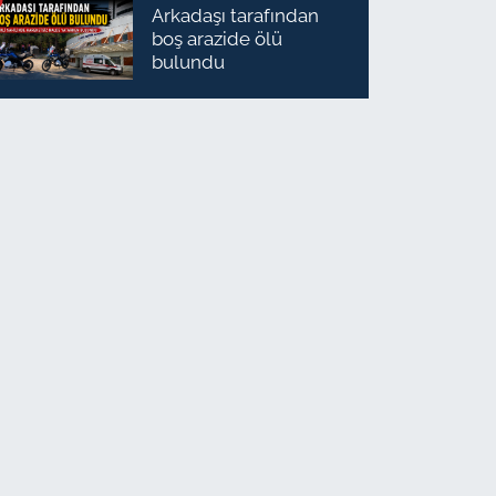
Arkadaşı tarafından
boş arazide ölü
bulundu