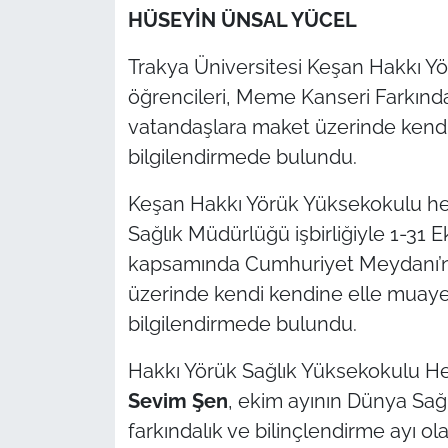
HÜSEYİN ÜNSAL YÜCEL
TÜRKİYE
Trakya Üniversitesi Keşan Hakkı Y
öğrencileri, Meme Kanseri Farkında
Bölge
vatandaşlara maket üzerinde kend
Güvenlik
bilgilendirmede bulundu.
Genel
Keşan Hakkı Yörük Yüksekokulu hem
Sağlık Müdürlüğü işbirliğiyle 1-31
Politika
kapsamında Cumhuriyet Meydanı’nd
üzerinde kendi kendine elle muay
Flaş Haber
bilgilendirmede bulundu.
Dış Haberler
Hakkı Yörük Sağlık Yüksekokulu He
Sevim Şen
, ekim ayının Dünya Sağ
Magazin
farkındalık ve bilinçlendirme ayı ola