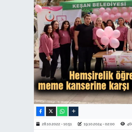
TARIM VE HAYVANCILIK
KÜLTÜR SANAT
RESMİ İLAN
SPOR
YAŞAM
EDİRNE
TEKİRDAĞ
KIRKLARELİ
28.10.2022 - 10:51
19.10.2024 - 02:00
46
ÇANAKKALE