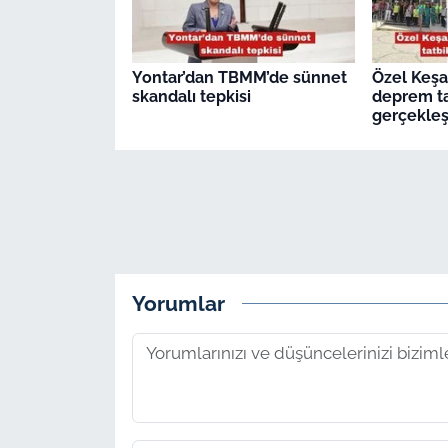
Yontar’dan TBMM’de sünnet
Özel Keşa
skandalı tepkisi
deprem ta
gerçekleşt
Yorumlar