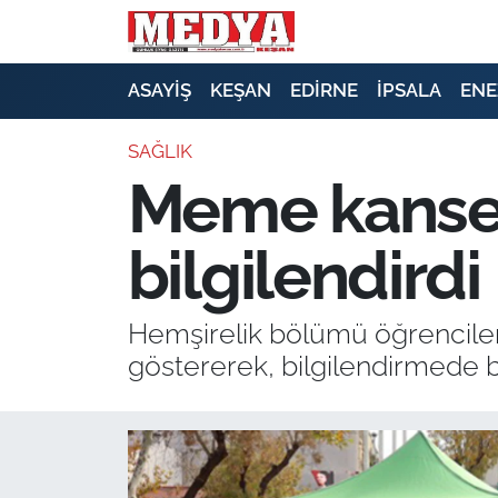
KEŞAN
ASAYİŞ
KEŞAN
EDİRNE
İPSALA
ENE
E-GAZETE
SAĞLIK
Meme kanser
ASAYİŞ
bilgilendirdi
SİYASET
GÜNDEM
Hemşirelik bölümü öğrenciler
göstererek, bilgilendirmede 
EKONOMİ
SAĞLIK
EĞİTİM