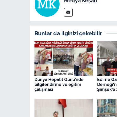
Medya Keşan
Bunlar da ilginizi çekebilir
Dünya Hepatit Günü’nde
Edirne Ga
bilgilendirme ve eğitim
Derneği'
çalışması
Şimşek'e 