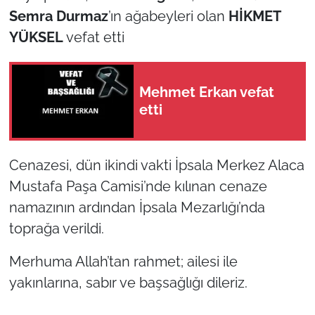
Semra Durmaz
’ın ağabeyleri olan
HİKMET
TÜRKİYE
YÜKSEL
vefat etti
Bölge
Mehmet Erkan vefat
Güvenlik
etti
Genel
Cenazesi, dün ikindi vakti İpsala Merkez Alaca
Politika
Mustafa Paşa Camisi’nde kılınan cenaze
namazının ardından İpsala Mezarlığı’nda
Flaş Haber
toprağa verildi.
Dış Haberler
Merhuma Allah’tan rahmet; ailesi ile
yakınlarına, sabır ve başsağlığı dileriz.
Magazin