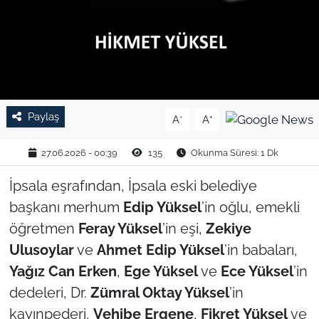
TARIM VE HAYVANCILIK
KÜLTÜR SANAT
RESMİ İLAN
Paylaş
-
+
A
A
SPOR
27.06.2026 - 00:39
135
Okunma Süresi: 1 Dk
YAŞAM
İpsala eşrafından, İpsala eski belediye
başkanı merhum
Edip Yüksel
’in oğlu, emekli
EDİRNE
öğretmen
Feray Yüksel
’in eşi,
Zekiye
TEKİRDAĞ
Ulusoylar
ve
Ahmet Edip Yüksel
’in babaları,
Yağız Can Erken
,
Ege Yüksel
ve
Ece Yüksel
’in
KIRKLARELİ
dedeleri, Dr.
Zümral Oktay Yüksel
’in
kayınpederi,
Vehibe Ergene
,
Fikret Yüksel
ve
ÇANAKKALE