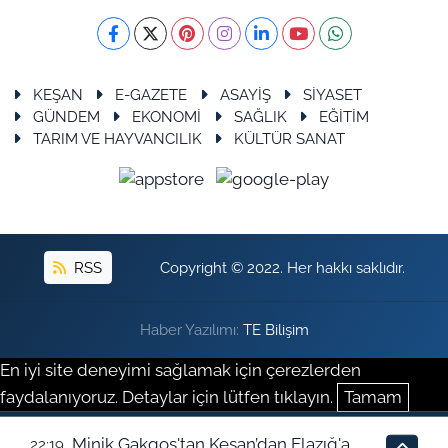
KEŞAN
E-GAZETE
ASAYİŞ
SİYASET
GÜNDEM
EKONOMİ
SAĞLIK
EĞİTİM
TARIM VE HAYVANCILIK
KÜLTÜR SANAT
RSS
Copyright © 2022. Her hakkı saklıdır.
Haber Yazılımı:
TE Bilişim
En iyi site deneyimi sağlamak için çerezlerden
faydalanıyoruz. Detaylar için lütfen tıklayın.
Tamam
Minik Gakgoş'tan Keşan’dan Elazığ'a
22:19