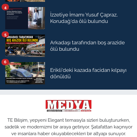
4
İzzetiye İmamı Yusuf Çapraz,
Korudağ'da ölü bulundu
5
Arkadaşı tarafından boş arazide
ölü bulundu
6
Erikli'deki kazada facidan kılpayı
dönüldü
TE Bilişim, yepyeni Elegant temasıyla sizleri buluştururken,
sadelik ve modernizmi bir araya getiriyor. Şatafattan kaçınıyor
ve insanlara haber okuyabilecekleri bir altyapı sunuyor.