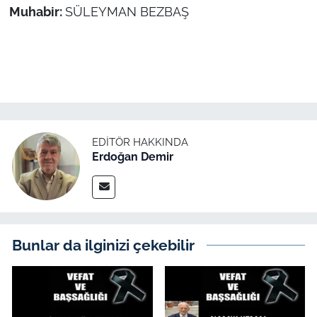
İş Dünyası
Muhabir:
SÜLEYMAN BEZBAŞ
Bilim Teknoloji
English News
Canlı Maç
EDITÖR HAKKINDA
Finans
Erdoğan Demir
Genel-A
Gündem-Eğitim
Bunlar da ilginizi çekebilir