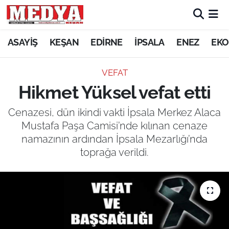
KEŞAN
ASAYİŞ
KEŞAN
EDİRNE
İPSALA
ENEZ
EKO
E-GAZETE
VEFAT
Hikmet Yüksel vefat etti
ASAYİŞ
Cenazesi, dün ikindi vakti İpsala Merkez Alaca
SİYASET
Mustafa Paşa Camisi’nde kılınan cenaze
namazının ardından İpsala Mezarlığı’nda
GÜNDEM
toprağa verildi.
EKONOMİ
SAĞLIK
EĞİTİM