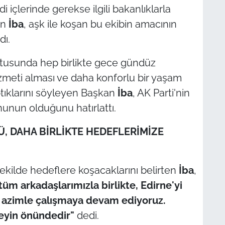
 içlerinde gerekse ilgili bakanlıklarla
en
İba
, aşk ile koşan bu ekibin amacının
dı.
ultusunda hep birlikte gece gündüz
izmeti alması ve daha konforlu bir yaşam
ptıklarını söyleyen Başkan
İba
, AK Parti'nin
unun olduğunu hatırlattı.
, DAHA BİRLİKTE HEDEFLERİMİZE
kilde hedeflere koşacaklarını belirten
İba
,
tüm arkadaşlarımızla birlikte, Edirne'yi
n azimle çalışmaya devam ediyoruz.
şeyin önündedir"
dedi.