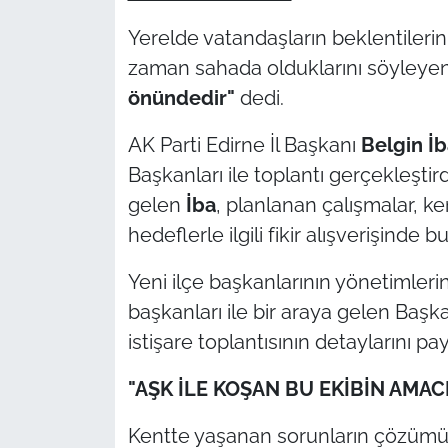
Yerelde vatandaşların beklentilerini
TÜRKİYE
zaman sahada olduklarını söyleye
önündedir"
dedi.
Bölge
AK Parti Edirne İl Başkanı
Belgin İb
Güvenlik
Başkanları ile toplantı gerçekleştird
Genel
gelen
İba
, planlanan çalışmalar, ke
hedeflerle ilgili fikir alışverişinde b
Politika
Yeni ilçe başkanlarının yönetimleri
Flaş Haber
başkanları ile bir araya gelen Baş
istişare toplantısının detaylarını pay
Dış Haberler
"AŞK İLE KOŞAN BU EKİBİN AMAC
Magazin
Kentte yaşanan sorunların çözümü v