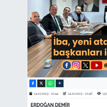
TARIM VE HAYVANCILIK
KÜLTÜR SANAT
RESMİ İLAN
SPOR
YAŞAM
EDİRNE
TEKİRDAĞ
KIRKLARELİ
24.10.2023 - 10:44
24.10.2023 - 10:46
13
ERDOĞAN DEMİR
ÇANAKKALE