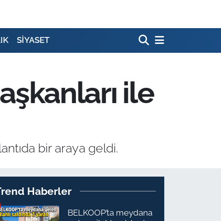
IK
SİYASET
aşkanları ile
antıda bir araya geldi.
Trend Haberler
BELKOOP’ta meydana