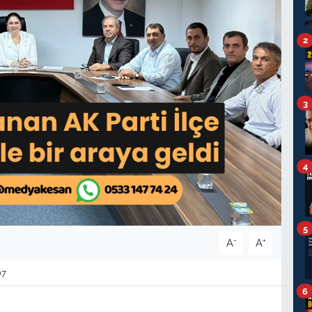
2
3
4
5
-
+
A
A
07
6