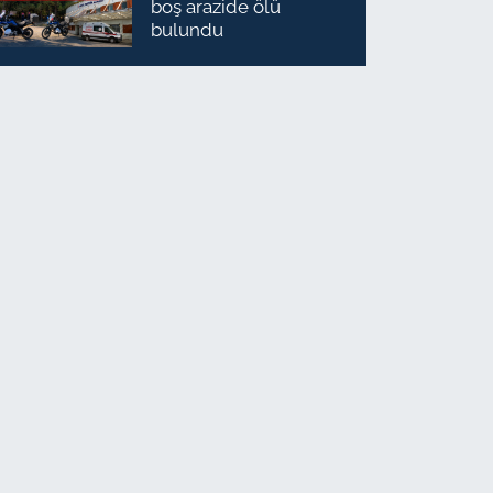
boş arazide ölü
bulundu