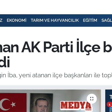
Z
EKONOMİ
TARIM VE HAYVANCILIK
EĞİTİM
SAĞL
nan AK Parti İlçe b
di
n İba, yeni atanan ilçe başkanları ile topl
1