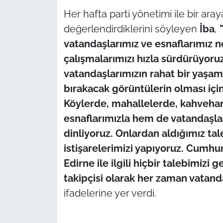
Her hafta parti yönetimi ile bir ara
değerlendirdiklerini söyleyen
İba
,
vatandaşlarımız ve esnaflarımız ne 
çalışmalarımızı hızla sürdürüyoruz
vatandaşlarımızın rahat bir yaşam
bırakacak görüntülerin olması için
Köylerde, mahallelerde, kahveha
esnaflarımızla hem de vatandaşlar
dinliyoruz. Onlardan aldığımız ta
istişarelerimizi yapıyoruz. Cumh
Edirne ile ilgili hiçbir talebimizi 
takipçisi olarak her zaman vatand
ifadelerine yer verdi.