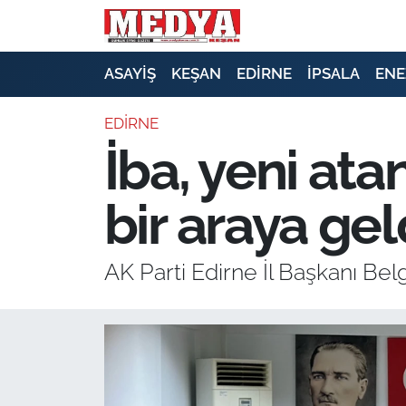
KEŞAN
ASAYİŞ
KEŞAN
EDİRNE
İPSALA
ENE
E-GAZETE
EDİRNE
İba, yeni ata
ASAYİŞ
bir araya gel
SİYASET
GÜNDEM
AK Parti Edirne İl Başkanı Belgi
EKONOMİ
SAĞLIK
EĞİTİM