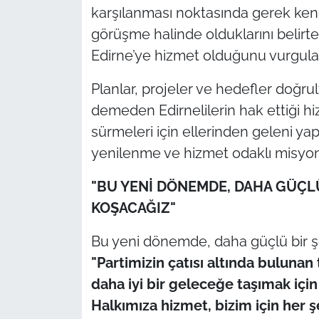
İş Dünyası
karşılanması noktasında gerek kendi
görüşme halinde olduklarını belirt
Bilim Teknoloji
Edirne’ye hizmet olduğunu vurgula
English News
Planlar, projeler ve hedefler doğr
demeden Edirnelilerin hak ettiği h
Canlı Maç
sürmeleri için ellerinden geleni ya
Finans
yenilenme ve hizmet odaklı misyon
"BU YENİ DÖNEMDE, DAHA GÜÇLÜ
Genel-A
KOŞACAĞIZ"
Gündem-Eğitim
Bu yeni dönemde, daha güçlü bir şe
"Partimizin çatısı altında bulunan 
daha iyi bir geleceğe taşımak içi
Halkımıza hizmet, bizim için her 