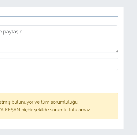
etmiş bulunuyor ve tüm sorumluluğu
A KEŞAN hiçbir şekilde sorumlu tutulamaz.