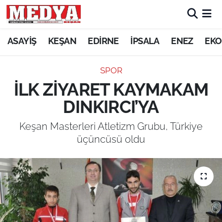
KEŞAN
ASAYİŞ
KEŞAN
EDİRNE
İPSALA
ENEZ
EKO
E-GAZETE
SPOR
İLK ZİYARET KAYMAKAM
ASAYİŞ
DINKIRCI’YA
SİYASET
Keşan Masterleri Atletizm Grubu, Türkiye
üçüncüsü oldu
GÜNDEM
EKONOMİ
SAĞLIK
EĞİTİM