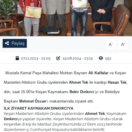
TARIM VE HAYVANCILIK
KÜLTÜR SANAT
RESMİ İLAN
Paylaş
-
+
A
A
SPOR
07.11.2013 - 01:05
19.08.2024 - 23:15
552
YAŞAM
Mustafa Kemal Paşa Mahallesi Muhtarı Bayram
Ali Kalfalar
ve Keşan
Masterleri Atletizm Grubu üyelerinden
Ahmet Tek
ile kardeşi
Hasan Tek
,
EDİRNE
dün, saat 15.00’te Keşan Kaymakamı
Bekir Dınkırcı
’yı ve Belediye
TEKİRDAĞ
Başkanı
Mehmet Özcan
’ı makamlarında ziyaret etti.
İLK ZİYARET KAYMAKAM DINKIRCI’YA
Keşan Masterleri Atletizm Grubu üyelerinden
Ahmet Tek
, Kaymakam
KIRKLARELİ
Dınkırcı
’ya yapılan ziyarette, Keşan Masterleri Atletizm Grubu olarak
Keşan’dan 8 kişi ile İstanbul Zeytinburnu’nda 27 Ekim 2013 tarihinde
düzenlenen 5. Cumhuriyet Koşusu’na katıldıklarını belirtti.
ÇANAKKALE