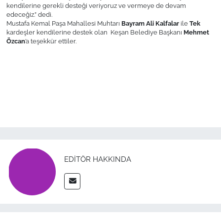
İş Dünyası
kendilerine gerekli desteği veriyoruz ve vermeye de devam
edeceğiz.”
dedi.
Mustafa Kemal Paşa Mahallesi Muhtarı
Bayram Ali Kalfalar
ile
Tek
Bilim Teknoloji
kardeşler kendilerine destek olan Keşan Belediye Başkanı
Mehmet
Özcan
’a teşekkür ettiler.
English News
Canlı Maç
Finans
Genel-A
Gündem-Eğitim
EDITÖR HAKKINDA