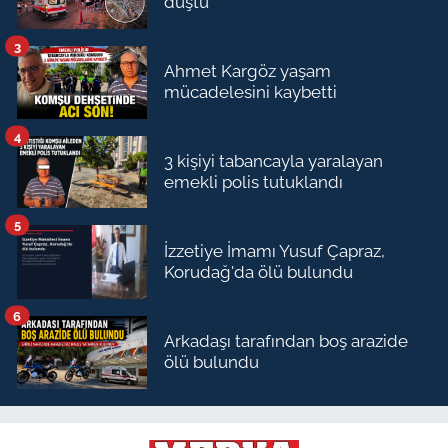
düştü
3
Ahmet Kargöz yaşam
mücadelesini kaybetti
4
3 kişiyi tabancayla yaralayan
emekli polis tutuklandı
5
İzzetiye İmamı Yusuf Çapraz,
Korudağ'da ölü bulundu
6
Arkadaşı tarafından boş arazide
ölü bulundu