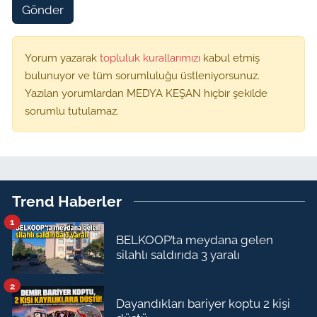
Gönder
Yorum yazarak
topluluk kurallarımızı
kabul etmiş
bulunuyor ve tüm sorumluluğu üstleniyorsunuz.
Yazılan yorumlardan MEDYA KEŞAN hiçbir şekilde
sorumlu tutulamaz.
Trend Haberler
1
BELKOOP’ta meydana gelen
silahlı saldırıda 3 yaralı
2
Dayandıkları bariyer koptu 2 kişi