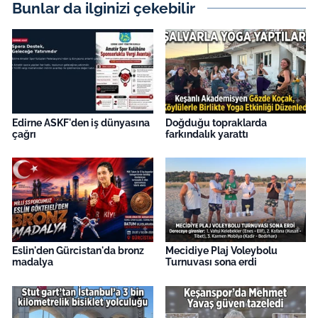
Bunlar da ilginizi çekebilir
Edirne ASKF'den iş dünyasına
Doğduğu topraklarda
çağrı
farkındalık yarattı
Eslin'den Gürcistan'da bronz
Mecidiye Plaj Voleybolu
madalya
Turnuvası sona erdi