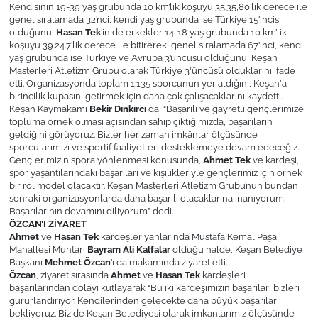
Kendisinin 19-39 yaş grubunda 10 km’lik koşuyu 35.35,80’lik derece ile
genel sıralamada 32’nci, kendi yaş grubunda ise Türkiye 15’incisi
olduğunu,
Hasan Tek
’in de erkekler 14-18 yaş grubunda 10 km’lik
TÜRKİYE
koşuyu 39.24.7’lik derece ile bitirerek, genel sıralamada 67’inci, kendi
yaş grubunda ise Türkiye ve Avrupa 3’üncüsü olduğunu, Keşan
Bölge
Masterleri Atletizm Grubu olarak Türkiye 3'üncüsü olduklarını ifade
etti. Organizasyonda toplam 1.135 sporcunun yer aldığını, Keşan'a
birincilik kupasını getirmek için daha çok çalışacaklarını kaydetti.
Güvenlik
Keşan Kaymakamı
Bekir Dınkırcı
da,
“Başarılı ve gayretli gençlerimize
topluma örnek olması açısından sahip çıktığımızda, başarıların
geldiğini görüyoruz. Bizler her zaman imkânlar ölçüsünde
Genel
sporcularımızı ve sportif faaliyetleri desteklemeye devam edeceğiz.
Gençlerimizin spora yönlenmesi konusunda,
Ahmet Tek
ve kardeşi,
spor yaşantılarındaki başarıları ve kişilikleriyle gençlerimiz için örnek
Politika
bir rol model olacaktır. Keşan Masterleri Atletizm Grubu’nun bundan
sonraki organizasyonlarda daha başarılı olacaklarına inanıyorum.
Başarılarının devamını diliyorum”
dedi.
Flaş Haber
ÖZCAN’I ZİYARET
Ahmet
ve
Hasan Tek
kardeşler yanlarında Mustafa Kemal Paşa
Mahallesi Muhtarı
Bayram Ali Kalfalar
olduğu halde, Keşan Belediye
Dış Haberler
Başkanı
Mehmet Özcan
’ı da makamında ziyaret etti.
Özcan
, ziyaret sırasında
Ahmet
ve
Hasan Tek
kardeşleri
Magazin
başarılarından dolayı kutlayarak
“Bu iki kardeşimizin başarıları bizleri
gururlandırıyor. Kendilerinden gelecekte daha büyük başarılar
bekliyoruz. Biz de Keşan Belediyesi olarak imkanlarımız ölçüsünde