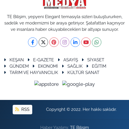
TE Bilişim, yepyeni Elegant temasıyla sizleri buluştururken,
sadelik ve modernizmi bir araya getiriyor. Şatafattan kaçınıyor
ve insanlara haber okuyabilecekleri bir altyapı sunuyor.
KEŞAN
E-GAZETE
ASAYİŞ
SİYASET
GÜNDEM
EKONOMİ
SAĞLIK
EĞİTİM
TARIM VE HAYVANCILIK
KÜLTÜR SANAT
RSS
Copyright © 2022. Her hakkı saklıdır.
Haber Yazılımı:
TE Bilişim