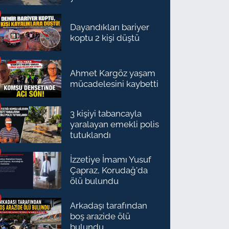
Dayandıkları bariyer
koptu 2 kişi düştü
Ahmet Kargöz yaşam
mücadelesini kaybetti
3 kişiyi tabancayla
yaralayan emekli polis
tutuklandı
İzzetiye İmamı Yusuf
Çapraz, Korudağ'da
ölü bulundu
Arkadaşı tarafından
boş arazide ölü
bulundu