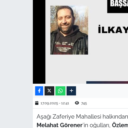
TARIM VE HAYVANCILIK
KÜLTÜR SANAT
RESMİ İLAN
SPOR
YAŞAM
EDİRNE
TEKİRDAĞ
17.09.2025 - 12:41
745
KIRKLARELİ
Aşağı Zaferiye Mahallesi halkında
Melahat Görener
’in oğulları,
Özlem
ÇANAKKALE