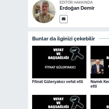
İş Dünyası
EDITÖR HAKKINDA
Erdoğan Demir
Bilim Teknoloji
English News
Bunlar da ilginizi çekebilir
Canlı Maç
Finans
Genel-A
Gündem-Eğitim
Fitnat Güleryakıcı vefat etti
Namık Ke
etti