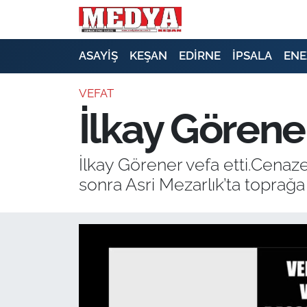
KEŞAN
ASAYİŞ
KEŞAN
EDİRNE
İPSALA
ENE
E-GAZETE
VEFAT
İlkay Görener
ASAYİŞ
SİYASET
İlkay Görener vefa etti.Cenaz
sonra Asri Mezarlık’ta toprağa
GÜNDEM
EKONOMİ
SAĞLIK
EĞİTİM