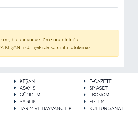
etmiş bulunuyor ve tüm sorumluluğu
A KEŞAN hiçbir şekilde sorumlu tutulamaz.
KEŞAN
E-GAZETE
ASAYİŞ
SİYASET
GÜNDEM
EKONOMİ
SAĞLIK
EĞİTİM
TARIM VE HAYVANCILIK
KÜLTÜR SANAT