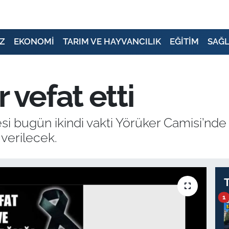
Z
EKONOMİ
TARIM VE HAYVANCILIK
EĞİTİM
SAĞL
 vefat etti
esi bugün ikindi vakti Yörüker Camisi’nd
 verilecek.
1