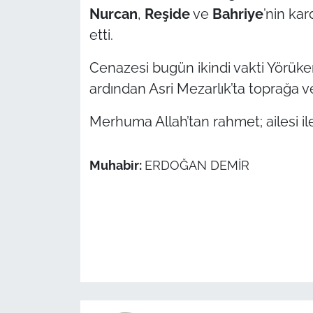
Nurcan
,
Reşide
ve
Bahriye
’nin kar
TÜRKİYE
etti.
Cenazesi bugün ikindi vakti Yörüke
Bölge
ardından Asri Mezarlık’ta toprağa v
Güvenlik
Merhuma Allah’tan rahmet; ailesi ile 
Genel
Muhabir:
ERDOĞAN DEMİR
Politika
Flaş Haber
Dış Haberler
Magazin