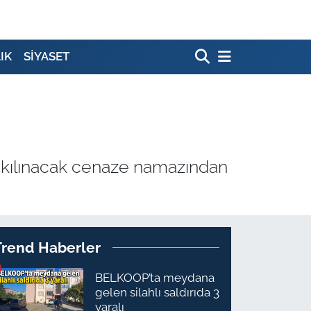
IK
SİYASET
e kılınacak cenaze namazından
Trend Haberler
BELKOOP’ta meydana
gelen silahlı saldırıda 3
yaralı