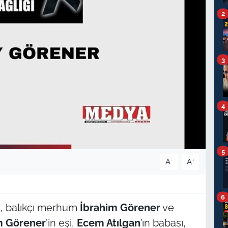
2
3
4
5
-
+
A
A
6
n, balıkçı merhum
İbrahim Görener
ve
 Görener
’in eşi,
Ecem Atılgan
’ın babası,