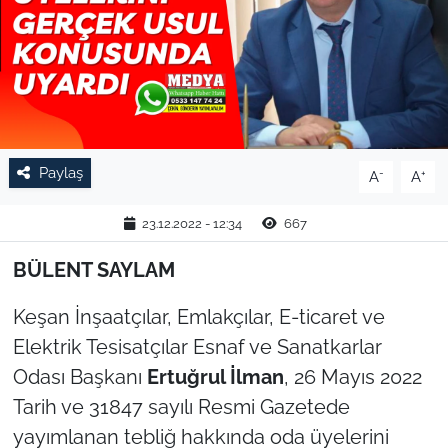
TARIM VE HAYVANCILIK
KÜLTÜR SANAT
RESMİ İLAN
Paylaş
-
+
A
A
SPOR
23.12.2022 - 12:34
667
YAŞAM
BÜLENT SAYLAM
EDİRNE
Keşan İnşaatçılar, Emlakçılar, E-ticaret ve
TEKİRDAĞ
Elektrik Tesisatçılar Esnaf ve Sanatkarlar
Odası Başkanı
Ertuğrul İlman
, 26 Mayıs 2022
KIRKLARELİ
Tarih ve 31847 sayılı Resmi Gazetede
yayımlanan tebliğ hakkında oda üyelerini
ÇANAKKALE