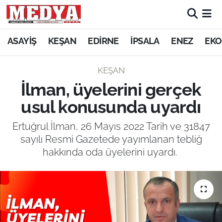
KEŞAN
ASAYİŞ
KEŞAN
EDİRNE
İPSALA
ENEZ
EKO
E-GAZETE
KEŞAN
İlman, üyelerini gerçek
ASAYİŞ
usul konusunda uyardı
SİYASET
Ertuğrul İlman, 26 Mayıs 2022 Tarih ve 31847
sayılı Resmi Gazetede yayımlanan tebliğ
GÜNDEM
hakkında oda üyelerini uyardı.
EKONOMİ
SAĞLIK
EĞİTİM