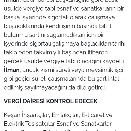
İş Dünyası
usulde vergiye tabi esnaf ve sanatkarların bir
başka işyerinde sigortalı olarak çalışmaya
Bilim Teknoloji
başladıklarında kendi işinin başında bilfiil
English News
bulunma şartını sağlamadıkları için bir
işyerinde sigortalı çalışmaya başladıkları tarihi
Canlı Maç
takip eden takvim yılı başından itibaren
gerçek usulde vergiye tabi olacağını kaydetti.
Finans
İlman
, ancak kısmi süreli veya mevsimlik işçi
Genel-A
gibi geçici süreli çalışmalarında bu şart ihlal
edilmiş sayılmayacağını da dile getirdi.
Gündem-Eğitim
VERGİ DAİRESİ KONTROL EDECEK
Keşan İnşaatçılar, Emlakçılar, E-ticaret ve
Elektrik Tesisatçılar Esnaf ve Sanatkarlar