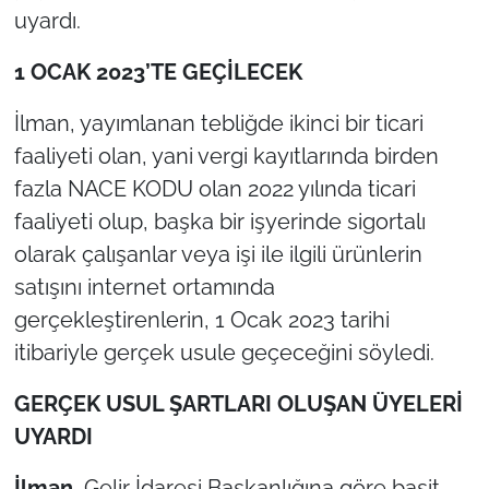
uyardı.
TÜRKİYE
1 OCAK 2023’TE GEÇİLECEK
Bölge
İlman, yayımlanan tebliğde ikinci bir ticari
faaliyeti olan, yani vergi kayıtlarında birden
Güvenlik
fazla NACE KODU olan 2022 yılında ticari
Genel
faaliyeti olup, başka bir işyerinde sigortalı
olarak çalışanlar veya işi ile ilgili ürünlerin
Politika
satışını internet ortamında
gerçekleştirenlerin, 1 Ocak 2023 tarihi
Flaş Haber
itibariyle gerçek usule geçeceğini söyledi.
Dış Haberler
GERÇEK USUL ŞARTLARI OLUŞAN ÜYELERİ
UYARDI
Magazin
İlman
, Gelir İdaresi Başkanlığına göre basit