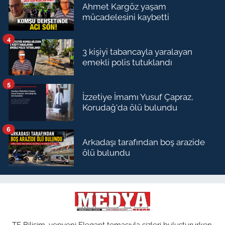
Ahmet Kargöz yaşam
mücadelesini kaybetti
4
3 kişiyi tabancayla yaralayan
emekli polis tutuklandı
5
İzzetiye İmamı Yusuf Çapraz,
Korudağ'da ölü bulundu
6
Arkadaşı tarafından boş arazide
ölü bulundu
TE Bilişim, yepyeni Elegant temasıyla sizleri buluştururken,