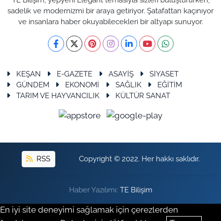
sadelik ve modernizmi bir araya getiriyor. Şatafattan kaçınıyor
ve insanlara haber okuyabilecekleri bir altyapı sunuyor.
KEŞAN
E-GAZETE
ASAYİŞ
SİYASET
GÜNDEM
EKONOMİ
SAĞLIK
EĞİTİM
TARIM VE HAYVANCILIK
KÜLTÜR SANAT
RSS
Copyright © 2022. Her hakkı saklıdır.
Haber Yazılımı:
TE Bilişim
En iyi site deneyimi sağlamak için çerezlerden