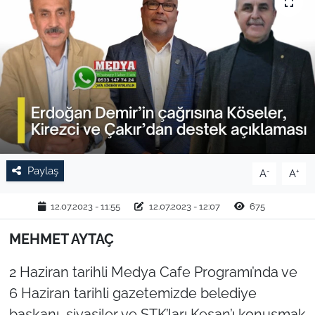
TARIM VE HAYVANCILIK
KÜLTÜR SANAT
RESMİ İLAN
SPOR
YAŞAM
Paylaş
-
+
A
A
EDİRNE
12.07.2023 - 11:55
12.07.2023 - 12:07
675
MEHMET AYTAÇ
TEKİRDAĞ
2 Haziran tarihli Medya Cafe Programı’nda ve
KIRKLARELİ
6 Haziran tarihli gazetemizde belediye
ÇANAKKALE
başkanı, siyasiler ve STK’ları Keşan’ı konuşmak