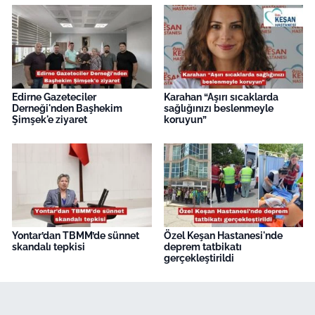
Edirne Gazeteciler
Karahan “Aşırı sıcaklarda
Derneği'nden Başhekim
sağlığınızı beslenmeyle
Şimşek'e ziyaret
koruyun”
Yontar’dan TBMM’de sünnet
Özel Keşan Hastanesi'nde
skandalı tepkisi
deprem tatbikatı
gerçekleştirildi