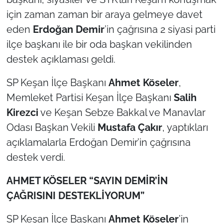
için zaman zaman bir araya gelmeye davet
TÜRKİYE
eden
Erdoğan Demir
’in çağrısına 2 siyasi parti
ilçe başkanı ile bir oda başkan vekilinden
Bölge
destek açıklaması geldi.
Güvenlik
SP Keşan İlçe Başkanı
Ahmet Köseler
,
Memleket Partisi Keşan İlçe Başkanı
Salih
Genel
Kirezci
ve Keşan Sebze Bakkal ve Manavlar
Politika
Odası Başkan Vekili
Mustafa Çakır
, yaptıkları
açıklamalarla Erdoğan Demir’in çağrısına
Flaş Haber
destek verdi.
Dış Haberler
AHMET KÖSELER “SAYIN DEMİR’İN
ÇAĞRISINI DESTEKLİYORUM”
Magazin
SP Keşan İlçe Başkanı
Ahmet Köseler
’in