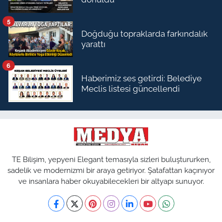
5
Doğduğu topraklarda farkındalık
yarattı
6
Haberimiz ses getirdi: Belediye
Meclis listesi güncellendi
TE Bilişim, yepyeni Elegant temasıyla sizleri buluştururken,
sadelik ve modernizmi bir araya getiriyor. Şatafattan kaçınıyor
ve insanlara haber okuyabilecekleri bir altyapı sunuyor.