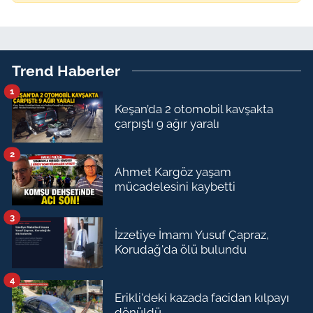
Trend Haberler
1
Keşan’da 2 otomobil kavşakta
çarpıştı 9 ağır yaralı
2
Ahmet Kargöz yaşam
mücadelesini kaybetti
3
İzzetiye İmamı Yusuf Çapraz,
Korudağ'da ölü bulundu
4
Erikli'deki kazada facidan kılpayı
dönüldü