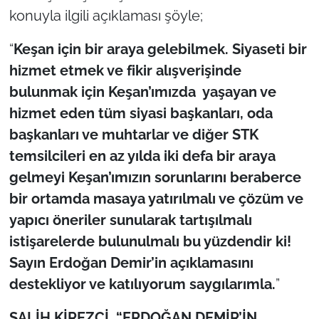
İş Dünyası
konuyla ilgili açıklaması şöyle;
Bilim Teknoloji
“
Keşan için bir araya gelebilmek. Siyaseti bir
hizmet etmek ve fikir alışverişinde
English News
bulunmak için Keşan’ımızda yaşayan ve
hizmet eden tüm siyasi başkanları, oda
Canlı Maç
başkanları ve muhtarlar ve diğer STK
Finans
temsilcileri en az yılda iki defa bir araya
gelmeyi Keşan’ımızın sorunlarını beraberce
Genel-A
bir ortamda masaya yatırılmalı ve çözüm ve
yapıcı öneriler sunularak tartışılmalı
Gündem-Eğitim
istişarelerde bulunulmalı bu yüzdendir ki!
Sayın Erdoğan Demir’in açıklamasını
destekliyor ve katılıyorum saygılarımla.
”
SALİH KİREZCİ, “ERDOĞAN DEMİR’İN