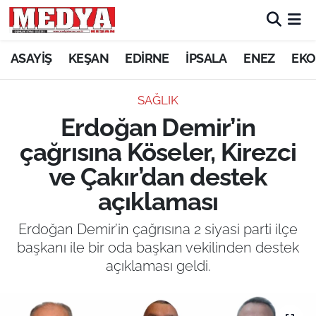
KEŞAN
ASAYİŞ
KEŞAN
EDİRNE
İPSALA
ENEZ
EKO
E-GAZETE
SAĞLIK
Erdoğan Demir’in
ASAYİŞ
çağrısına Köseler, Kirezci
SİYASET
ve Çakır’dan destek
açıklaması
GÜNDEM
Erdoğan Demir’in çağrısına 2 siyasi parti ilçe
EKONOMİ
başkanı ile bir oda başkan vekilinden destek
açıklaması geldi.
SAĞLIK
EĞİTİM