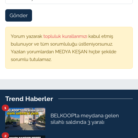
Gönder
Yorum yazarak
topluluk kurallarımızı
kabul etmiş
bulunuyor ve tüm sorumluluğu üstleniyorsunuz.
Yazılan yorumlardan MEDYA KEŞAN hiçbir şekilde
sorumlu tutulamaz.
Trend Haberler
1
BELKOOP’ta meydana gelen
silahlı saldırıda 3 yaralı
2