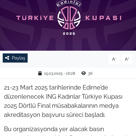
TARIM VE HAYVANCILIK
KÜLTÜR SANAT
RESMİ İLAN
SPOR
Paylaş
-
+
A
A
YAŞAM
15.03.2025 - 16:28
36
21-23 Mart 2025 tarihlerinde Edirne’de
EDİRNE
düzenlenecek ING Kadınlar Türkiye Kupası
TEKİRDAĞ
2025 Dörtlü Final müsabakalarının medya
akreditasyon başvuru süreci başladı.
KIRKLARELİ
Bu organizasyonda yer alacak basın
ÇANAKKALE