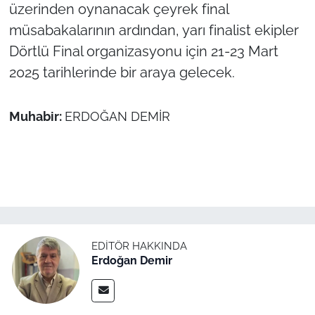
İş Dünyası
üzerinden oynanacak çeyrek final
müsabakalarının ardından, yarı finalist ekipler
Bilim Teknoloji
Dörtlü Final organizasyonu için 21-23 Mart
2025 tarihlerinde bir araya gelecek.
English News
Canlı Maç
Muhabir:
ERDOĞAN DEMİR
Finans
Genel-A
Gündem-Eğitim
EDITÖR HAKKINDA
Erdoğan Demir