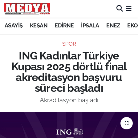
KEŞAN
ASAYİŞ
KEŞAN
EDİRNE
İPSALA
ENEZ
EKO
E-GAZETE
SPOR
ING Kadınlar Türkiye
ASAYİŞ
Kupası 2025 dörtlü final
SİYASET
akreditasyon başvuru
süreci başladı
GÜNDEM
Akraditasyon başladı
EKONOMİ
SAĞLIK
EĞİTİM