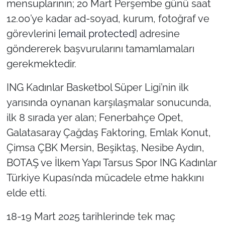
mensuplarının; 20 Mart Perşembe günü saat
12.00’ye kadar ad-soyad, kurum, fotoğraf ve
TÜRKİYE
görevlerini
[email protected]
adresine
göndererek başvurularını tamamlamaları
Bölge
gerekmektedir.
Güvenlik
ING Kadınlar Basketbol Süper Ligi’nin ilk
Genel
yarısında oynanan karşılaşmalar sonucunda,
ilk 8 sırada yer alan; Fenerbahçe Opet,
Politika
Galatasaray Çağdaş Faktoring, Emlak Konut,
Çimsa ÇBK Mersin, Beşiktaş, Nesibe Aydın,
Flaş Haber
BOTAŞ ve İlkem Yapı Tarsus Spor ING Kadınlar
Türkiye Kupası’nda mücadele etme hakkını
Dış Haberler
elde etti.
Magazin
18-19 Mart 2025 tarihlerinde tek maç