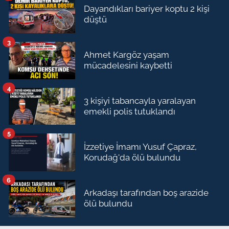
Dayandıkları bariyer koptu 2 kişi
düştü
3
Ahmet Kargöz yaşam
mücadelesini kaybetti
4
3 kişiyi tabancayla yaralayan
emekli polis tutuklandı
5
İzzetiye İmamı Yusuf Çapraz,
Korudağ'da ölü bulundu
6
Arkadaşı tarafından boş arazide
ölü bulundu