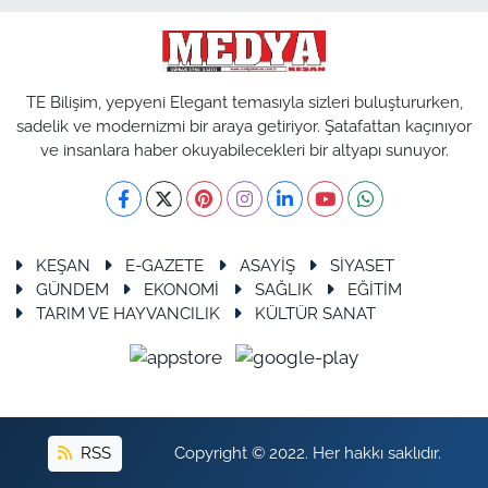
TE Bilişim, yepyeni Elegant temasıyla sizleri buluştururken,
sadelik ve modernizmi bir araya getiriyor. Şatafattan kaçınıyor
ve insanlara haber okuyabilecekleri bir altyapı sunuyor.
KEŞAN
E-GAZETE
ASAYİŞ
SİYASET
GÜNDEM
EKONOMİ
SAĞLIK
EĞİTİM
TARIM VE HAYVANCILIK
KÜLTÜR SANAT
RSS
Copyright © 2022. Her hakkı saklıdır.