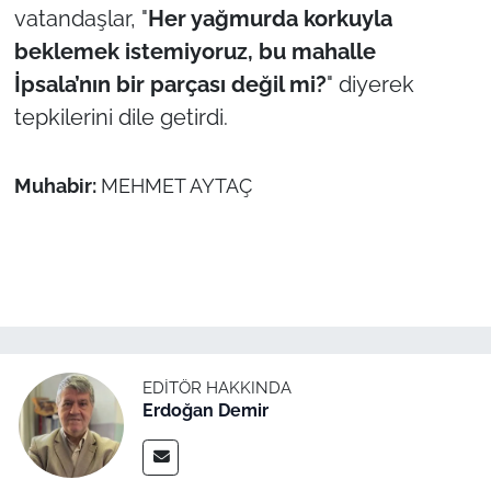
İş Dünyası
vatandaşlar, "
Her yağmurda korkuyla
beklemek istemiyoruz, bu mahalle
Bilim Teknoloji
İpsala’nın bir parçası değil mi?
" diyerek
tepkilerini dile getirdi.
English News
Canlı Maç
Muhabir:
MEHMET AYTAÇ
Finans
Genel-A
Gündem-Eğitim
EDITÖR HAKKINDA
Erdoğan Demir