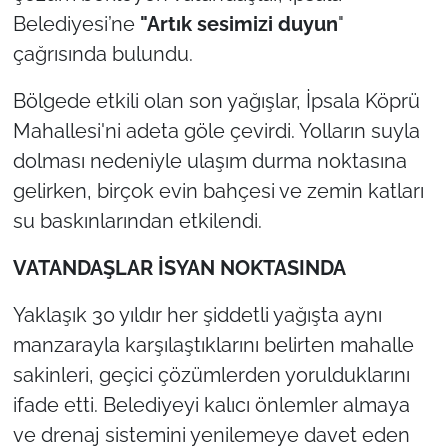
Belediyesi’ne
"Artık sesimizi duyun
"
TÜRKİYE
çağrısında bulundu.
Bölge
Bölgede etkili olan son yağışlar, İpsala Köprü
Mahallesi'ni adeta göle çevirdi. Yolların suyla
Güvenlik
dolması nedeniyle ulaşım durma noktasına
gelirken, birçok evin bahçesi ve zemin katları
Genel
su baskınlarından etkilendi.
Politika
VATANDAŞLAR İSYAN NOKTASINDA
Flaş Haber
Yaklaşık 30 yıldır her şiddetli yağışta aynı
manzarayla karşılaştıklarını belirten mahalle
Dış Haberler
sakinleri, geçici çözümlerden yorulduklarını
ifade etti. Belediyeyi kalıcı önlemler almaya
Magazin
ve drenaj sistemini yenilemeye davet eden