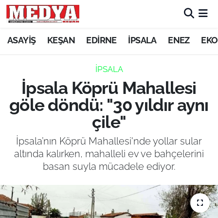
KEŞAN
ASAYİŞ
KEŞAN
EDİRNE
İPSALA
ENEZ
EKO
E-GAZETE
İPSALA
İpsala Köprü Mahallesi
ASAYİŞ
göle döndü: "30 yıldır aynı
SİYASET
çile"
GÜNDEM
İpsala’nın Köprü Mahallesi'nde yollar sular
altında kalırken, mahalleli ev ve bahçelerini
EKONOMİ
basan suyla mücadele ediyor.
SAĞLIK
EĞİTİM