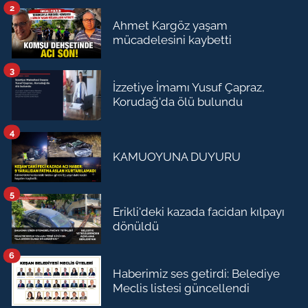
2
Ahmet Kargöz yaşam
mücadelesini kaybetti
3
İzzetiye İmamı Yusuf Çapraz,
Korudağ'da ölü bulundu
4
KAMUOYUNA DUYURU
5
Erikli'deki kazada facidan kılpayı
dönüldü
6
Haberimiz ses getirdi: Belediye
Meclis listesi güncellendi