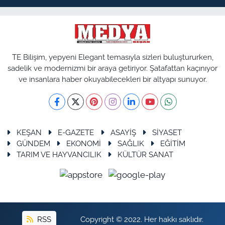
TE Bilişim, yepyeni Elegant temasıyla sizleri buluştururken,
sadelik ve modernizmi bir araya getiriyor. Şatafattan kaçınıyor
ve insanlara haber okuyabilecekleri bir altyapı sunuyor.
KEŞAN
E-GAZETE
ASAYİŞ
SİYASET
GÜNDEM
EKONOMİ
SAĞLIK
EĞİTİM
TARIM VE HAYVANCILIK
KÜLTÜR SANAT
RSS
Copyright © 2022. Her hakkı saklıdır.