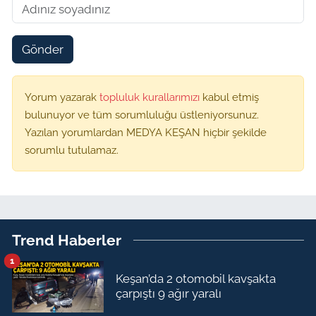
Gönder
Yorum yazarak
topluluk kurallarımızı
kabul etmiş
bulunuyor ve tüm sorumluluğu üstleniyorsunuz.
Yazılan yorumlardan MEDYA KEŞAN hiçbir şekilde
sorumlu tutulamaz.
Trend Haberler
1
Keşan’da 2 otomobil kavşakta
çarpıştı 9 ağır yaralı