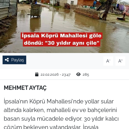
TARIM VE HAYVANCILIK
KÜLTÜR SANAT
RESMİ İLAN
SPOR
Paylaş
-
+
A
A
YAŞAM
22.02.2026 - 23:47
285
EDİRNE
MEHMET AYTAÇ
TEKİRDAĞ
İpsala’nın Köprü Mahallesi'nde yollar sular
altında kalırken, mahalleli ev ve bahçelerini
KIRKLARELİ
basan suyla mücadele ediyor. 30 yıldır kalıcı
çözüm bekleyen vatandaşlar, İpsala
ÇANAKKALE