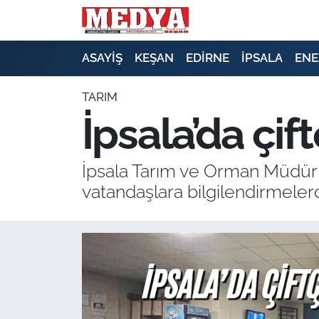
KEŞAN
ASAYİŞ
KEŞAN
EDİRNE
İPSALA
ENE
E-GAZETE
TARIM
İpsala’da çift
ASAYİŞ
SİYASET
İpsala Tarım ve Orman Müdürlü
vatandaşlara bilgilendirmeler
GÜNDEM
EKONOMİ
SAĞLIK
EĞİTİM