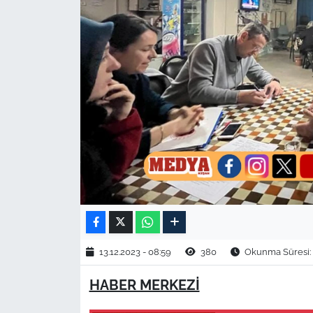
TARIM VE HAYVANCILIK
KÜLTÜR SANAT
RESMİ İLAN
SPOR
YAŞAM
EDİRNE
TEKİRDAĞ
13.12.2023 - 08:59
380
Okunma Süresi: 
KIRKLARELİ
HABER MERKEZİ
ÇANAKKALE