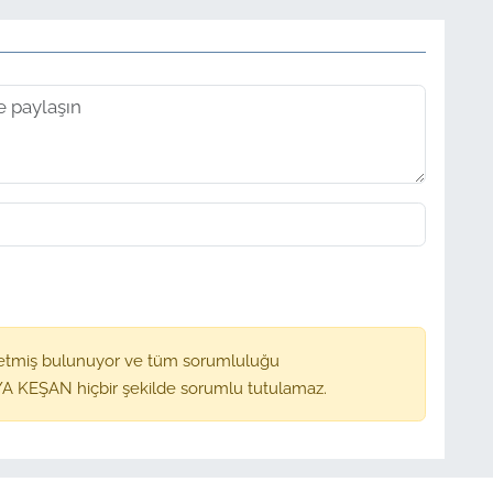
etmiş bulunuyor ve tüm sorumluluğu
A KEŞAN hiçbir şekilde sorumlu tutulamaz.