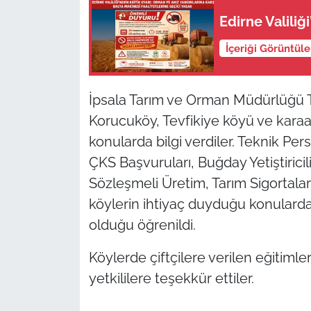
Edirne Valiliği
TÜRKİYE
İçeriği Görüntül
Bölge
İpsala Tarım ve Orman Müdürlüğü T
Güvenlik
Korucuköy, Tevfikiye köyü ve karaağ
Genel
konularda bilgi verdiler. Teknik Per
ÇKS Başvuruları, Buğday Yetiştiricil
Politika
Sözleşmeli Üretim, Tarım Sigortalar
köylerin ihtiyaç duyduğu konulard
Flaş Haber
olduğu öğrenildi.
Dış Haberler
Köylerde çiftçilere verilen eğitiml
yetkililere teşekkür ettiler.
Magazin