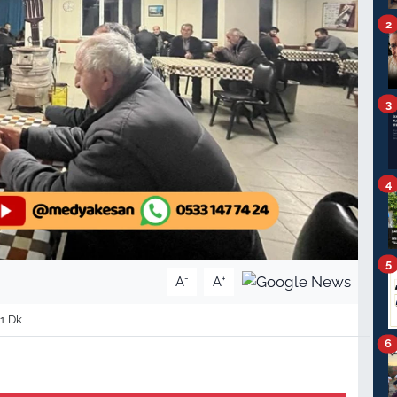
2
3
4
5
-
+
A
A
1 Dk
6