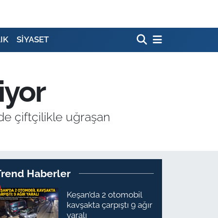
IK
SİYASET
iyor
 çiftçilikle uğraşan
Trend Haberler
Keşan’da 2 otomobil
kavşakta çarpıştı 9 ağır
yaralı