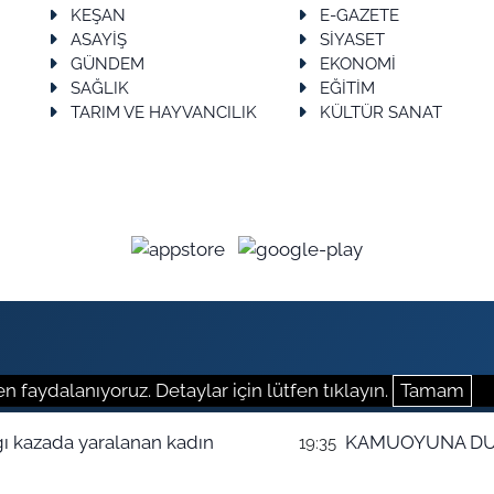
KEŞAN
E-GAZETE
ASAYİŞ
SİYASET
GÜNDEM
EKONOMİ
SAĞLIK
EĞİTİM
TARIM VE HAYVANCILIK
KÜLTÜR SANAT
n faydalanıyoruz. Detaylar için lütfen tıklayın.
Tamam
ğı kazada yaralanan kadın
KAMUOYUNA D
19:35