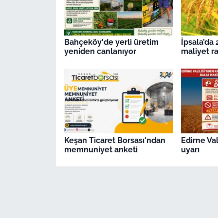
Bahçeköy'de yerli üretim
İpsala’da 
yeniden canlanıyor
maliyet r
Keşan Ticaret Borsası'ndan
Edirne Val
memnuniyet anketi
uyarı