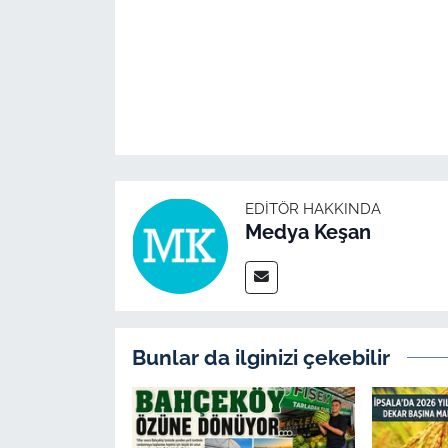
İş Dünyası
Bilim Teknoloji
English News
Canlı Maç
EDITÖR HAKKINDA
Finans
Medya Keşan
Genel-A
Gündem-Eğitim
Bunlar da ilginizi çekebilir