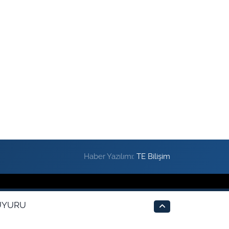
Haber Yazılımı:
TE Bilişim
UYURU