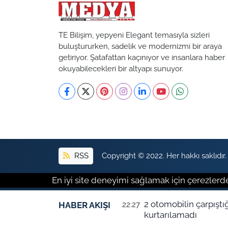
TE Bilişim, yepyeni Elegant temasıyla sizleri
buluştururken, sadelik ve modernizmi bir araya
getiriyor. Şatafattan kaçınıyor ve insanlara haber
okuyabilecekleri bir altyapı sunuyor.
RSS
Copyright © 2022. Her hakkı saklıdır.
En iyi site deneyimi sağlamak için çerezlerde
2 otomobilin çarpıştı
HABER AKIŞI
22:27
kurtarılamadı