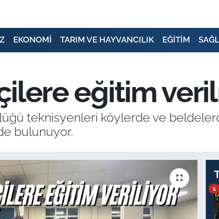
Z
EKONOMİ
TARIM VE HAYVANCILIK
EĞİTİM
SAĞL
çilere eğitim veril
ğü teknisyenleri köylerde ve beldelerde
de bulunuyor.
1