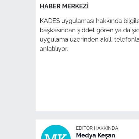
HABER MERKEZİ
TÜRKİYE
KADES uygulaması hakkında bilgileri
başkasından şiddet gören ya da şid
Bölge
uygulama üzerinden akıllı telefonl
Güvenlik
anlatılıyor.
Genel
Politika
Flaş Haber
Dış Haberler
Magazin
EDITÖR HAKKINDA
Medya Keşan