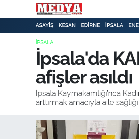
KEŞAN
ASAYİŞ
KEŞAN
EDİRNE
İPSALA
ENE
E-GAZETE
İPSALA
İpsala'da KA
ASAYİŞ
afişler asıldı
SİYASET
GÜNDEM
İpsala Kaymakamlığı’nca Kadın
arttırmak amacıyla aile sağlığı
EKONOMİ
SAĞLIK
EĞİTİM