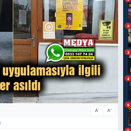
2
3
4
5
-
+
A
A
2
6