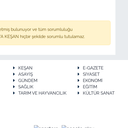
etmiş bulunuyor ve tüm sorumluluğu
A KEŞAN hiçbir şekilde sorumlu tutulamaz.
KEŞAN
E-GAZETE
ASAYİŞ
SİYASET
GÜNDEM
EKONOMİ
SAĞLIK
EĞİTİM
TARIM VE HAYVANCILIK
KÜLTÜR SANAT