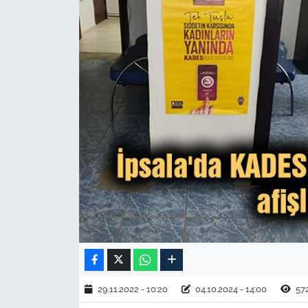
TARIM VE HAYVANCILIK
KÜLTÜR SANAT
RESMİ İLAN
SPOR
YAŞAM
EDİRNE
TEKİRDAĞ
KIRKLARELİ
29.11.2022 - 10:20
04.10.2024 - 14:00
57
ÇANAKKALE