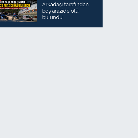
Arkadaşı tarafından
boş arazide ölü
bulundu