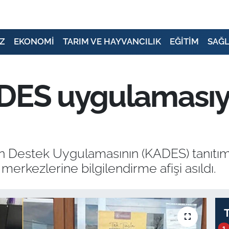
Z
EKONOMİ
TARIM VE HAYVANCILIK
EĞİTİM
SAĞL
DES uygulamasıyla
 Destek Uygulamasının (KADES) tanıtımın
 merkezlerine bilgilendirme afişi asıldı.
1