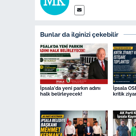
İş Dünyası
Bilim Teknoloji
English News
Bunlar da ilginizi çekebilir
Canlı Maç
Finans
Genel-A
İpsala'da yeni parkın adını
İpsala OSB
halk belirleyecek!
kritik ziya
Gündem-Eğitim