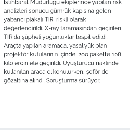
İstihbarat Müdürlüğü ekiplerince yapılan risk
analizleri sonucu gümrük kapısına gelen
TÜRKİYE
yabancı plakalı TIR, riskli olarak
değerlendirildi. X-ray taramasından geçirilen
Bölge
TIR'da şüpheli yoğunluklar tespit edildi.
Güvenlik
Araçta yapılan aramada, yasal yük olan
projektör kutularının içinde, 200 pakette 108
Genel
kilo eroin ele geçirildi. Uyuşturucu naklinde
kullanılan araca el konulurken, şoför de
Politika
gözaltına alındı. Soruşturma sürüyor.
Flaş Haber
Dış Haberler
Magazin