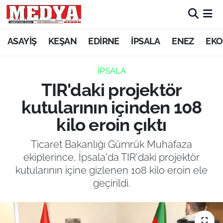
KEŞAN
ASAYİŞ
KEŞAN
EDİRNE
İPSALA
ENEZ
EKO
E-GAZETE
İPSALA
TIR'daki projektör
ASAYİŞ
kutularının içinden 108
SİYASET
kilo eroin çıktı
GÜNDEM
Ticaret Bakanlığı Gümrük Muhafaza
ekiplerince, İpsala'da TIR'daki projektör
EKONOMİ
kutularının içine gizlenen 108 kilo eroin ele
geçirildi.
SAĞLIK
EĞİTİM