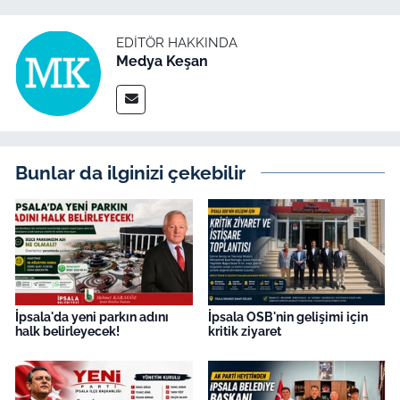
İş Dünyası
EDITÖR HAKKINDA
Bilim Teknoloji
Medya Keşan
English News
Canlı Maç
Bunlar da ilginizi çekebilir
Finans
Genel-A
Gündem-Eğitim
İpsala'da yeni parkın adını
İpsala OSB'nin gelişimi için
halk belirleyecek!
kritik ziyaret