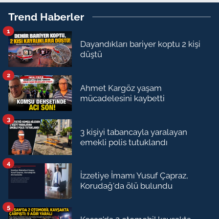
Trend Haberler
1
Dayandıkları bariyer koptu 2 kişi
düştü
2
Ahmet Kargöz yaşam
mücadelesini kaybetti
3
3 kişiyi tabancayla yaralayan
emekli polis tutuklandı
4
İzzetiye İmamı Yusuf Çapraz,
Korudağ'da ölü bulundu
5