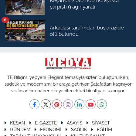
Keşan’da 2 otomobil kavşakta
çarpıştı 9 ağır yaralı
6
Arkadaşı tarafından boş arazide
ölü bulundu
TE Bilişim, yepyeni Elegant temasıyla sizleri buluştururken,
sadelik ve modernizmi bir araya getiriyor. Şatafattan kaçınıyor
ve insanlara haber okuyabilecekleri bir altyapı sunuyor.
KEŞAN
E-GAZETE
ASAYİŞ
SİYASET
GÜNDEM
EKONOMİ
SAĞLIK
EĞİTİM