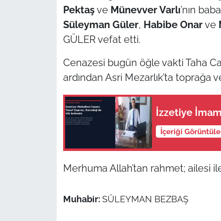
Pektaş
ve
Münevver Varlı
’nın bab
TÜRKİYE
Süleyman Güler
,
Habibe Onar
ve
GÜLER vefat etti.
Bölge
Cenazesi bugün öğle vakti Taha Ca
Güvenlik
ardından Asri Mezarlık’ta toprağa v
Genel
İzzetiye İmam
Politika
İçeriği Görüntül
Flaş Haber
Merhuma Allah’tan rahmet; ailesi ile 
Dış Haberler
Muhabir:
SÜLEYMAN BEZBAŞ
Magazin