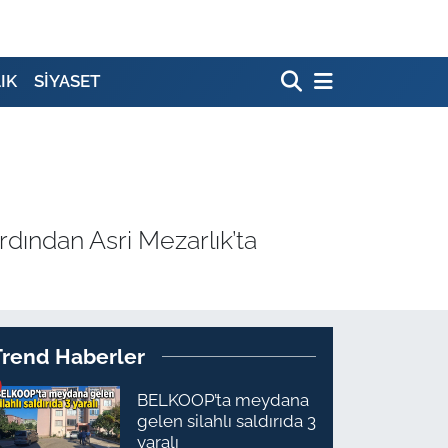
IK
SİYASET
dından Asri Mezarlık’ta
Trend Haberler
BELKOOP’ta meydana
gelen silahlı saldırıda 3
yaralı