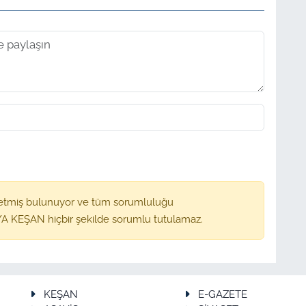
etmiş bulunuyor ve tüm sorumluluğu
A KEŞAN hiçbir şekilde sorumlu tutulamaz.
KEŞAN
E-GAZETE