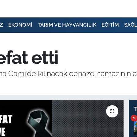
Z
EKONOMİ
TARIM VE HAYVANCILIK
EĞİTİM
SAĞL
fat etti
a Cami’de kılınacak cenaze namazının ar
1