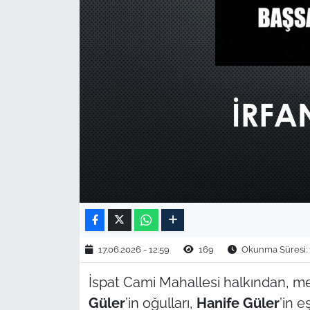
TARIM VE HAYVANCILIK
KÜLTÜR SANAT
RESMİ İLAN
SPOR
YAŞAM
EDİRNE
TEKİRDAĞ
17.06.2026 - 12:59
169
Okunma Süresi: 
KIRKLARELİ
İspat Cami Mahallesi halkından, 
Güler
’in oğulları,
Hanife Güler
’in e
ÇANAKKALE