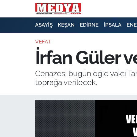
KEŞAN
ASAYİŞ
KEŞAN
EDİRNE
İPSALA
ENE
E-GAZETE
VEFAT
İrfan Güler ve
ASAYİŞ
SİYASET
Cenazesi bugün öğle vakti Tah
toprağa verilecek.
GÜNDEM
EKONOMİ
SAĞLIK
EĞİTİM