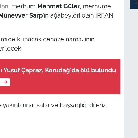
aları, merhum
Mehmet Güler
, merhume
Münevver Sarp
’ın ağabeyleri olan İRFAN
mi’de kılınacak cenaze namazının
erilecek.
ı Yusuf Çapraz, Korudağ'da ölü bulundu
e
yakınlarına, sabır ve başsağlığı dileriz.