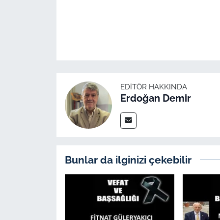
İş Dünyası
Bilim Teknoloji
English News
Canlı Maç
EDITÖR HAKKINDA
Erdoğan Demir
Finans
Genel-A
Gündem-Eğitim
Bunlar da ilginizi çekebilir