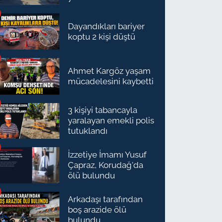
Dayandıkları bariyer
koptu 2 kişi düştü
Ahmet Kargöz yaşam
mücadelesini kaybetti
3 kişiyi tabancayla
yaralayan emekli polis
tutuklandı
İzzetiye İmamı Yusuf
Çapraz, Korudağ'da
ölü bulundu
Arkadaşı tarafından
boş arazide ölü
bulundu