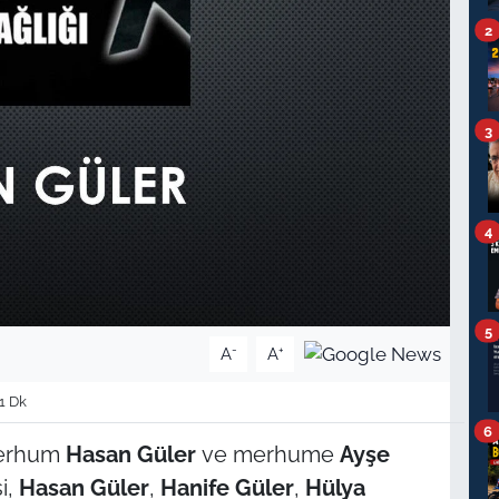
2
3
4
5
-
+
A
A
1 Dk
6
merhum
Hasan Güler
ve merhume
Ayşe
şi,
Hasan Güler
,
Hanife Güler
,
Hülya