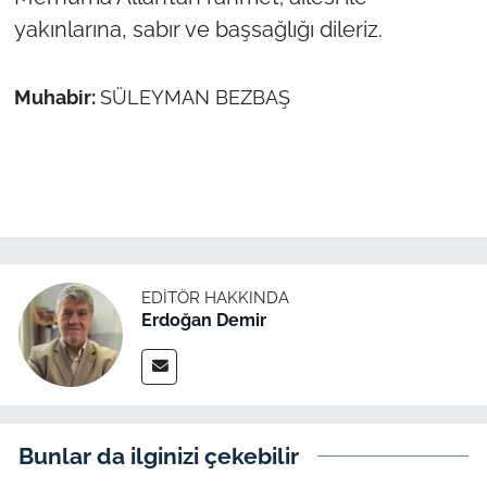
yakınlarına, sabır ve başsağlığı dileriz.
TÜRKİYE
Muhabir:
SÜLEYMAN BEZBAŞ
Bölge
Güvenlik
Genel
Politika
EDITÖR HAKKINDA
Erdoğan Demir
Flaş Haber
Dış Haberler
Magazin
Bunlar da ilginizi çekebilir