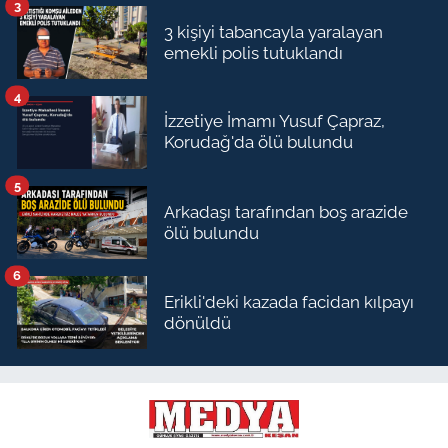
3
3 kişiyi tabancayla yaralayan
emekli polis tutuklandı
4
İzzetiye İmamı Yusuf Çapraz,
Korudağ'da ölü bulundu
5
Arkadaşı tarafından boş arazide
ölü bulundu
6
Erikli'deki kazada facidan kılpayı
dönüldü