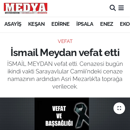
KEŞAN
ASAYİŞ
KEŞAN
EDİRNE
İPSALA
ENEZ
EKO
E-GAZETE
VEFAT
İsmail Meydan vefat etti
ASAYİŞ
İSMAİL MEYDAN vefat etti. Cenazesi bugün
SİYASET
ikindi vakti Sarayavlular Camiii’ndeki cenaze
namazının ardından Asri Mezarlık’ta toprağa
GÜNDEM
verilecek.
EKONOMİ
SAĞLIK
EĞİTİM