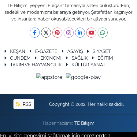
TE Bilişim, yepyeni Elegant temasıyla sizleri buluştururken,
sadelik ve modernizmi bir araya getiriyor. Şatafattan kaçınıyor
ve insanlara haber okuyabilecekleri bir altyapı sunuyor.
KEŞAN
E-GAZETE
ASAYİŞ
SİYASET
GÜNDEM
EKONOMİ
SAĞLIK
EĞİTİM
TARIM VE HAYVANCILIK
KÜLTÜR SANAT
RSS
Copyright © 2022. Her hakkı saklıdır.
Haber Yazılımı:
TE Bilişim
En iyi site deneyimi sağlamak için çerezlerden