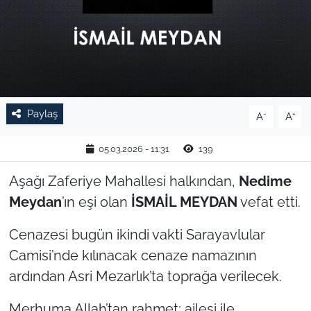
TARIM VE HAYVANCILIK
KÜLTÜR SANAT
RESMİ İLAN
Paylaş
-
+
A
A
SPOR
05.03.2026 - 11:31
139
YAŞAM
Aşağı Zaferiye Mahallesi halkından,
Nedime
Meydan
’ın eşi olan
İSMAİL MEYDAN
vefat etti.
EDİRNE
Cenazesi bugün ikindi vakti Sarayavlular
TEKİRDAĞ
Camisi’nde kılınacak cenaze namazının
KIRKLARELİ
ardından Asri Mezarlık’ta toprağa verilecek.
Merhuma Allah’tan rahmet; ailesi ile
ÇANAKKALE