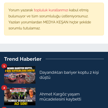
Yorum yazarak
topluluk kurallarımızı
kabul etmiş
bulunuyor ve tüm sorumluluğu üstleniyorsunuz.
Yazılan yorumlardan MEDYA KEŞAN hiçbir şekilde
sorumlu tutulamaz.
Trend Haberler
1
Dayandıkları bariyer koptu 2 kişi
düştü
2
Ahmet Kargöz yaşam
mücadelesini kaybetti