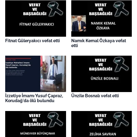
İş Dünyası
Bilim Teknoloji
English News
Fitnat Güleryakıcı vefat etti
Namık Kemal Özkaya vefat
etti
Canlı Maç
Finans
Genel-A
Gündem-Eğitim
İzzetiye İmamı Yusuf Çapraz,
Ünzile Bosnalı vefat etti
Korudağ'da ölü bulundu