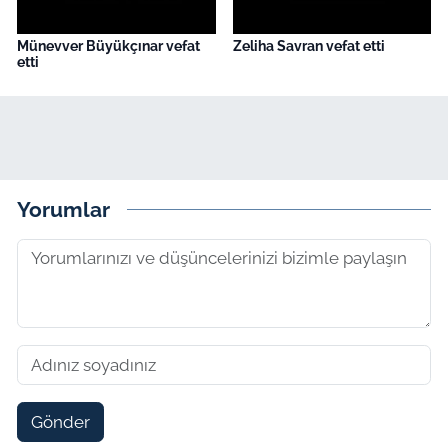
Münevver Büyükçınar vefat
Zeliha Savran vefat etti
etti
Yorumlar
Gönder