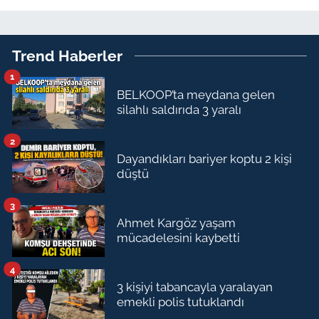
Trend Haberler
1
BELKOOP’ta meydana gelen
silahlı saldırıda 3 yaralı
2
Dayandıkları bariyer koptu 2 kişi
düştü
3
Ahmet Kargöz yaşam
mücadelesini kaybetti
4
3 kişiyi tabancayla yaralayan
emekli polis tutuklandı