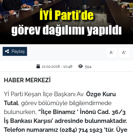
TARIM VE HAYVANCILIK
KÜLTÜR SANAT
RESMİ İLAN
Paylaş
-
+
A
A
SPOR
21.02.2018 - 10:48
594
YAŞAM
HABER MERKEZİ
EDİRNE
Yİ Parti Keşan İlçe Başkanı Av.
Özge Kuru
TEKİRDAĞ
Tutal
, görev bölümüyle bilgilendirmede
bulunurken,
“İlçe Binamız ‘ İnönü Cad. 36/3
KIRKLARELİ
İş Bankası Karşısı’ adresinde bulunmaktadır.
Telefon numaramız (0284) 714 1923 ‘tür. Üye
ÇANAKKALE