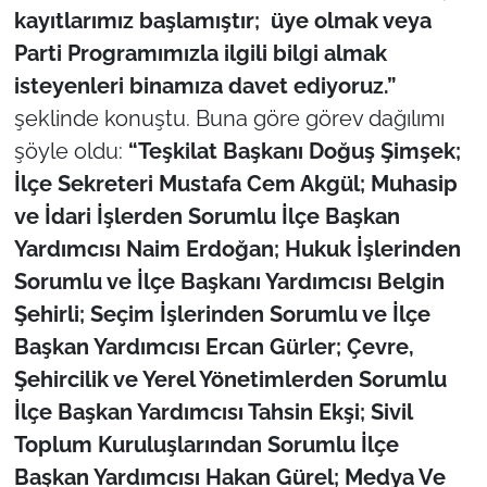
kayıtlarımız başlamıştır; üye olmak veya
Parti Programımızla ilgili bilgi almak
TÜRKİYE
isteyenleri binamıza davet ediyoruz.”
Bölge
şeklinde konuştu.
Buna göre görev dağılımı
şöyle oldu:
“Teşkilat Başkanı Doğuş Şimşek;
Güvenlik
İlçe Sekreteri Mustafa Cem Akgül; Muhasip
ve İdari İşlerden Sorumlu İlçe Başkan
Genel
Yardımcısı Naim Erdoğan; Hukuk İşlerinden
Politika
Sorumlu ve İlçe Başkanı Yardımcısı Belgin
Şehirli; Seçim İşlerinden Sorumlu ve İlçe
Flaş Haber
Başkan Yardımcısı Ercan Gürler; Çevre,
Şehircilik ve Yerel Yönetimlerden Sorumlu
Dış Haberler
İlçe Başkan Yardımcısı Tahsin Ekşi; Sivil
Magazin
Toplum Kuruluşlarından Sorumlu İlçe
Başkan Yardımcısı Hakan Gürel; Medya Ve