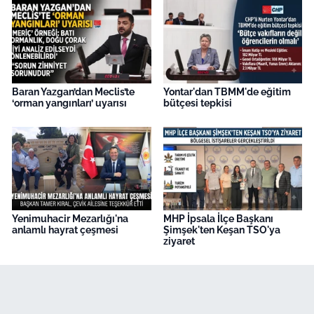
Baran Yazgan’dan Meclis’te
Yontar'dan TBMM'de eğitim
‘orman yangınları’ uyarısı
bütçesi tepkisi
Yenimuhacir Mezarlığı'na
MHP İpsala İlçe Başkanı
anlamlı hayrat çeşmesi
Şimşek'ten Keşan TSO'ya
ziyaret