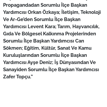
İş Dünyası
Propagandadan Sorumlu İlçe Başkan
Yardımcısı Orkan Özkaya; İletişim, Teknoloji
Bilim Teknoloji
Ve Ar-Ge’den Sorumlu İlçe Başkan
Yardımcısı Levent Kara; Tarım, Hayvancılık,
English News
Gıda Ve Bölgesel Kalkınma Projelerinden
Canlı Maç
Sorumlu İlçe Başkan Yardımcısı Can
Sökmen; Eğitim, Kültür, Sanat Ve Kamu
Finans
Kuruluşlarından Sorumlu İlçe Başkan
Yardımcısı Ayşe Deniz; İş Dünyasından Ve
Genel-A
Sanayiden Sorumlu İlçe Başkan Yardımcısı
Gündem-Eğitim
Zafer Topçu.”