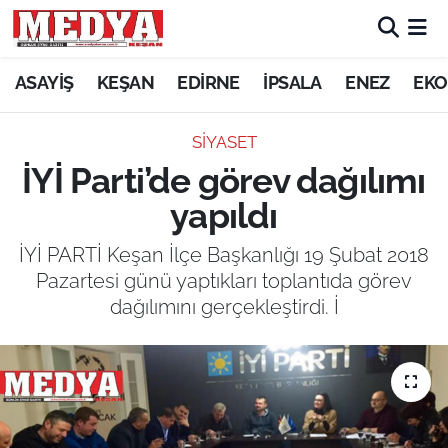
KEŞAN
ASAYİŞ
KEŞAN
EDİRNE
İPSALA
ENEZ
EKO
E-GAZETE
SİYASET
İYİ Parti’de görev dağılımı
ASAYİŞ
yapıldı
SİYASET
İYİ PARTİ Keşan İlçe Başkanlığı 19 Şubat 2018
Pazartesi günü yaptıkları toplantıda görev
GÜNDEM
dağılımını gerçekleştirdi. İ
EKONOMİ
SAĞLIK
EĞİTİM