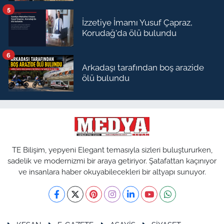
5
İzzetiye İmamı Yusuf Çapraz,
Korudağ'da ölü bulundu
6
Arkadaşı tarafından boş arazide
ölü bulundu
TE Bilişim, yepyeni Elegant temasıyla sizleri buluştururken,
sadelik ve modernizmi bir araya getiriyor. Şatafattan kaçınıyor
ve insanlara haber okuyabilecekleri bir altyapı sunuyor.