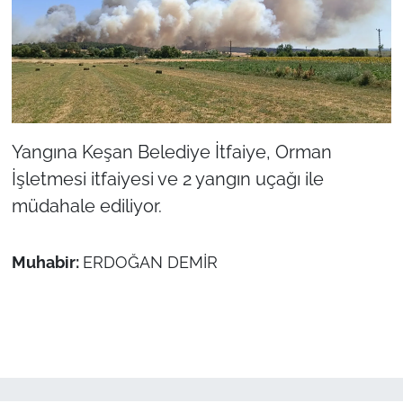
TÜRKİYE
Bölge
Güvenlik
Yangına Keşan Belediye İtfaiye, Orman
İşletmesi itfaiyesi ve 2 yangın uçağı ile
Genel
müdahale ediliyor.
Politika
Muhabir:
ERDOĞAN DEMİR
Flaş Haber
Dış Haberler
Magazin