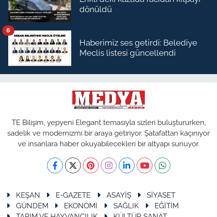
dönüldü
6
Haberimiz ses getirdi: Belediye
Meclis listesi güncellendi
TE Bilişim, yepyeni Elegant temasıyla sizleri buluştururken,
sadelik ve modernizmi bir araya getiriyor. Şatafattan kaçınıyor
ve insanlara haber okuyabilecekleri bir altyapı sunuyor.
KEŞAN
E-GAZETE
ASAYİŞ
SİYASET
GÜNDEM
EKONOMİ
SAĞLIK
EĞİTİM
TARIM VE HAYVANCILIK
KÜLTÜR SANAT