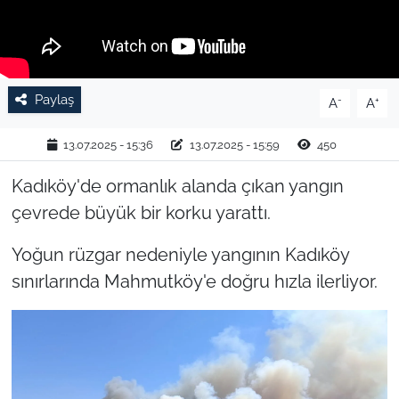
TARIM VE HAYVANCILIK
KÜLTÜR SANAT
Paylaş
-
+
A
A
RESMİ İLAN
13.07.2025 - 15:36
13.07.2025 - 15:59
450
SPOR
Kadıköy'de ormanlık alanda çıkan yangın
çevrede büyük bir korku yarattı.
YAŞAM
Yoğun rüzgar nedeniyle yangının Kadıköy
EDİRNE
sınırlarında Mahmutköy'e doğru hızla ilerliyor.
TEKİRDAĞ
KIRKLARELİ
ÇANAKKALE