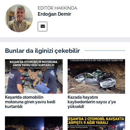
İş Dünyası
EDITÖR HAKKINDA
Erdoğan Demir
Bilim Teknoloji
English News
Canlı Maç
Bunlar da ilginizi çekebilir
Finans
Genel-A
Gündem-Eğitim
Keşan’da otomobilin
Kazada hayatını
motoruna giren yavru kedi
kaybedenlerin sayısı 2'ye
kurtarıldı
yükseldi