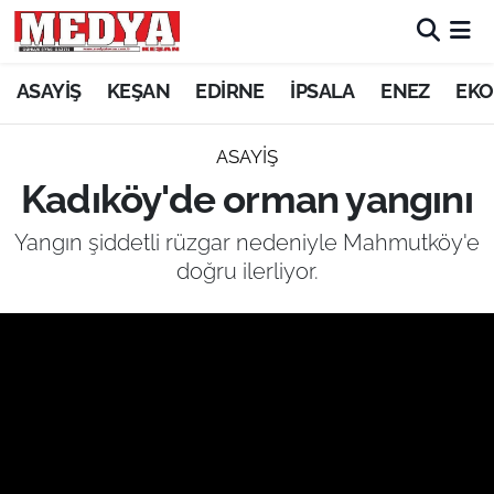
KEŞAN
ASAYİŞ
KEŞAN
EDİRNE
İPSALA
ENEZ
EKO
E-GAZETE
ASAYİŞ
Kadıköy'de orman yangını
ASAYİŞ
Yangın şiddetli rüzgar nedeniyle Mahmutköy'e
SİYASET
doğru ilerliyor.
GÜNDEM
EKONOMİ
SAĞLIK
EĞİTİM