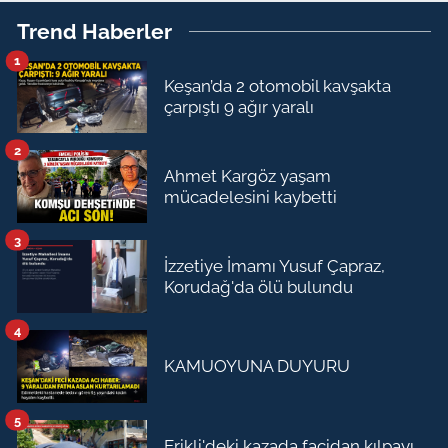
Trend Haberler
1
Keşan’da 2 otomobil kavşakta
çarpıştı 9 ağır yaralı
2
Ahmet Kargöz yaşam
mücadelesini kaybetti
3
İzzetiye İmamı Yusuf Çapraz,
Korudağ'da ölü bulundu
4
KAMUOYUNA DUYURU
5
Erikli'deki kazada facidan kılpayı