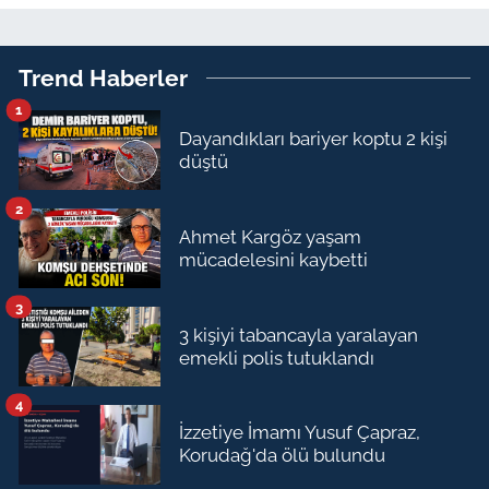
Trend Haberler
1
Dayandıkları bariyer koptu 2 kişi
düştü
2
Ahmet Kargöz yaşam
mücadelesini kaybetti
3
3 kişiyi tabancayla yaralayan
emekli polis tutuklandı
4
İzzetiye İmamı Yusuf Çapraz,
Korudağ'da ölü bulundu