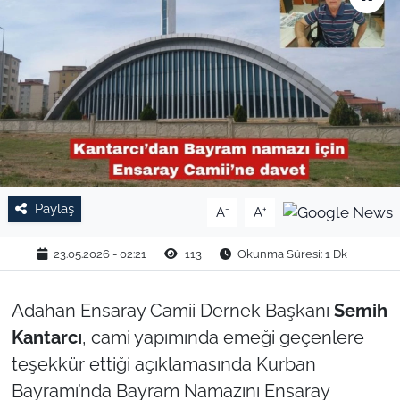
TARIM VE HAYVANCILIK
KÜLTÜR SANAT
RESMİ İLAN
SPOR
Paylaş
-
+
A
A
YAŞAM
23.05.2026 - 02:21
113
Okunma Süresi: 1 Dk
EDİRNE
TEKİRDAĞ
Adahan Ensaray Camii Dernek Başkanı
Semih
Kantarcı
, cami yapımında emeği geçenlere
KIRKLARELİ
teşekkür ettiği açıklamasında Kurban
Bayramı’nda Bayram Namazını Ensaray
ÇANAKKALE