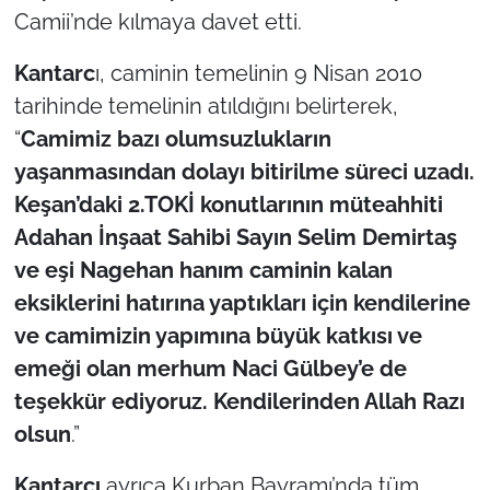
Camii’nde kılmaya davet etti.
TÜRKİYE
Kantarc
ı, caminin temelinin 9 Nisan 2010
tarihinde temelinin atıldığını belirterek,
Bölge
“
Camimiz bazı olumsuzlukların
Güvenlik
yaşanmasından dolayı bitirilme süreci uzadı.
Keşan’daki 2.TOKİ konutlarının müteahhiti
Genel
Adahan İnşaat Sahibi Sayın Selim Demirtaş
ve eşi Nagehan hanım caminin kalan
Politika
eksiklerini hatırına yaptıkları için kendilerine
Flaş Haber
ve camimizin yapımına büyük katkısı ve
emeği olan merhum Naci Gülbey’e de
Dış Haberler
teşekkür ediyoruz. Kendilerinden Allah Razı
olsun
.”
Magazin
Kantarcı
ayrıca Kurban Bayramı’nda tüm