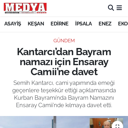
KEŞAN
ASAYİŞ
KEŞAN
EDİRNE
İPSALA
ENEZ
EKO
E-GAZETE
GÜNDEM
Kantarcı’dan Bayram
ASAYİŞ
namazı için Ensaray
SİYASET
Camii’ne davet
GÜNDEM
Semih Kantarcı, cami yapımında emeği
geçenlere teşekkür ettiği açıklamasında
EKONOMİ
Kurban Bayramı’nda Bayram Namazını
Ensaray Camii’nde kılmaya davet etti.
SAĞLIK
EĞİTİM