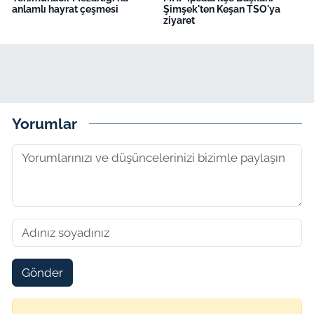
anlamlı hayrat çeşmesi
Şimşek'ten Keşan TSO'ya
ziyaret
Yorumlar
Gönder