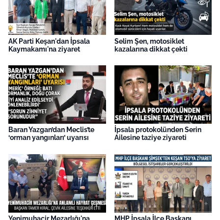
AK Parti Keşan'dan İpsala
Selim Şen, motosiklet
Kaymakamı'na ziyaret
kazalarına dikkat çekti
Baran Yazgan’dan Meclis’te
İpsala protokolünden Serin
‘orman yangınları’ uyarısı
Ailesine taziye ziyareti
Yenimuhacir Mezarlığı'na
MHP İpsala İlçe Başkanı