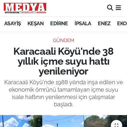
KEŞAN
ASAYİŞ
KEŞAN
EDİRNE
İPSALA
ENEZ
EKO
E-GAZETE
GÜNDEM
Karacaali Köyü'nde 38
ASAYİŞ
yıllık içme suyu hattı
SİYASET
yenileniyor
GÜNDEM
Karacaali Köyü'nde 1988 yılında inşa edilen ve
ekonomik ömrünü tamamlayan içme suyu
EKONOMİ
isale hattının yenilenmesi için çalışmalar
başladı.
SAĞLIK
EĞİTİM