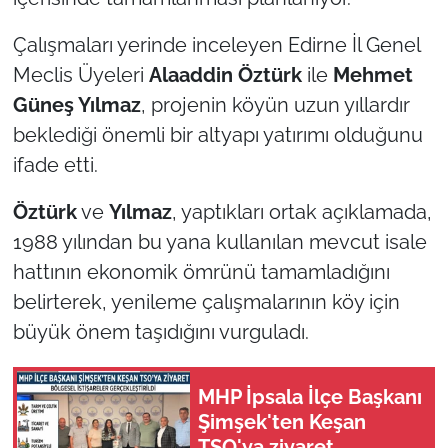
İş Dünyası
Çalışmaları yerinde inceleyen Edirne İl Genel
Bilim Teknoloji
Meclis Üyeleri
Alaaddin Öztürk
ile
Mehmet
Güneş Yılmaz
, projenin köyün uzun yıllardır
English News
beklediği önemli bir altyapı yatırımı olduğunu
Canlı Maç
ifade etti.
Öztürk
ve
Yılmaz
, yaptıkları ortak açıklamada,
Finans
1988 yılından bu yana kullanılan mevcut isale
Genel-A
hattının ekonomik ömrünü tamamladığını
belirterek, yenileme çalışmalarının köy için
Gündem-Eğitim
büyük önem taşıdığını vurguladı.
MHP İpsala İlçe Başkanı
Şimşek'ten Keşan
TSO'ya ziyaret