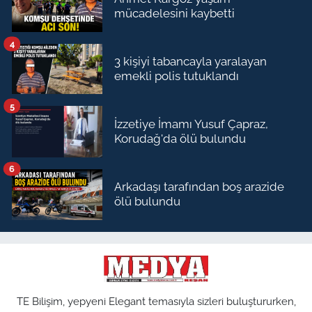
mücadelesini kaybetti
4
3 kişiyi tabancayla yaralayan
emekli polis tutuklandı
5
İzzetiye İmamı Yusuf Çapraz,
Korudağ'da ölü bulundu
6
Arkadaşı tarafından boş arazide
ölü bulundu
TE Bilişim, yepyeni Elegant temasıyla sizleri buluştururken,