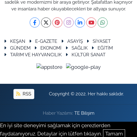
sadelik ve modernizmi bir araya getiriyor. Şatafattan kaçınıyor
ve insanlara haber okuyabilecekleri bir altyapı sunuyor.
KEŞAN
E-GAZETE
ASAYİŞ
SİYASET
GÜNDEM
EKONOMİ
SAĞLIK
EĞİTİM
TARIM VE HAYVANCILIK
KÜLTÜR SANAT
RSS
Copyright © 2022. Her hakkı saklıdır.
Haber Yazılımı:
TE Bilişim
En iyi site deneyimi sağlamak için çerezlerden
faydalanıyoruz. Detaylar için lütfen tıklayın.
Tamam