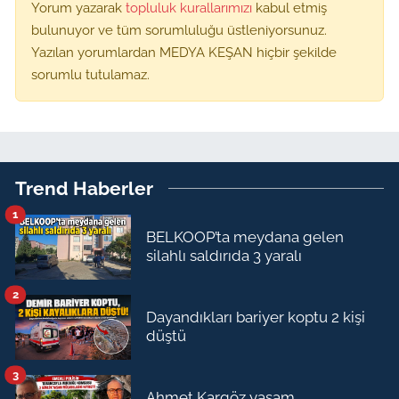
Yorum yazarak
topluluk kurallarımızı
kabul etmiş
bulunuyor ve tüm sorumluluğu üstleniyorsunuz.
Yazılan yorumlardan MEDYA KEŞAN hiçbir şekilde
sorumlu tutulamaz.
Trend Haberler
1
BELKOOP’ta meydana gelen
silahlı saldırıda 3 yaralı
2
Dayandıkları bariyer koptu 2 kişi
düştü
3
Ahmet Kargöz yaşam