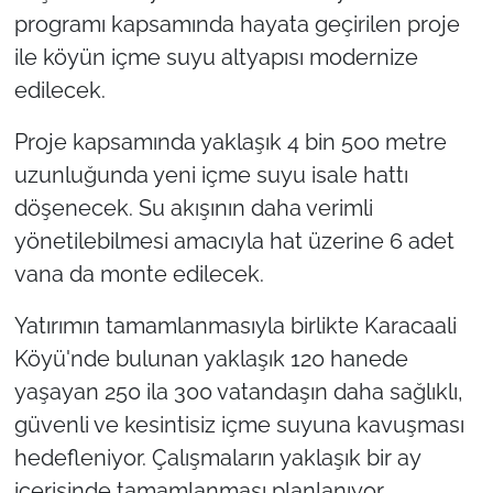
programı kapsamında hayata geçirilen proje
TÜRKİYE
ile köyün içme suyu altyapısı modernize
edilecek.
Bölge
Proje kapsamında yaklaşık 4 bin 500 metre
Güvenlik
uzunluğunda yeni içme suyu isale hattı
döşenecek. Su akışının daha verimli
Genel
yönetilebilmesi amacıyla hat üzerine 6 adet
vana da monte edilecek.
Politika
Yatırımın tamamlanmasıyla birlikte Karacaali
Flaş Haber
Köyü'nde bulunan yaklaşık 120 hanede
Dış Haberler
yaşayan 250 ila 300 vatandaşın daha sağlıklı,
güvenli ve kesintisiz içme suyuna kavuşması
Magazin
hedefleniyor. Çalışmaların yaklaşık bir ay
içerisinde tamamlanması planlanıyor.