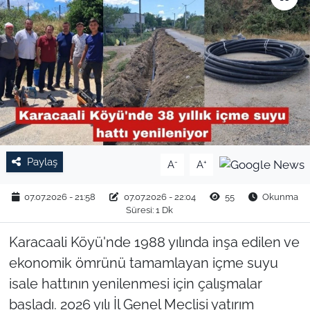
TARIM VE HAYVANCILIK
KÜLTÜR SANAT
RESMİ İLAN
SPOR
Paylaş
-
+
A
A
YAŞAM
07.07.2026 - 21:58
07.07.2026 - 22:04
55
Okunma
EDİRNE
Süresi: 1 Dk
TEKİRDAĞ
Karacaali Köyü'nde 1988 yılında inşa edilen ve
ekonomik ömrünü tamamlayan içme suyu
KIRKLARELİ
isale hattının yenilenmesi için çalışmalar
başladı. 2026 yılı İl Genel Meclisi yatırım
ÇANAKKALE