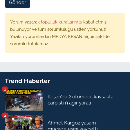
Gönder
Yorum yazarak
topluluk kurallarımızı
kabul etmiş
bulunuyor ve tüm sorumluluğu üstleniyorsunuz.
Yazılan yorumlardan MEDYA KEŞAN hiçbir şekilde
sorumlu tutulamaz.
Trend Haberler
1
Keşan’da 2 otomobil kavşakta
çarpıştı 9 ağır yaralı
2
Ahmet Kargöz yaşam
mücadelesini kaybetti