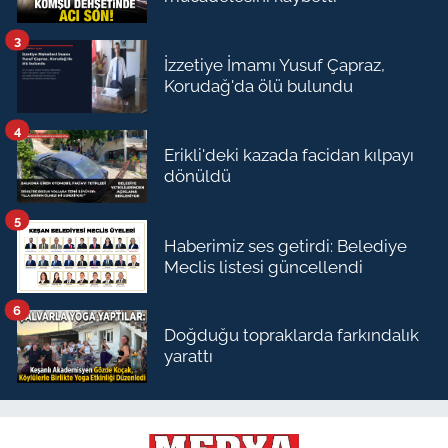
3
İzzetiye İmamı Yusuf Çapraz,
Korudağ'da ölü bulundu
4
Erikli'deki kazada facidan kılpayı
dönüldü
5
Haberimiz ses getirdi: Belediye
Meclis listesi güncellendi
6
Doğduğu topraklarda farkındalık
yarattı