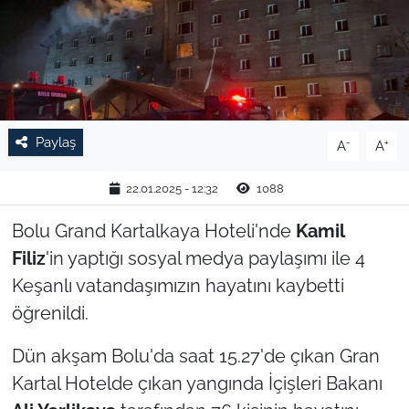
TARIM VE HAYVANCILIK
KÜLTÜR SANAT
RESMİ İLAN
Paylaş
-
+
A
A
SPOR
22.01.2025 - 12:32
1088
YAŞAM
Bolu Grand Kartalkaya Hoteli'nde
Kamil
Filiz
'in yaptığı sosyal medya paylaşımı ile 4
EDİRNE
Keşanlı vatandaşımızın hayatını kaybetti
öğrenildi.
TEKİRDAĞ
Dün akşam Bolu'da saat 15.27'de çıkan Gran
KIRKLARELİ
Kartal Hotelde çıkan yangında İçişleri Bakanı
ÇANAKKALE