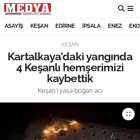
KEŞAN
ASAYİŞ
KEŞAN
EDİRNE
İPSALA
ENEZ
EKO
E-GAZETE
KEŞAN
Kartalkaya'daki yangında
ASAYİŞ
4 Keşanlı hemşerimizi
SİYASET
kaybettik
GÜNDEM
Keşan'ı yasa boğan acı
EKONOMİ
SAĞLIK
EĞİTİM