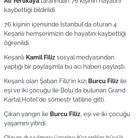
Ali Yerlikaya
tarafından 76 kişinin hayatını
kaybettiği bildirildi.
TÜRKİYE
76 kişinin içerisinde İstanbul'da oturan 4
Bölge
Keşanlı hemşerimizin de hayatını kaybettiği
öğrenildi.
Güvenlik
Keşanlı
Kamil Filiz
sosyal medyasından
Genel
yaptığı bir paylaşımla bu acı haberi paylaştı.
Politika
Keşanlı olan Şaban Filiz'in kızı
Burcu Filiz
ile
eşi ve iki çocuğu ile Bolu'da bulunan Grand
Flaş Haber
Kartal Hotel'de sömestr tatiline gitti.
Dış Haberler
Çıkan yangın ile
Burcu Filiz
, eşi ve iki çocuğu
yaşamını yitirdi.
Magazin
Olayın duyulması üzerine Keşanlılar büyük