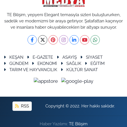
TE Bilişim, yepyeni Elegant temasıyla sizleri buluştururken,
sadelik ve modernizmi bir araya getiriyor. Şatafattan kaçınıyor
ve insanlara haber okuyabilecekleri bir altyapı sunuyor.
KEŞAN
E-GAZETE
ASAYİŞ
SİYASET
GÜNDEM
EKONOMİ
SAĞLIK
EĞİTİM
TARIM VE HAYVANCILIK
KÜLTÜR SANAT
RSS
Copyright © 2022. Her hakkı saklıdır.
Haber Yazılımı:
TE Bilişim