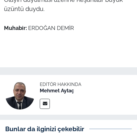
İş Dünyası
üzüntü duydu.
Bilim Teknoloji
Muhabir:
ERDOĞAN DEMİR
English News
Canlı Maç
Finans
Genel-A
EDITÖR HAKKINDA
Mehmet Aytaç
Gündem-Eğitim
Bunlar da ilginizi çekebilir