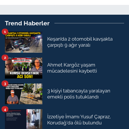
Trend Haberler
1
Keşan’da 2 otomobil kavşakta
çarpıştı 9 ağır yaralı
2
Ahmet Kargöz yaşam
mücadelesini kaybetti
3
3 kişiyi tabancayla yaralayan
emekli polis tutuklandı
4
İzzetiye İmamı Yusuf Çapraz,
Korudağ'da ölü bulundu