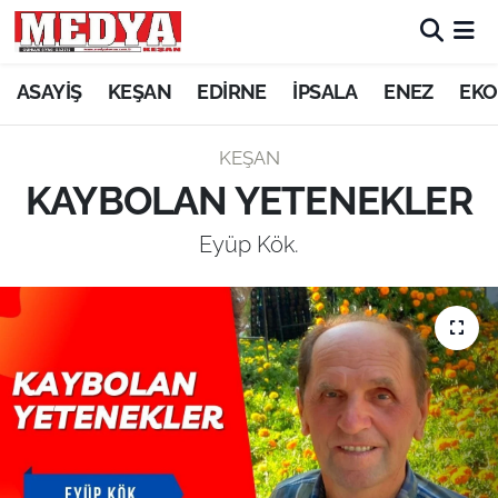
KEŞAN
ASAYİŞ
KEŞAN
EDİRNE
İPSALA
ENEZ
EKO
E-GAZETE
KEŞAN
KAYBOLAN YETENEKLER
ASAYİŞ
Eyüp Kök.
SİYASET
GÜNDEM
EKONOMİ
SAĞLIK
EĞİTİM