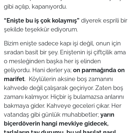
gibi açılıp, kapanıyordu.
TÜRKİYE
“Enişte bu iş çok kolaymış”
diyerek esprili bir
şekilde teşekkür ediyorum.
Bölge
Bizim enişte sadece kapı işi değil, onun için
Güvenlik
sıradan basit bir şey. Eniştenin işi çiftçilik ama
Genel
o mesleğinden başka her iş elinden
geliyordu. Hani derler ya;
on parmağında on
Politika
marifet
. Köylülerin aksine boş zamanını
kahvede değil çalışarak geçiriyor. Zaten boş
Flaş Haber
zamanı kalmıyor. Hiçbir iş bulamazsa arılarını
Dış Haberler
bakmaya gider. Kahveye geceleri çıkar. Her
vatandaş gibi günlük muhabbetler;
yarın
Magazin
biçerdöverin hangi mevkiye gidecek,
tarlaların tav durumu, bu yıl hasılat nasıl