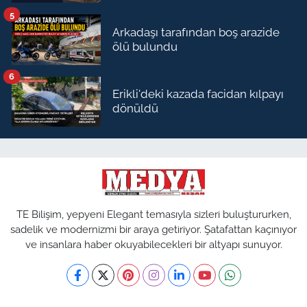
5
Arkadaşı tarafından boş arazide
ölü bulundu
6
Erikli'deki kazada facidan kılpayı
dönüldü
TE Bilişim, yepyeni Elegant temasıyla sizleri buluştururken,
sadelik ve modernizmi bir araya getiriyor. Şatafattan kaçınıyor
ve insanlara haber okuyabilecekleri bir altyapı sunuyor.