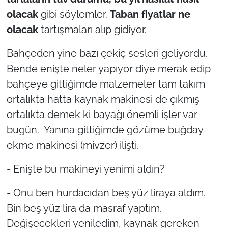
İş Dünyası
olacak
gibi söylemler.
Taban fiyatlar ne
olacak
tartışmaları alıp gidiyor.
Bilim Teknoloji
Bahçeden yine bazı çekiç sesleri geliyordu.
English News
Bende enişte neler yapıyor diye merak edip
Canlı Maç
bahçeye gittiğimde malzemeler tam takım
ortalıkta hatta kaynak makinesi de çıkmış
Finans
ortalıkta demek ki bayağı önemli işler var
bugün. Yanına gittiğimde gözüme buğday
Genel-A
ekme makinesi (mivzer) ilişti.
Gündem-Eğitim
- Enişte bu makineyi yenimi aldın?
- Onu ben hurdacıdan beş yüz liraya aldım.
Bin beş yüz lira da masraf yaptım.
Değişecekleri yeniledim, kaynak gereken