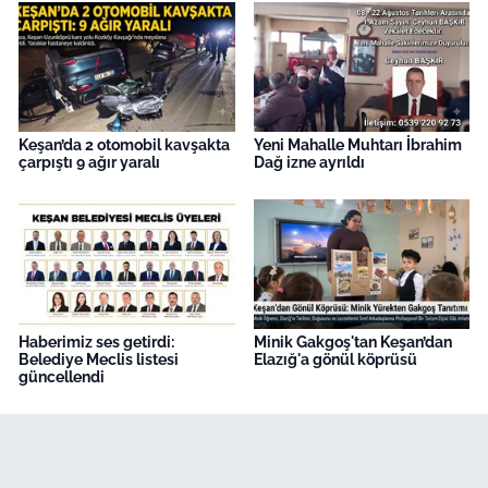
Keşan’da 2 otomobil kavşakta
Yeni Mahalle Muhtarı İbrahim
çarpıştı 9 ağır yaralı
Dağ izne ayrıldı
Haberimiz ses getirdi:
Minik Gakgoş'tan Keşan’dan
Belediye Meclis listesi
Elazığ'a gönül köprüsü
güncellendi