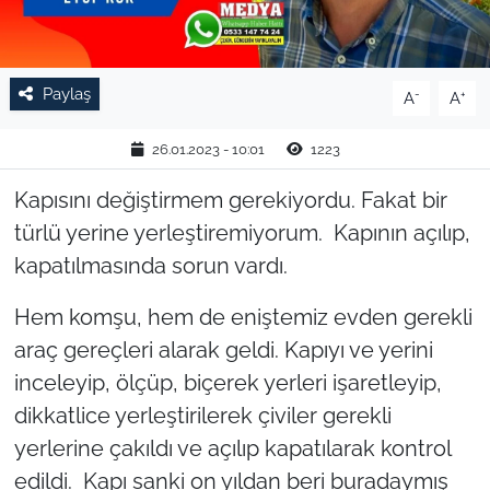
TARIM VE HAYVANCILIK
Paylaş
KÜLTÜR SANAT
-
+
A
A
RESMİ İLAN
26.01.2023 - 10:01
1223
Kapısını değiştirmem gerekiyordu. Fakat bir
SPOR
türlü yerine yerleştiremiyorum. Kapının açılıp,
YAŞAM
kapatılmasında sorun vardı.
Hem komşu, hem de eniştemiz evden gerekli
EDİRNE
araç gereçleri alarak geldi. Kapıyı ve yerini
TEKİRDAĞ
inceleyip, ölçüp, biçerek yerleri işaretleyip,
dikkatlice yerleştirilerek çiviler gerekli
KIRKLARELİ
yerlerine çakıldı ve açılıp kapatılarak kontrol
edildi. Kapı sanki on yıldan beri buradaymış
ÇANAKKALE