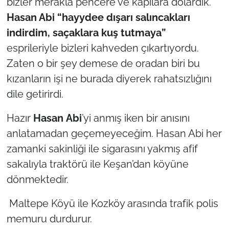
bizler merakla pencere ve kapılara dolardık.
Hasan Abi
“hayydee dışarı salıncakları
indirdim, saçaklara kuş tutmaya”
esprileriyle bizleri kahveden çıkartıyordu.
Zaten o bir şey demese de oradan biri bu
kızanların işi ne burada diyerek rahatsızlığını
dile getirirdi.
Hazır
Hasan
Abi
’yi anmış iken bir anısını
anlatamadan geçemeyeceğim. Hasan Abi her
zamanki sakinliği ile sigarasını yakmış afif
sakalıyla traktörü ile Keşan’dan köyüne
dönmektedir.
Maltepe Köyü ile Kozköy arasında trafik polis
memuru durdurur.