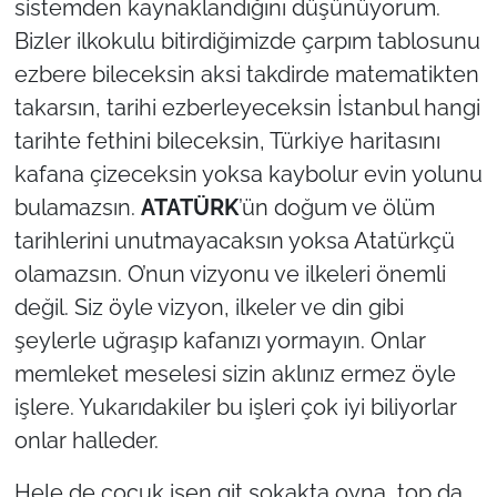
sistemden kaynaklandığını düşünüyorum.
Bizler ilkokulu bitirdiğimizde çarpım tablosunu
ezbere bileceksin aksi takdirde matematikten
takarsın, tarihi ezberleyeceksin İstanbul hangi
tarihte fethini bileceksin, Türkiye haritasını
kafana çizeceksin yoksa kaybolur evin yolunu
bulamazsın.
ATATÜRK
’ün doğum ve ölüm
tarihlerini unutmayacaksın yoksa Atatürkçü
olamazsın. O’nun vizyonu ve ilkeleri önemli
değil. Siz öyle vizyon, ilkeler ve din gibi
şeylerle uğraşıp kafanızı yormayın. Onlar
memleket meselesi sizin aklınız ermez öyle
işlere. Yukarıdakiler bu işleri çok iyi biliyorlar
onlar halleder.
Hele de çocuk isen git sokakta oyna, top da