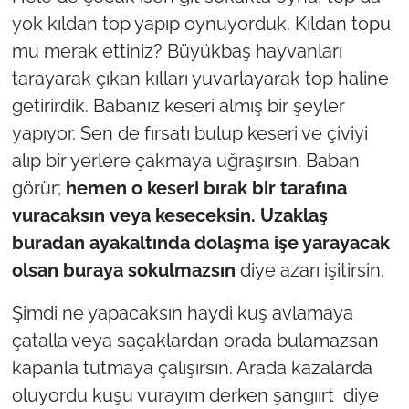
yok kıldan top yapıp oynuyorduk. Kıldan topu
mu merak ettiniz? Büyükbaş hayvanları
tarayarak çıkan kılları yuvarlayarak top haline
getirirdik. Babanız keseri almış bir şeyler
yapıyor. Sen de fırsatı bulup keseri ve çiviyi
alıp bir yerlere çakmaya uğraşırsın. Baban
görür;
hemen o keseri bırak bir tarafına
vuracaksın
veya keseceksin. Uzaklaş
buradan ayakaltında dolaşma işe yarayacak
olsan buraya sokulmazsın
diye azarı işitirsin.
Şimdi ne yapacaksın haydi kuş avlamaya
çatalla veya saçaklardan orada bulamazsan
kapanla tutmaya çalışırsın. Arada kazalarda
oluyordu kuşu vurayım derken şangıırt diye