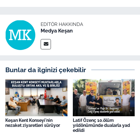
EDITÖR HAKKINDA
Medya Keşan
Bunlar da ilginizi çekebilir
Keşan Kent Konseyi'nin
Latif Özenç 10.ölüm
nezaket ziyaretleri sürüyor
yıldönümünde dualarla yad
edildi