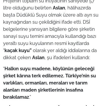
Projenin toplam su ihtiyacının saniyede 57
litre olduğunu belirten
Aslan
, hâlihazırda
başta Düdüklü Suyu olmak üzere altı ayrı su
kaynağından su çekildiğini ifade etti. DSİ
belgelerine yansıyan bilgilere göre şirketin
sanayi suyu temini amacıyla kullandığı bazı
yeraltı suyu kuyularının resmi kayıtlarda
“
kaçak kuyu”
olarak yer aldığı iddialarına da
dikkat çeken
Aslan
, şu ifadeleri kullandı:
“
Halkın suyu madene, köylünün geleceği
şirket kârına terk edilemez. Türkiye’nin su
varlıkları, ormanları, meraları ve tarım
alanları maden şirketlerinin insafına
bırakılamaz
.”