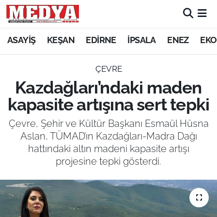
KEŞAN
ASAYİŞ
KEŞAN
EDİRNE
İPSALA
ENEZ
EKO
E-GAZETE
ÇEVRE
Kazdağları’ndaki maden
ASAYİŞ
kapasite artışına sert tepki
SİYASET
Çevre, Şehir ve Kültür Başkanı Esmaül Hüsna
Aslan, TÜMAD’ın Kazdağları-Madra Dağı
GÜNDEM
hattındaki altın madeni kapasite artışı
projesine tepki gösterdi.
EKONOMİ
SAĞLIK
EĞİTİM