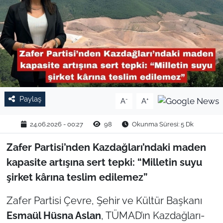
TARIM VE HAYVANCILIK
KÜLTÜR SANAT
RESMİ İLAN
SPOR
Paylaş
-
+
A
A
YAŞAM
24.06.2026 - 00:27
98
Okunma Süresi: 5 Dk
EDİRNE
Zafer Partisi’nden Kazdağları’ndaki maden
kapasite artışına sert tepki: “Milletin suyu
TEKİRDAĞ
şirket kârına teslim edilemez”
KIRKLARELİ
Zafer Partisi Çevre, Şehir ve Kültür Başkanı
Esmaül Hüsna Aslan
, TÜMAD’ın Kazdağları-
ÇANAKKALE