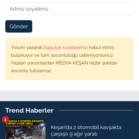
Gönder
Yorum yazarak
topluluk kurallarımızı
kabul etmiş
bulunuyor ve tüm sorumluluğu üstleniyorsunuz.
Yazılan yorumlardan MEDYA KEŞAN hiçbir şekilde
sorumlu tutulamaz.
Trend Haberler
1
Keşan’da 2 otomobil kavşakta
çarpıştı 9 ağır yaralı