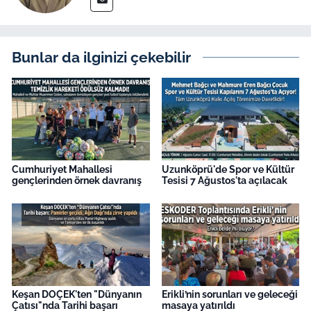
Bunlar da ilginizi çekebilir
Cumhuriyet Mahallesi
Uzunköprü'de Spor ve Kültür
gençlerinden örnek davranış
Tesisi 7 Ağustos'ta açılacak
Keşan DOÇEK'ten "Dünyanın
Erikli’nin sorunları ve geleceği
Çatısı"nda Tarihi başarı
masaya yatırıldı