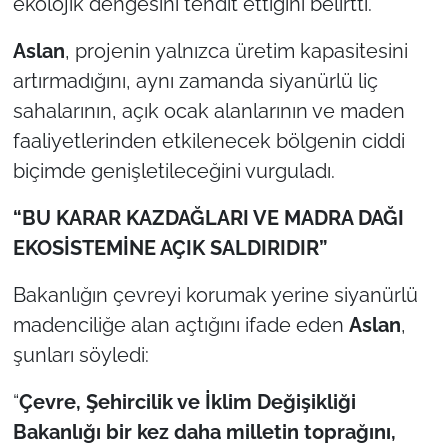
ekolojik dengesini tehdit ettiğini belirtti.
İş Dünyası
Aslan
, projenin yalnızca üretim kapasitesini
Bilim Teknoloji
artırmadığını, aynı zamanda siyanürlü liç
sahalarının, açık ocak alanlarının ve maden
English News
faaliyetlerinden etkilenecek bölgenin ciddi
Canlı Maç
biçimde genişletileceğini vurguladı.
Finans
“BU KARAR KAZDAĞLARI VE MADRA DAĞI
EKOSİSTEMİNE AÇIK SALDIRIDIR”
Genel-A
Bakanlığın çevreyi korumak yerine siyanürlü
Gündem-Eğitim
madenciliğe alan açtığını ifade eden
Aslan
,
şunları söyledi:
“
Çevre, Şehircilik ve İklim Değişikliği
Bakanlığı bir kez daha milletin toprağını,