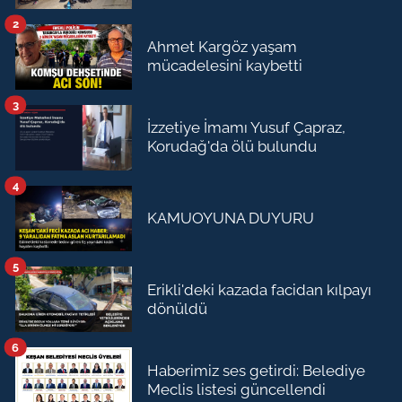
2
Ahmet Kargöz yaşam
mücadelesini kaybetti
3
İzzetiye İmamı Yusuf Çapraz,
Korudağ'da ölü bulundu
4
KAMUOYUNA DUYURU
5
Erikli'deki kazada facidan kılpayı
dönüldü
6
Haberimiz ses getirdi: Belediye
Meclis listesi güncellendi