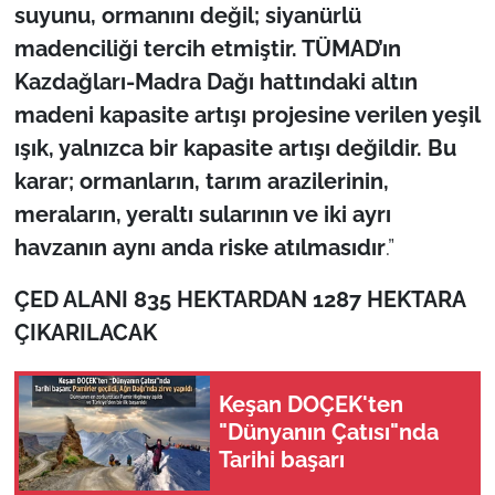
suyunu, ormanını değil; siyanürlü
madenciliği tercih etmiştir. TÜMAD’ın
Kazdağları-Madra Dağı hattındaki altın
madeni kapasite artışı projesine verilen yeşil
ışık, yalnızca bir kapasite artışı değildir. Bu
karar; ormanların, tarım arazilerinin,
meraların, yeraltı sularının ve iki ayrı
havzanın aynı anda riske atılmasıdır
.”
ÇED ALANI 835 HEKTARDAN 1287 HEKTARA
ÇIKARILACAK
Keşan DOÇEK'ten
"Dünyanın Çatısı"nda
Tarihi başarı