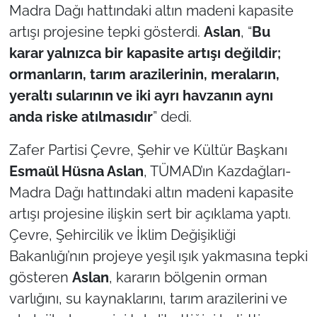
Madra Dağı hattındaki altın madeni kapasite
artışı projesine tepki gösterdi.
Aslan
, “
Bu
TÜRKİYE
karar yalnızca bir kapasite artışı değildir;
Bölge
ormanların, tarım arazilerinin, meraların,
yeraltı sularının ve iki ayrı havzanın aynı
Güvenlik
anda riske atılmasıdır
” dedi.
Genel
Zafer Partisi Çevre, Şehir ve Kültür Başkanı
Esmaül Hüsna Aslan
, TÜMAD’ın Kazdağları-
Politika
Madra Dağı hattındaki altın madeni kapasite
artışı projesine ilişkin sert bir açıklama yaptı.
Flaş Haber
Çevre, Şehircilik ve İklim Değişikliği
Dış Haberler
Bakanlığı’nın projeye yeşil ışık yakmasına tepki
gösteren
Aslan
, kararın bölgenin orman
Magazin
varlığını, su kaynaklarını, tarım arazilerini ve