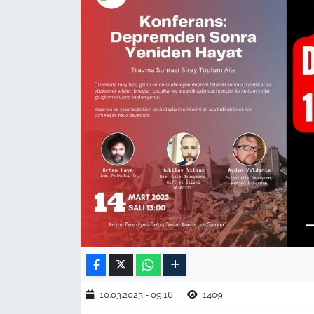
TARIM VE HAYVANCILIK
KÜLTÜR SANAT
RESMİ İLAN
SPOR
YAŞAM
EDİRNE
TEKİRDAĞ
KIRKLARELİ
10.03.2023 - 09:16
1409
ÇANAKKALE