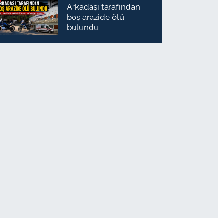
Arkadaşı tarafından
boş arazide ölü
bulundu