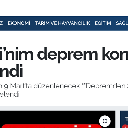
Z
EKONOMİ
TARIM VE HAYVANCILIK
EĞİTİM
SAĞL
i’nim deprem kon
endi
an 9 Mart’ta düzenlenecek “”Depremden 
elendi.
1