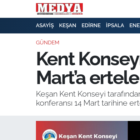
KEŞAN
ASAYİŞ
KEŞAN
EDİRNE
İPSALA
ENE
E-GAZETE
GÜNDEM
Kent Konsey
ASAYİŞ
Mart’a ertel
SİYASET
GÜNDEM
Keşan Kent Konseyi tarafınd
konferansı 14 Mart tarihine ert
EKONOMİ
SAĞLIK
EĞİTİM