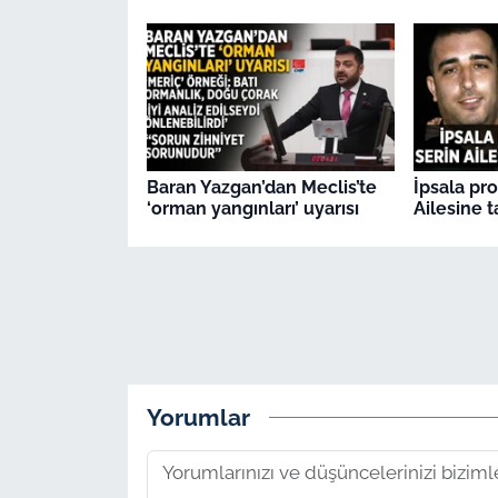
Baran Yazgan’dan Meclis’te
İpsala pr
‘orman yangınları’ uyarısı
Ailesine t
Yorumlar