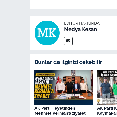
İş Dünyası
Bilim Teknoloji
EDITÖR HAKKINDA
English News
Medya Keşan
Canlı Maç
Finans
Bunlar da ilginizi çekebilir
Genel-A
Gündem-Eğitim
AK Parti Heyetinden
AK Parti 
Mehmet Kerman’a ziyaret
Kaymakamı