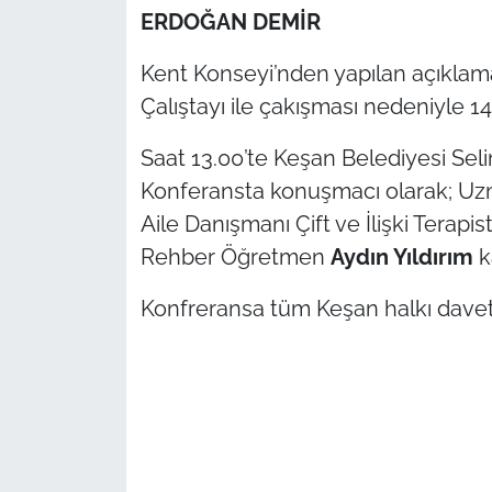
ERDOĞAN DEMİR
TÜRKİYE
Kent Konseyi’nden yapılan açıkla
Çalıştayı ile çakışması nedeniyle 14
Bölge
Saat 13.00’te Keşan Belediyesi Sel
Güvenlik
Konferansta konuşmacı olarak; Uz
Genel
Aile Danışmanı Çift ve İlişki Terapis
Rehber Öğretmen
Aydın Yıldırım
k
Politika
Konfreransa tüm Keşan halkı davet 
Flaş Haber
Dış Haberler
Magazin