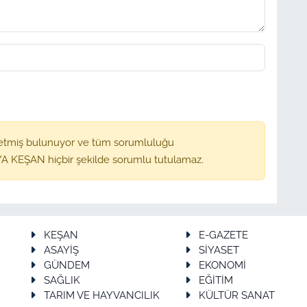
etmiş bulunuyor ve tüm sorumluluğu
A KEŞAN hiçbir şekilde sorumlu tutulamaz.
KEŞAN
E-GAZETE
ASAYİŞ
SİYASET
GÜNDEM
EKONOMİ
SAĞLIK
EĞİTİM
TARIM VE HAYVANCILIK
KÜLTÜR SANAT