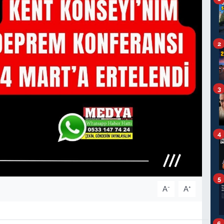
2
3
4
5
-
+
A
A
6