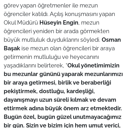
görev yapan öğretmenler ile mezun
öğrenciler katıldı. Açılış konuşmasını yapan
TÜRKİYE
Okul Müdürü
Hüseyin Engin
, mezun
Bölge
öğrencileri yeniden bir arada görmekten
büyük mutluluk duyduklarını söyledi.
Osman
Güvenlik
Başak
ise mezun olan öğrencileri bir araya
getirmenin mutluluğu ve heyecanını
Genel
yaşadıklarını belirterek, “
Okul yönetimimizin
Politika
bu mezunlar gününü yaparak mezunlarımızı
bir araya getirmesi, birlik ve beraberliği
Flaş Haber
pekiştirmek, dostluğu, kardeşliği,
dayanışmayı uzun süreli kılmak ve devam
Dış Haberler
ettirmek adına büyük önem arz etmektedir.
Magazin
Bugün özel, bugün güzel unutmayacağımız
bir gün. Sizin ve bizim için hem umut verici,