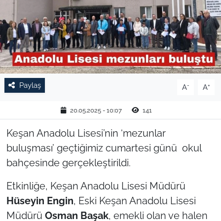
TARIM VE HAYVANCILIK
KÜLTÜR SANAT
RESMİ İLAN
Paylaş
-
+
A
A
SPOR
20.05.2025 - 10:07
141
YAŞAM
Keşan Anadolu Lisesi’nin ‘mezunlar
EDİRNE
buluşması’ geçtiğimiz cumartesi günü okul
bahçesinde gerçekleştirildi.
TEKİRDAĞ
Etkinliğe, Keşan Anadolu Lisesi Müdürü
KIRKLARELİ
Hüseyin Engin
, Eski Keşan Anadolu Lisesi
Müdürü
Osman Başak
, emekli olan ve halen
ÇANAKKALE