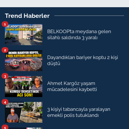
Trend Haberler
1
BELKOOP’ta meydana gelen
silahlı saldırıda 3 yaralı
2
Dayandıkları bariyer koptu 2 kişi
düştü
3
Ahmet Kargöz yaşam
mücadelesini kaybetti
4
3 kişiyi tabancayla yaralayan
emekli polis tutuklandı
5