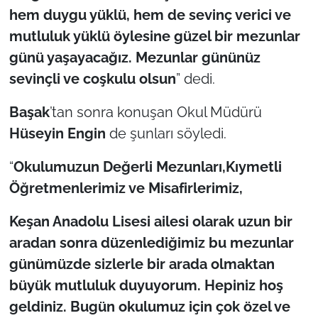
İş Dünyası
hem duygu yüklü, hem de sevinç verici ve
mutluluk yüklü öylesine güzel bir mezunlar
Bilim Teknoloji
günü yaşayacağız. Mezunlar gününüz
sevinçli ve coşkulu olsun
” dedi.
English News
Başak
’tan sonra konuşan Okul Müdürü
Canlı Maç
Hüseyin Engin
de şunları söyledi.
Finans
“
Okulumuzun Değerli Mezunları,Kıymetli
Genel-A
Öğretmenlerimiz ve Misafirlerimiz,
Keşan Anadolu Lisesi ailesi olarak uzun bir
Gündem-Eğitim
aradan sonra düzenlediğimiz bu mezunlar
günümüzde sizlerle bir arada olmaktan
büyük mutluluk duyuyorum. Hepiniz hoş
geldiniz. Bugün okulumuz için çok özel ve