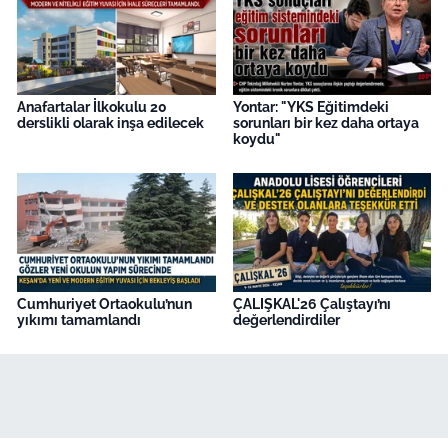
Anafartalar İlkokulu 20
Yontar: "YKS Eğitimdeki
derslikli olarak inşa edilecek
sorunları bir kez daha ortaya
koydu"
Cumhuriyet Ortaokulu’nun
ÇALIŞKAL'26 Çalıştayı’nı
yıkımı tamamlandı
değerlendirdiler