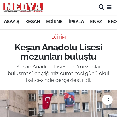
KEŞAN
ASAYİŞ
KEŞAN
EDİRNE
İPSALA
ENEZ
EKO
E-GAZETE
EĞİTİM
Keşan Anadolu Lisesi
ASAYİŞ
mezunları buluştu
SİYASET
Keşan Anadolu Lisesi’nin ‘mezunlar
buluşması’ geçtiğimiz cumartesi günü okul
GÜNDEM
bahçesinde gerçekleştirildi.
EKONOMİ
SAĞLIK
EĞİTİM