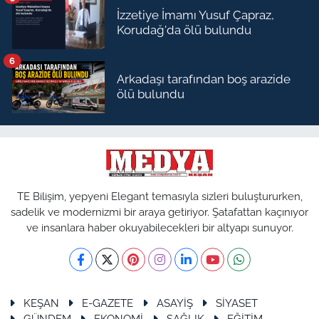
İzzetiye İmamı Yusuf Çapraz,
Korudağ'da ölü bulundu
6
Arkadaşı tarafından boş arazide
ölü bulundu
TE Bilişim, yepyeni Elegant temasıyla sizleri buluştururken,
sadelik ve modernizmi bir araya getiriyor. Şatafattan kaçınıyor
ve insanlara haber okuyabilecekleri bir altyapı sunuyor.
KEŞAN
E-GAZETE
ASAYİŞ
SİYASET
GÜNDEM
EKONOMİ
SAĞLIK
EĞİTİM