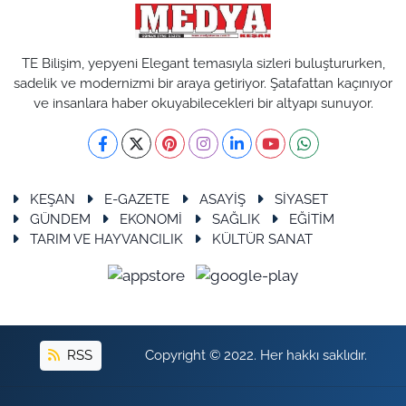
TE Bilişim, yepyeni Elegant temasıyla sizleri buluştururken,
sadelik ve modernizmi bir araya getiriyor. Şatafattan kaçınıyor
ve insanlara haber okuyabilecekleri bir altyapı sunuyor.
KEŞAN
E-GAZETE
ASAYİŞ
SİYASET
GÜNDEM
EKONOMİ
SAĞLIK
EĞİTİM
TARIM VE HAYVANCILIK
KÜLTÜR SANAT
RSS
Copyright © 2022. Her hakkı saklıdır.