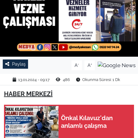
TARIM VE HAYVANCILIK
KÜLTÜR SANAT
RESMİ İLAN
SPOR
Paylaş
-
+
A
A
YAŞAM
13.01.2024 - 09:17
486
Okunma Süresi: 1 Dk
EDİRNE
HABER MERKEZİ
TEKİRDAĞ
Önkal Kılavuz'dan
KIRKLARELİ
anlamlı çalışma
ÇANAKKALE