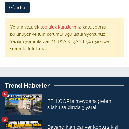
Gönder
Yorum yazarak
topluluk kurallarımızı
kabul etmiş
bulunuyor ve tüm sorumluluğu üstleniyorsunuz.
Yazılan yorumlardan MEDYA KEŞAN hiçbir şekilde
sorumlu tutulamaz.
Trend Haberler
1
BELKOOP’ta meydana gelen
silahlı saldırıda 3 yaralı
2
Dayandıkları bariyer koptu 2 kişi