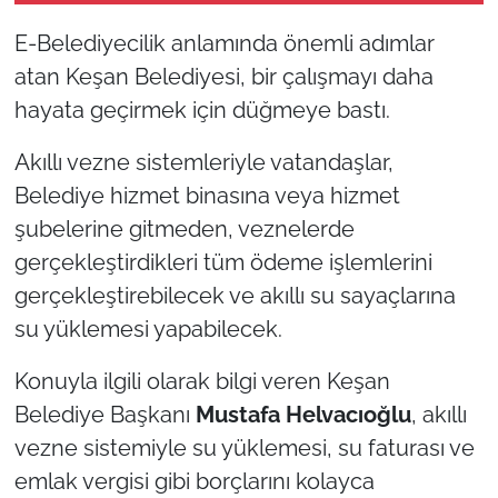
E-Belediyecilik anlamında önemli adımlar
TÜRKİYE
atan Keşan Belediyesi, bir çalışmayı daha
hayata geçirmek için düğmeye bastı.
Bölge
Akıllı vezne sistemleriyle vatandaşlar,
Güvenlik
Belediye hizmet binasına veya hizmet
Genel
şubelerine gitmeden, veznelerde
gerçekleştirdikleri tüm ödeme işlemlerini
Politika
gerçekleştirebilecek ve akıllı su sayaçlarına
su yüklemesi yapabilecek.
Flaş Haber
Konuyla ilgili olarak bilgi veren Keşan
Dış Haberler
Belediye Başkanı
Mustafa Helvacıoğlu
, akıllı
vezne sistemiyle su yüklemesi, su faturası ve
Magazin
emlak vergisi gibi borçlarını kolayca