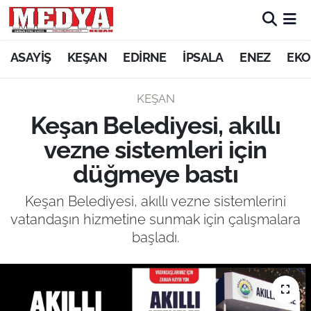
KEŞAN
ASAYİŞ
KEŞAN
EDİRNE
İPSALA
ENEZ
EKO
E-GAZETE
KEŞAN
Keşan Belediyesi, akıllı
ASAYİŞ
vezne sistemleri için
SİYASET
düğmeye bastı
GÜNDEM
Keşan Belediyesi, akıllı vezne sistemlerini
vatandaşın hizmetine sunmak için çalışmalara
EKONOMİ
başladı.
SAĞLIK
EĞİTİM