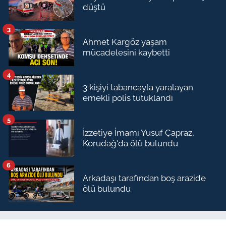
düştü
3
Ahmet Kargöz yaşam
mücadelesini kaybetti
4
3 kişiyi tabancayla yaralayan
emekli polis tutuklandı
5
İzzetiye İmamı Yusuf Çapraz,
Korudağ'da ölü bulundu
6
Arkadaşı tarafından boş arazide
ölü bulundu