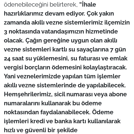
İş Dünyası
ödenebileceğini belirterek,
“İhale
hazırlıklarımız devam ediyor. Çok yakın
Bilim Teknoloji
zamanda akıllı vezne sistemlerimiz ilçemizin
3 noktasında vatandaşımızın hizmetinde
English News
olacak. Çağın gereğine uygun olan akıllı
Canlı Maç
vezne sistemleri kartlı su sayaçlarına 7 gün
24 saat su yüklemesini, su faturası ve emlak
Finans
vergisi borçların ödemesini kolaylaştıracak.
Yani veznelerimizde yapılan tüm işlemler
Genel-A
akıllı vezne sistemlerinde de yapılabilecek.
Hemşehrilerimiz, sicil numarası veya abone
Gündem-Eğitim
numaralarını kullanarak bu ödeme
noktasından faydalanabilecek. Ödeme
işlemleri kredi ve banka kartı kullanılarak
hızlı ve güvenli bir şekilde