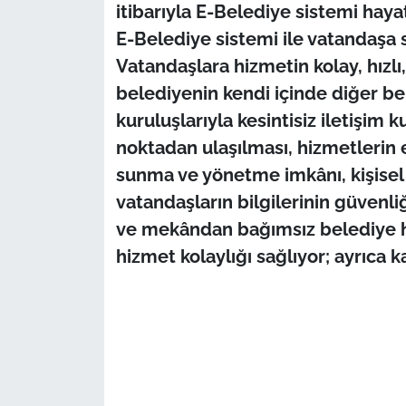
İş Dünyası
itibarıyla E-Belediye sistemi haya
E-Belediye sistemi ile vatandaşa s
Bilim Teknoloji
Vatandaşlara hizmetin kolay, hızlı,
belediyenin kendi içinde diğer b
English News
kuruluşlarıyla kesintisiz iletişim 
Canlı Maç
noktadan ulaşılması, hizmetlerin e
sunma ve yönetme imkânı, kişisel
Finans
vatandaşların bilgilerinin güvenli
ve mekândan bağımsız belediye hi
Genel-A
hizmet kolaylığı sağlıyor; ayrıca 
Gündem-Eğitim