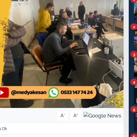
2
3
4
5
-
+
A
A
1 Dk
6