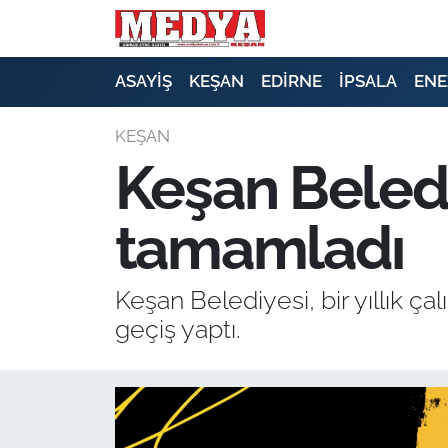
KEŞAN
ASAYİŞ
KEŞAN
EDİRNE
İPSALA
ENE
E-GAZETE
KEŞAN
Keşan Beledi
ASAYİŞ
tamamladı
SİYASET
GÜNDEM
Keşan Belediyesi, bir yıllık ç
geçiş yaptı.
EKONOMİ
SAĞLIK
EĞİTİM