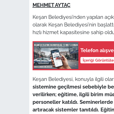
MEHMET AYTAÇ
TÜRKİYE
Keşan Belediyesi’nden yapılan açık
olarak Keşan Belediyesi’nin başlatt
Bölge
hızlı hizmet kapasitesine sahip olduğ
Güvenlik
Telefon alışve
Genel
İçeriği Görüntül
Politika
Flaş Haber
Keşan Belediyesi, konuyla ilgili ola
sistemine geçilmesi sebebiyle bel
Dış Haberler
verilirken; eğitime, ilgili birim 
personeller katıldı. Seminerlerde 
Magazin
artıracak sistemler tanıtıldı. Eğit