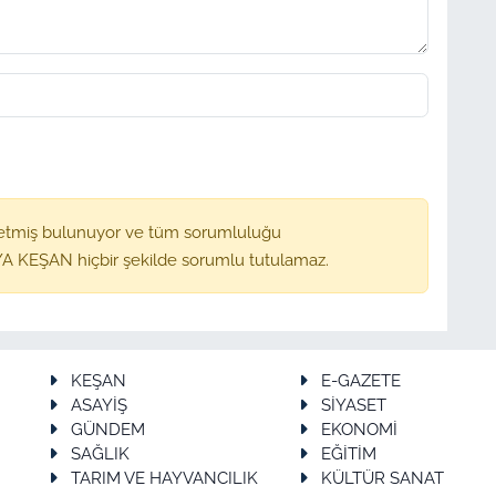
etmiş bulunuyor ve tüm sorumluluğu
A KEŞAN hiçbir şekilde sorumlu tutulamaz.
KEŞAN
E-GAZETE
ASAYİŞ
SİYASET
GÜNDEM
EKONOMİ
SAĞLIK
EĞİTİM
TARIM VE HAYVANCILIK
KÜLTÜR SANAT