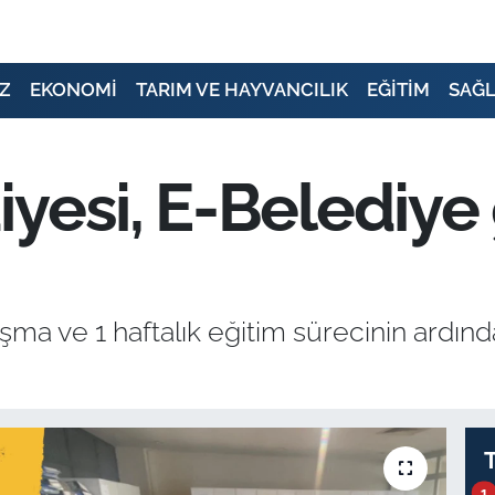
Z
EKONOMİ
TARIM VE HAYVANCILIK
EĞİTİM
SAĞL
yesi, E-Belediye 
alışma ve 1 haftalık eğitim sürecinin ard
1