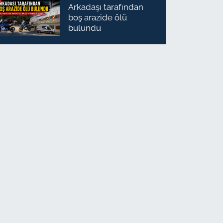
Arkadaşı tarafından
boş arazide ölü
bulundu