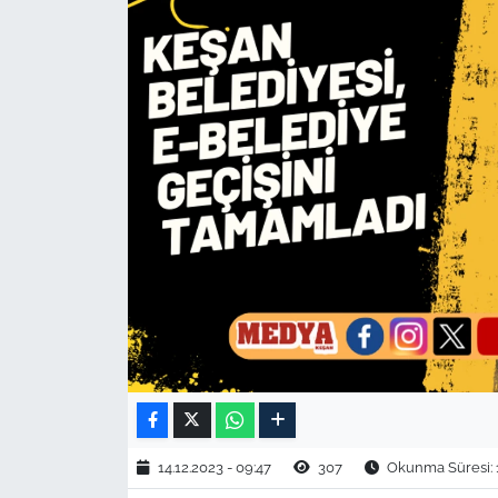
TARIM VE HAYVANCILIK
KÜLTÜR SANAT
RESMİ İLAN
SPOR
YAŞAM
EDİRNE
TEKİRDAĞ
KIRKLARELİ
14.12.2023 - 09:47
307
Okunma Süresi: 
ÇANAKKALE