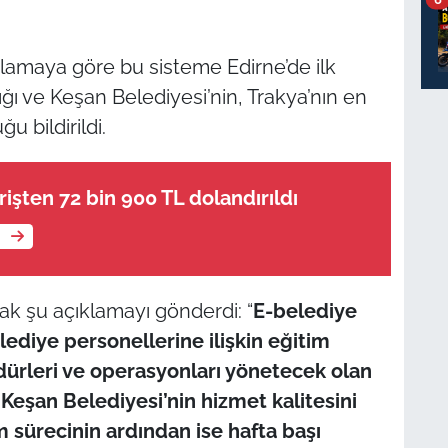
lamaya göre bu sisteme Edirne’de ilk
ığı ve Keşan Belediyesi’nin, Trakya’nın en
u bildirildi.
rişten 72 bin 900 TL dolandırıldı
e
rak şu açıklamayı gönderdi: “
E-belediye
ediye personellerine ilişkin eğitim
müdürleri ve operasyonları yönetecek olan
Keşan Belediyesi’nin hizmet kalitesini
im sürecinin ardından ise hafta başı