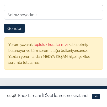
Gönder
Yorum yazarak
topluluk kurallarımızı
kabul etmiş
bulunuyor ve tüm sorumluluğu üstleniyorsunuz.
Yazılan yorumlardan MEDYA KEŞAN hiçbir şekilde
sorumlu tutulamaz.
Trend Haberler
Enez Limanı İl Özel İdaresi’ne kiralandı
00:48
1
Dayandıkları bariyer koptu 2 kişi