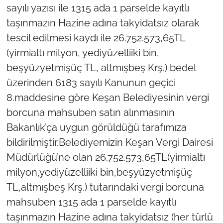
sayılı yazısı ile 1315 ada 1 parselde kayıtlı
taşınmazın Hazine adına takyidatsız olarak
tescil edilmesi kaydı ile 26.752.573,65TL
(yirmialtı milyon, yediyüzelliiki bin,
beşyüzyetmişüç TL, altmışbeş Krş.) bedel
üzerinden 6183 sayılı Kanunun geçici
8.maddesine göre Keşan Belediyesinin vergi
borcuna mahsuben satın alınmasının
Bakanlık’ça uygun görüldüğü tarafımıza
bildirilmiştir.Belediyemizin Keşan Vergi Dairesi
Müdürlüğü’ne olan 26.752.573,65TL(yirmialtı
milyon,yediyüzelliiki bin,beşyüzyetmişüç
TL,altmışbeş Krş.) tutarındaki vergi borcuna
mahsuben 1315 ada 1 parselde kayıtlı
taşınmazın Hazine adına takyidatsız (her türlü