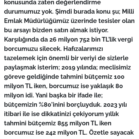
konusunda zaten değerlendirme
durumumuz yok. Şimdi burada konu şu; Milli
Emlak Müdürlüğümüz üzerinde tesisler olan
bu arsayı bizden satın almak istiyor.
Karşılığında da 26 milyon 752 bin TL’lik vergi
borcumuzu silecek. Hafızalarımızı
tazelemek için önemli bir veriyi de sizlerle
paylaşmak isterim; 2019 yılında; meclisimiz
göreve geldiğinde tahmini bütçemiz 100
milyon TL iken, borcumuz ise yaklaşık 80
milyon idi. Yani başka bir ifade ile;
bütçemizin %80’inini borçluyduk. 2023 yılı
itibari ile ise dikkatinizi çekiyorum yıllık
tahmini bütçemiz 855 milyon TL iken
borcumuz ise 242 milyon TL. Özetle sayacak