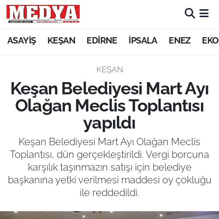
KEŞAN
ASAYİŞ
KEŞAN
EDİRNE
İPSALA
ENEZ
EKO
E-GAZETE
KEŞAN
Keşan Belediyesi Mart Ayı
ASAYİŞ
Olağan Meclis Toplantısı
SİYASET
yapıldı
GÜNDEM
Keşan Belediyesi Mart Ayı Olağan Meclis
Toplantısı, dün gerçekleştirildi. Vergi borcuna
EKONOMİ
karşılık taşınmazın satışı için belediye
başkanına yetki verilmesi maddesi oy çokluğu
SAĞLIK
ile reddedildi.
EĞİTİM