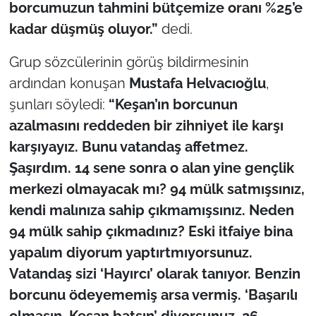
borcumuzun tahmini bütçemize oranı %25’e
kadar düşmüş oluyor.”
dedi.
Grup sözcülerinin görüş bildirmesinin
ardından konuşan
Mustafa Helvacıoğlu
,
şunları söyledi:
“Keşan’ın borcunun
azalmasını reddeden bir zihniyet ile karşı
karşıyayız. Bunu vatandaş affetmez.
Şaşırdım. 14 sene sonra o alan yine gençlik
merkezi olmayacak mı? 94 mülk satmışsınız,
kendi malınıza sahip çıkmamışsınız. Neden
94 mülk sahip çıkmadınız? Eski itfaiye bina
yapalım diyorum yaptırtmıyorsunuz.
Vatandaş sizi ‘Hayırcı’ olarak tanıyor. Benzin
borcunu ödeyememiş arsa vermiş. ‘Başarılı
olmasın, Keşan batsın’ diyorsunuz. 26