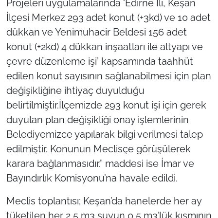
Projeleri uygulamalarında ‘Edirne İli, Keşan
İlçesi Merkez 293 adet konut (+3kd) ve 10 adet
dükkan ve Yenimuhacir Beldesi 156 adet
konut (+2kd) 4 dükkan inşaatları ile altyapı ve
çevre düzenleme işi’ kapsamında taahhüt
edilen konut sayısının sağlanabilmesi için plan
değişikliğine ihtiyaç duyulduğu
belirtilmiştir.İlçemizde 293 konut işi için gerek
duyulan plan değişikliği onay işlemlerinin
Belediyemizce yapılarak bilgi verilmesi talep
edilmiştir. Konunun Meclisçe görüşülerek
karara bağlanmasıdır.” maddesi ise İmar ve
Bayındırlık Komisyonu’na havale edildi.
Meclis toplantısı; Keşan’da hanelerde her ay
tüketilen her 2,5 m3 suyun 0,5 m3’lük kısmının