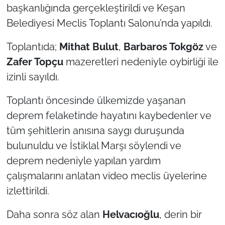
başkanlığında gerçekleştirildi ve Keşan
Belediyesi Meclis Toplantı Salonu’nda yapıldı.
TÜRKİYE
Toplantıda;
Mithat Bulut
,
Barbaros Tokgöz
ve
Bölge
Zafer Topçu
mazeretleri nedeniyle oybirliği ile
Güvenlik
izinli sayıldı.
Toplantı öncesinde ülkemizde yaşanan
Genel
deprem felaketinde hayatını kaybedenler ve
Politika
tüm şehitlerin anısına saygı duruşunda
bulunuldu ve İstiklal Marşı söylendi ve
Flaş Haber
deprem nedeniyle yapılan yardım
çalışmalarını anlatan video meclis üyelerine
Dış Haberler
izlettirildi.
Magazin
Daha sonra söz alan
Helvacıoğlu
, derin bir