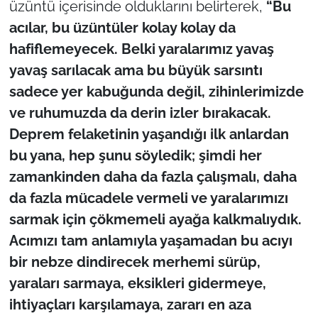
üzüntü içerisinde olduklarını belirterek,
“Bu
İş Dünyası
acılar, bu üzüntüler kolay kolay da
Bilim Teknoloji
hafiflemeyecek. Belki yaralarımız yavaş
yavaş sarılacak ama bu büyük sarsıntı
English News
sadece yer kabuğunda değil, zihinlerimizde
ve ruhumuzda da derin izler bırakacak.
Canlı Maç
Deprem felaketinin yaşandığı ilk anlardan
Finans
bu yana, hep şunu söyledik; şimdi her
zamankinden daha da fazla çalışmalı, daha
Genel-A
da fazla mücadele vermeli ve yaralarımızı
sarmak için çökmemeli ayağa kalkmalıydık.
Gündem-Eğitim
Acımızı tam anlamıyla yaşamadan bu acıyı
bir nebze dindirecek merhemi sürüp,
yaraları sarmaya, eksikleri gidermeye,
ihtiyaçları karşılamaya, zararı en aza