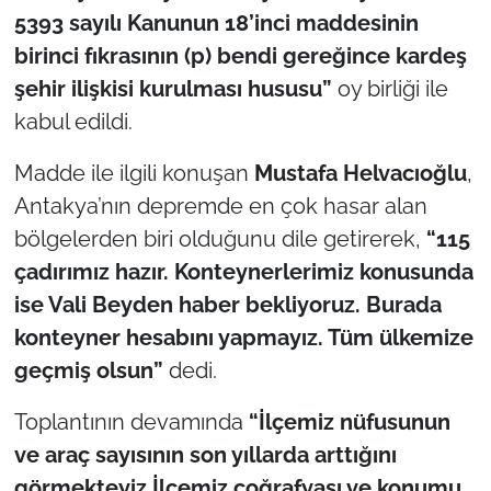
5393 sayılı Kanunun 18’inci maddesinin
birinci fıkrasının (p) bendi gereğince kardeş
şehir ilişkisi kurulması hususu”
oy birliği ile
kabul edildi.
Madde ile ilgili konuşan
Mustafa Helvacıoğlu
,
Antakya’nın depremde en çok hasar alan
bölgelerden biri olduğunu dile getirerek,
“115
çadırımız hazır. Konteynerlerimiz konusunda
ise Vali Beyden haber bekliyoruz. Burada
konteyner hesabını yapmayız. Tüm ülkemize
geçmiş olsun”
dedi.
Toplantının devamında
“İlçemiz nüfusunun
ve araç sayısının son yıllarda arttığını
görmekteyiz.İlçemiz coğrafyası ve konumu