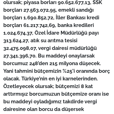
olursak; piyasa borları 90.652.677,13, SSK
borçları 27.563.072,95, emekli sandığı
borçları 1.690.852,72, İller Bankası kredi
borçları 61.217.742,69, banka kredileri
1.024.674,37, Özel İdare Müdürlüğü payı
313.624,27, atık su arıtma tesisi
32.475.098,07, vergi dairesi müdürlüğü
27.341.396,70. Bu maddeyi onaylarsak
borcumuz 248’den 215 milyona düşecek.
Yani tahmini bütçemizin %25’i oranında borç
olacak. Türkiye’nin en iyi karnelerinden.
Özetleyecek olursak; bütçemizi 8 kat
arttırmışız borcumuzun bütçemize oranı ise
bu maddeyi oyladığımız takdirde vergi
dairesine olan borcu da düşersek