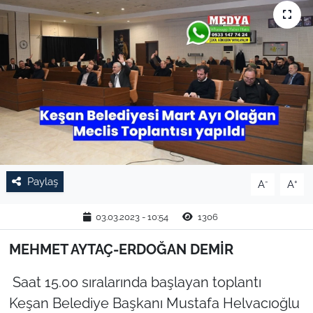
TARIM VE HAYVANCILIK
KÜLTÜR SANAT
RESMİ İLAN
SPOR
YAŞAM
Paylaş
-
+
A
A
EDİRNE
03.03.2023 - 10:54
1306
TEKİRDAĞ
MEHMET AYTAÇ-ERDOĞAN DEMİR
KIRKLARELİ
Saat 15.00 sıralarında başlayan toplantı
Keşan Belediye Başkanı Mustafa Helvacıoğlu
ÇANAKKALE