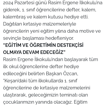
2024 Pazartesi günü Rasim Ergene İlkokulu’na
giderek, 1. sınıf öğrencilerine defter, kalem,
TÜRKİYE
kalemtıraş ve kalem kutusu hediye etti.
Bölge
Dağıtılan kırtasiye malzemeleriyle
öğrencilerin yeni eğitim yılına daha motive ve
Güvenlik
sevinçle başlaması hedefleniyor.
“EĞİTİM VE ÖĞRETİMİN DESTEKÇİSİ
Genel
OLMAYA DEVAM EDECEĞİZ”
Rasim Ergene İlkokulu’ndan başlayarak tüm
Politika
ilk okul öğrencilerine defter hediye
Flaş Haber
edileceğini belirten Başkan Özcan,
“Keşan’daki tüm ilkokullarda 1. sınıf
Dış Haberler
öğrencilerine de kırtasiye malzemelerini
ulaştırarak, geleceğimizin teminatı olan
Magazin
çocuklarımızın yanında olacağız. Eğitim