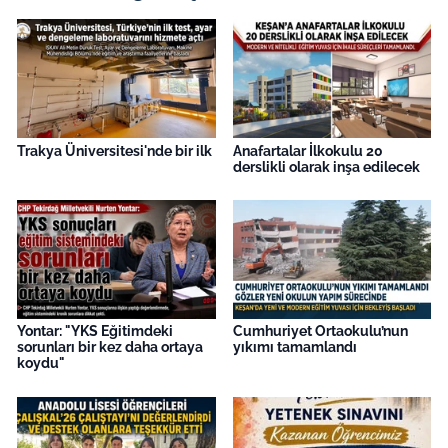
Trakya Üniversitesi'nde bir ilk
Anafartalar İlkokulu 20
derslikli olarak inşa edilecek
Yontar: "YKS Eğitimdeki
Cumhuriyet Ortaokulu’nun
sorunları bir kez daha ortaya
yıkımı tamamlandı
koydu"