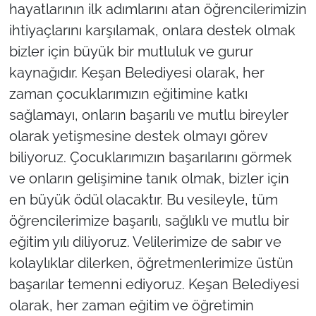
İş Dünyası
hayatlarının ilk adımlarını atan öğrencilerimizin
ihtiyaçlarını karşılamak, onlara destek olmak
Bilim Teknoloji
bizler için büyük bir mutluluk ve gurur
kaynağıdır. Keşan Belediyesi olarak, her
English News
zaman çocuklarımızın eğitimine katkı
Canlı Maç
sağlamayı, onların başarılı ve mutlu bireyler
olarak yetişmesine destek olmayı görev
Finans
biliyoruz. Çocuklarımızın başarılarını görmek
ve onların gelişimine tanık olmak, bizler için
Genel-A
en büyük ödül olacaktır. Bu vesileyle, tüm
öğrencilerimize başarılı, sağlıklı ve mutlu bir
Gündem-Eğitim
eğitim yılı diliyoruz. Velilerimize de sabır ve
kolaylıklar dilerken, öğretmenlerimize üstün
başarılar temenni ediyoruz. Keşan Belediyesi
olarak, her zaman eğitim ve öğretimin