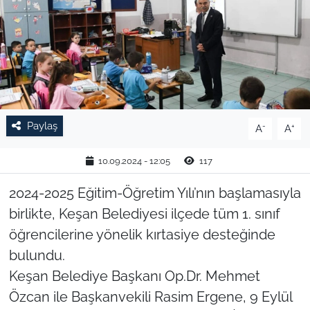
TARIM VE HAYVANCILIK
KÜLTÜR SANAT
RESMİ İLAN
Paylaş
-
+
A
A
SPOR
10.09.2024 - 12:05
117
YAŞAM
2024-2025 Eğitim-Öğretim Yılı’nın başlamasıyla
EDİRNE
birlikte, Keşan Belediyesi ilçede tüm 1. sınıf
öğrencilerine yönelik kırtasiye desteğinde
TEKİRDAĞ
bulundu.
KIRKLARELİ
Keşan Belediye Başkanı Op.Dr. Mehmet
Özcan ile Başkanvekili Rasim Ergene, 9 Eylül
ÇANAKKALE