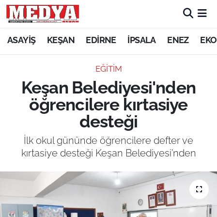
KEŞAN
ASAYİŞ
KEŞAN
EDİRNE
İPSALA
ENEZ
EKO
E-GAZETE
EĞİTİM
Keşan Belediyesi'nden
ASAYİŞ
öğrencilere kırtasiye
SİYASET
desteği
GÜNDEM
İlk okul gününde öğrencilere defter ve
kırtasiye desteği Keşan Belediyesi’nden
EKONOMİ
SAĞLIK
EĞİTİM