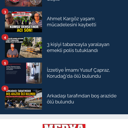
3
Ahmet Kargöz yaşam
mücadelesini kaybetti
4
3 kişiyi tabancayla yaralayan
emekli polis tutuklandı
5
İzzetiye İmamı Yusuf Çapraz,
Korudağ'da ölü bulundu
6
Arkadaşı tarafından boş arazide
ölü bulundu