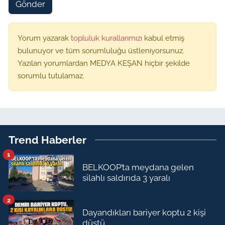
Gönder
Yorum yazarak
topluluk kurallarımızı
kabul etmiş
bulunuyor ve tüm sorumluluğu üstleniyorsunuz.
Yazılan yorumlardan MEDYA KEŞAN hiçbir şekilde
sorumlu tutulamaz.
Trend Haberler
1
BELKOOP’ta meydana gelen
silahlı saldırıda 3 yaralı
2
Dayandıkları bariyer koptu 2 kişi
düştü