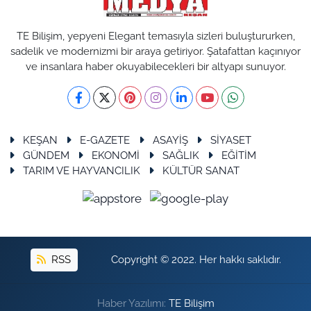
TE Bilişim, yepyeni Elegant temasıyla sizleri buluştururken,
sadelik ve modernizmi bir araya getiriyor. Şatafattan kaçınıyor
ve insanlara haber okuyabilecekleri bir altyapı sunuyor.
KEŞAN
E-GAZETE
ASAYİŞ
SİYASET
GÜNDEM
EKONOMİ
SAĞLIK
EĞİTİM
TARIM VE HAYVANCILIK
KÜLTÜR SANAT
RSS
Copyright © 2022. Her hakkı saklıdır.
Haber Yazılımı:
TE Bilişim