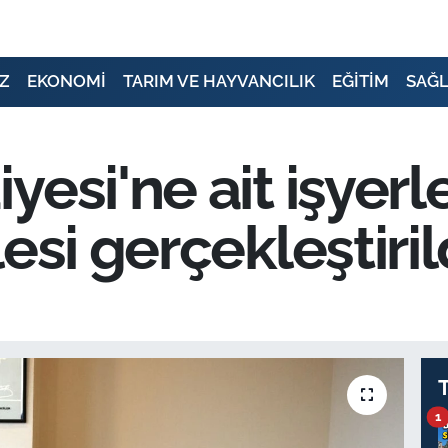
Z
EKONOMİ
TARIM VE HAYVANCILIK
EĞİTİM
SAĞL
esi'ne ait işyerle
esi gerçekleştiril
1