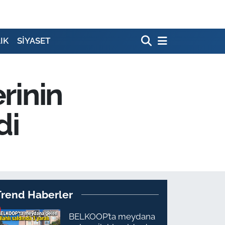
IK
SİYASET
rinin
di
Trend Haberler
BELKOOP’ta meydana