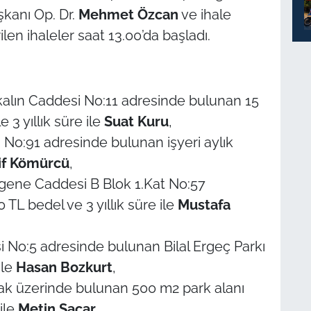
şkanı Op. Dr.
Mehmet Özcan
ve ihale
en ihaleler saat 13.00’da başladı.
kalın Caddesi No:11 adresinde bulunan 15
 3 yıllık süre ile
Suat Kuru
,
ı No:91 adresinde bulunan işyeri aylık
if Kömürcü
,
rgene Caddesi B Blok 1.Kat No:57
 TL bedel ve 3 yıllık süre ile
Mustafa
 No:5 adresinde bulunan Bilal Ergeç Parkı
ile
Hasan Bozkurt
,
ak üzerinde bulunan 500 m2 park alanı
 ile
Metin Saçar,