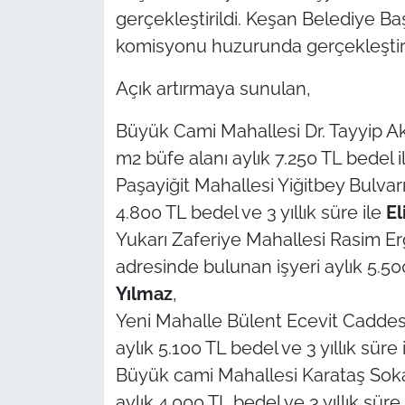
gerçekleştirildi. Keşan Belediye Ba
TÜRKİYE
komisyonu huzurunda gerçekleştiril
Açık artırmaya sunulan,
Bölge
Büyük Cami Mahallesi Dr. Tayyip A
Güvenlik
m2 büfe alanı aylık 7.250 TL bedel ile
Genel
Paşayiğit Mahallesi Yiğitbey Bulvar
4.800 TL bedel ve 3 yıllık süre ile
El
Politika
Yukarı Zaferiye Mahallesi Rasim E
adresinde bulunan işyeri aylık 5.500
Flaş Haber
Yılmaz
,
Yeni Mahalle Bülent Ecevit Caddesi
Dış Haberler
aylık 5.100 TL bedel ve 3 yıllık süre 
Magazin
Büyük cami Mahallesi Karataş Sok
aylık 4.000 TL bedel ve 3 yıllık süre