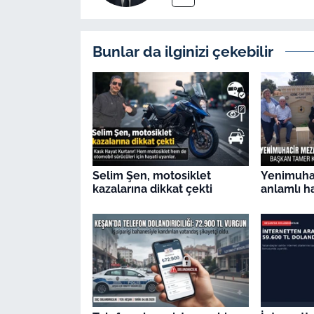
Bunlar da ilginizi çekebilir
Selim Şen, motosiklet
Yenimuhac
kazalarına dikkat çekti
anlamlı h