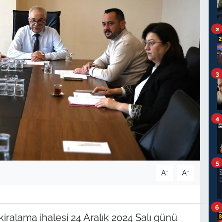
2
3
4
5
-
+
A
A
6
 kiralama ihalesi 24 Aralık 2024 Salı günü