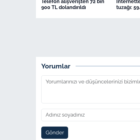
Telefon alışverişten 72 bin
İnternett
900 TL dolandırıldı
tuzağı: 59
Yorumlar
Gönder