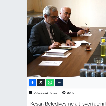
TARIM VE HAYVANCILIK
KÜLTÜR SANAT
RESMİ İLAN
SPOR
YAŞAM
EDİRNE
TEKİRDAĞ
KIRKLARELİ
25.12.2024 - 13:42
2051
Keşan Belediyesi’ne ait işyeri alanı
ÇANAKKALE