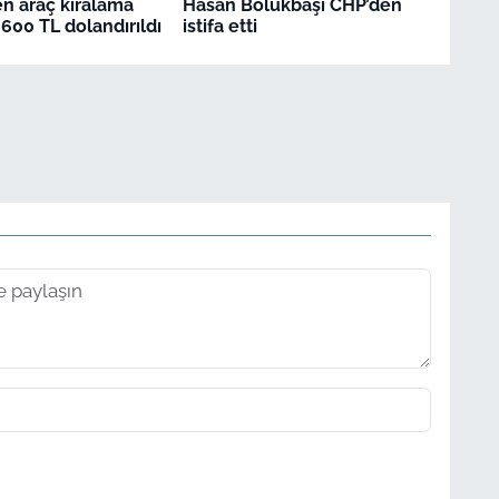
en araç kiralama
Hasan Bölükbaşı CHP’den
.600 TL dolandırıldı
istifa etti