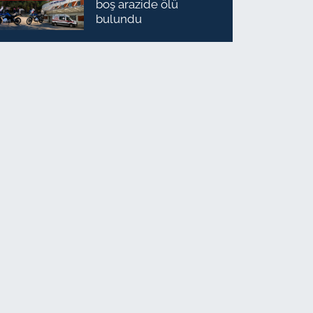
boş arazide ölü
bulundu