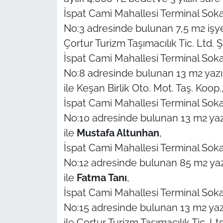
İş Dünyası
İspat Cami Mahallesi Terminal Soka
No:3 adresinde bulunan 7,5 m2 işyeri
Bilim Teknoloji
Çortur Turizm Taşımacılık Tic. Ltd. Şt
English News
İspat Cami Mahallesi Terminal Soka
No:8 adresinde bulunan 13 m2 yazıha
Canlı Maç
ile Keşan Birlik Oto. Mot. Taş. Koop.
İspat Cami Mahallesi Terminal Soka
Finans
No:10 adresinde bulunan 13 m2 yazıh
Genel-A
ile
Mustafa Altunhan
,
İspat Cami Mahallesi Terminal Soka
Gündem-Eğitim
No:12 adresinde bulunan 85 m2 yazıh
ile
Fatma Tanı
,
İspat Cami Mahallesi Terminal Soka
No:15 adresinde bulunan 13 m2 yazıh
ile Çortur Turizm Taşımacılık Tic. Ltd.