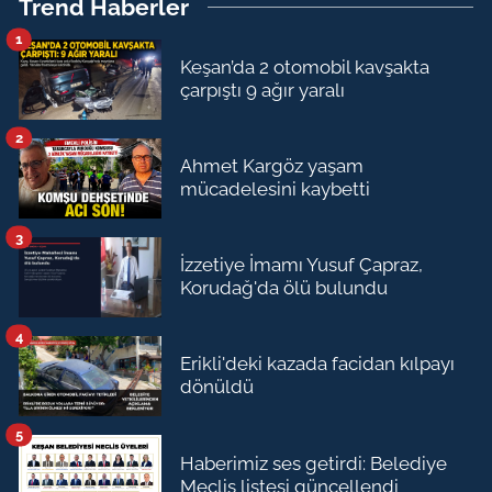
Trend Haberler
1
Keşan’da 2 otomobil kavşakta
çarpıştı 9 ağır yaralı
2
Ahmet Kargöz yaşam
mücadelesini kaybetti
3
İzzetiye İmamı Yusuf Çapraz,
Korudağ'da ölü bulundu
4
Erikli'deki kazada facidan kılpayı
dönüldü
5
Haberimiz ses getirdi: Belediye
Meclis listesi güncellendi