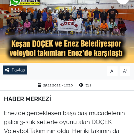
TARIM VE HAYVANCILIK
KÜLTÜR SANAT
RESMİ İLAN
SPOR
Paylaş
-
+
A
A
YAŞAM
25.11.2022 - 10:10
741
EDİRNE
HABER MERKEZİ
TEKİRDAĞ
Enez’de gerçekleşen başa baş mücadelenin
KIRKLARELİ
galibi 3-2’lik setlerle oyunu alan DOÇEK
Voleybol Takımı’nın oldu. Her iki takımın da
ÇANAKKALE