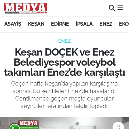
KEŞAN
ASAYİŞ
KEŞAN
EDİRNE
İPSALA
ENEZ
EKO
E-GAZETE
ENEZ
Keşan DOÇEK ve Enez
ASAYİŞ
Belediyespor voleybol
SİYASET
takımları Enez’de karşılaştı
GÜNDEM
Geçen hafta Keşan’da yapılan karşılaşma
sonrası bu kez fileler Enez’de havalandı.
EKONOMİ
Centilmence geçen maçta oyuncular
seyirciler tarafından takdir topladı.
SAĞLIK
EĞİTİM