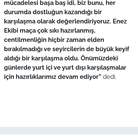
mücadelesi başa baş idi, biz bunu, her
İş Dünyası
durumda dostluğun kazandığı bir
Bilim Teknoloji
karşılaşma olarak değerlendiriyoruz. Enez
Ekibi maça çok sıkı hazırlanmış,
English News
centilmenliğin hiçbir zaman elden
bırakılmadığı ve seyircilerin de büyük keyif
Canlı Maç
aldığı bir karşılaşma oldu. Önümüzdeki
Finans
günlerde yurt içi ve yurt dışı karşılaşmalar
için hazırlıklarımız devam ediyor”
dedi.
Genel-A
Gündem-Eğitim