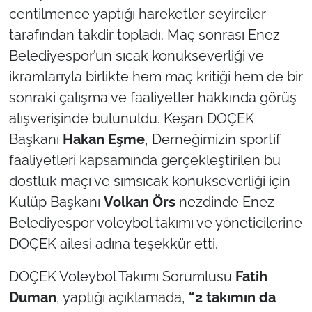
centilmence yaptığı hareketler seyirciler
TÜRKİYE
tarafından takdir topladı. Maç sonrası Enez
Belediyespor’un sıcak konukseverliği ve
Bölge
ikramlarıyla birlikte hem maç kritiği hem de bir
sonraki çalışma ve faaliyetler hakkında görüş
Güvenlik
alışverişinde bulunuldu. Keşan DOÇEK
Başkanı
Hakan Eşme
, Derneğimizin sportif
Genel
faaliyetleri kapsamında gerçekleştirilen bu
Politika
dostluk maçı ve sımsıcak konukseverliği için
Kulüp Başkanı
Volkan Örs
nezdinde Enez
Flaş Haber
Belediyespor voleybol takımı ve yöneticilerine
DOÇEK ailesi adına teşekkür etti.
Dış Haberler
DOÇEK Voleybol Takımı Sorumlusu
Fatih
Magazin
Duman
, yaptığı açıklamada,
“2 takımın da