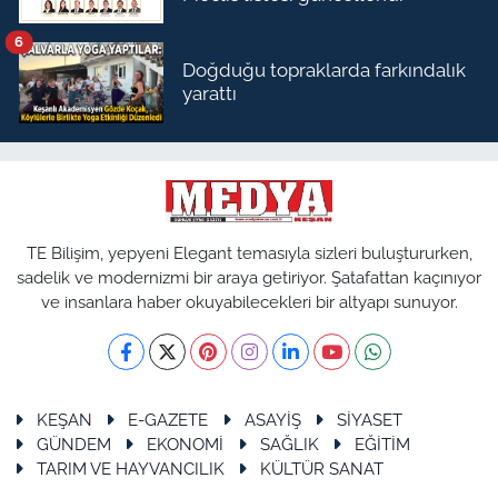
6
Doğduğu topraklarda farkındalık
yarattı
TE Bilişim, yepyeni Elegant temasıyla sizleri buluştururken,
sadelik ve modernizmi bir araya getiriyor. Şatafattan kaçınıyor
ve insanlara haber okuyabilecekleri bir altyapı sunuyor.
KEŞAN
E-GAZETE
ASAYİŞ
SİYASET
GÜNDEM
EKONOMİ
SAĞLIK
EĞİTİM
TARIM VE HAYVANCILIK
KÜLTÜR SANAT