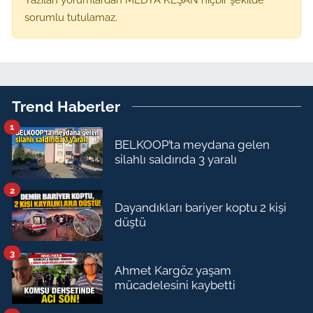
sorumlu tutulamaz.
Trend Haberler
1
BELKOOP’ta meydana gelen
silahlı saldırıda 3 yaralı
2
Dayandıkları bariyer koptu 2 kişi
düştü
3
Ahmet Kargöz yaşam
mücadelesini kaybetti