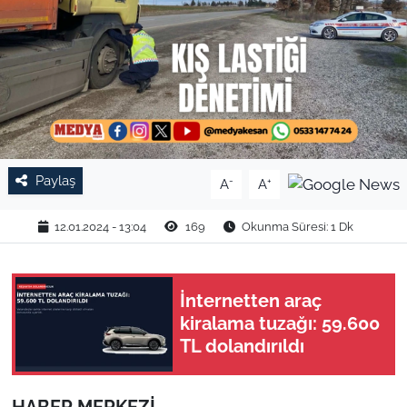
TARIM VE HAYVANCILIK
KÜLTÜR SANAT
RESMİ İLAN
SPOR
Paylaş
-
+
A
A
YAŞAM
12.01.2024 - 13:04
169
Okunma Süresi: 1 Dk
EDİRNE
İnternetten araç
TEKİRDAĞ
kiralama tuzağı: 59.600
TL dolandırıldı
KIRKLARELİ
ÇANAKKALE
HABER MERKEZİ