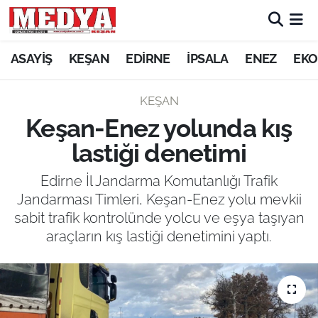
KEŞAN
ASAYİŞ
KEŞAN
EDİRNE
İPSALA
ENEZ
EKO
E-GAZETE
KEŞAN
Keşan-Enez yolunda kış
ASAYİŞ
lastiği denetimi
SİYASET
Edirne İl Jandarma Komutanlığı Trafik
Jandarması Timleri, Keşan-Enez yolu mevkii
GÜNDEM
sabit trafik kontrolünde yolcu ve eşya taşıyan
araçların kış lastiği denetimini yaptı.
EKONOMİ
SAĞLIK
EĞİTİM