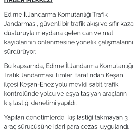
Edirne İl Jandarma Komutanlığı Trafik
TÜRKİYE
Jandarması, güvenli bir trafik akışı ve sıfır kaza
Bölge
düsturuyla meydana gelen can ve mal
kayıplarının önlenmesine yönelik çalışmalarını
Güvenlik
sürdürüyor.
Genel
Bu kapsamda, Edirne İl Jandarma Komutanlığı
Trafik Jandarması Timleri tarafından Keşan
Politika
ilçesi Keşan-Enez yolu mevkii sabit trafik
kontrolünde yolcu ve eşya taşıyan araçların
Flaş Haber
kış lastiği denetimi yapıldı.
Dış Haberler
Yapılan denetimlerde, kış lastiği takmayan 3
Magazin
araç sürücüsüne idari para cezası uygulandı.