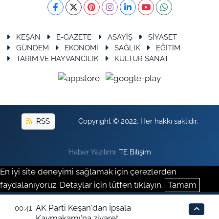
KEŞAN
E-GAZETE
ASAYİŞ
SİYASET
GÜNDEM
EKONOMİ
SAĞLIK
EĞİTİM
TARIM VE HAYVANCILIK
KÜLTÜR SANAT
RSS
Copyright © 2022. Her hakkı saklıdır.
Haber Yazılımı:
TE Bilişim
En iyi site deneyimi sağlamak için çerezlerden
faydalanıyoruz. Detaylar için lütfen tıklayın.
Tamam
AK Parti Keşan'dan İpsala
00:41
Kaymakamı'na ziyaret