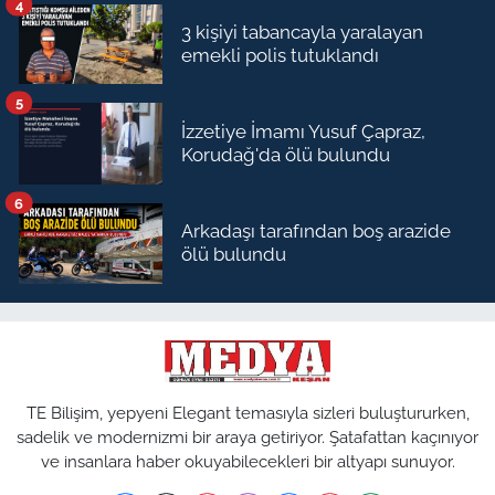
4
3 kişiyi tabancayla yaralayan
emekli polis tutuklandı
5
İzzetiye İmamı Yusuf Çapraz,
Korudağ'da ölü bulundu
6
Arkadaşı tarafından boş arazide
ölü bulundu
TE Bilişim, yepyeni Elegant temasıyla sizleri buluştururken,
sadelik ve modernizmi bir araya getiriyor. Şatafattan kaçınıyor
ve insanlara haber okuyabilecekleri bir altyapı sunuyor.