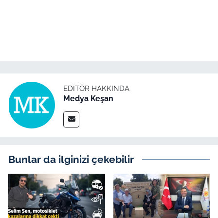
İş Dünyası
Bilim Teknoloji
English News
Canlı Maç
EDITÖR HAKKINDA
Medya Keşan
Finans
Genel-A
Gündem-Eğitim
Bunlar da ilginizi çekebilir