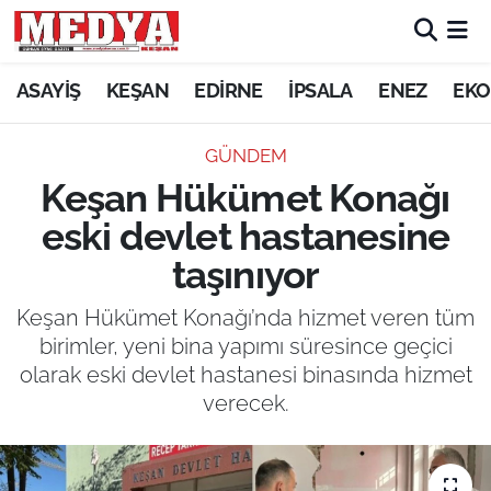
KEŞAN
ASAYİŞ
KEŞAN
EDİRNE
İPSALA
ENEZ
EKO
E-GAZETE
GÜNDEM
Keşan Hükümet Konağı
ASAYİŞ
eski devlet hastanesine
SİYASET
taşınıyor
GÜNDEM
Keşan Hükümet Konağı’nda hizmet veren tüm
birimler, yeni bina yapımı süresince geçici
EKONOMİ
olarak eski devlet hastanesi binasında hizmet
verecek.
SAĞLIK
EĞİTİM