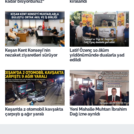
kadar biliyordunuz”
kiralandı
Keşan Kent Konseyi'nin
Latif Özenç 10.ölüm
nezaket ziyaretleri sürüyor
yıldönümünde dualarla yad
edildi
Keşan’da 2 otomobil kavşakta
Yeni Mahalle Muhtarı İbrahim
çarpıştı 9 ağır yaralı
Dağ izne ayrıldı