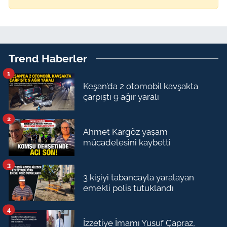
Trend Haberler
1
Keşan’da 2 otomobil kavşakta
çarpıştı 9 ağır yaralı
2
Ahmet Kargöz yaşam
mücadelesini kaybetti
3
3 kişiyi tabancayla yaralayan
emekli polis tutuklandı
4
İzzetiye İmamı Yusuf Çapraz,