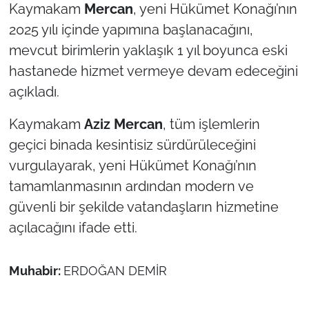
İş Dünyası
Kaymakam
Mercan
, yeni Hükümet Konağı’nın
2025 yılı içinde yapımına başlanacağını,
Bilim Teknoloji
mevcut birimlerin yaklaşık 1 yıl boyunca eski
hastanede hizmet vermeye devam edeceğini
English News
açıkladı.
Canlı Maç
Kaymakam
Aziz Mercan
, tüm işlemlerin
geçici binada kesintisiz sürdürüleceğini
Finans
vurgulayarak, yeni Hükümet Konağı’nın
Genel-A
tamamlanmasının ardından modern ve
güvenli bir şekilde vatandaşların hizmetine
Gündem-Eğitim
açılacağını ifade etti.
Muhabir:
ERDOĞAN DEMİR