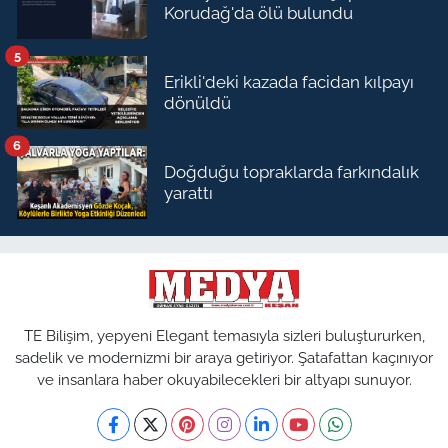
Korudağ'da ölü bulundu
5
Erikli'deki kazada facidan kılpayı
dönüldü
6
Doğduğu topraklarda farkındalık
yarattı
TE Bilişim, yepyeni Elegant temasıyla sizleri buluştururken,
sadelik ve modernizmi bir araya getiriyor. Şatafattan kaçınıyor
ve insanlara haber okuyabilecekleri bir altyapı sunuyor.