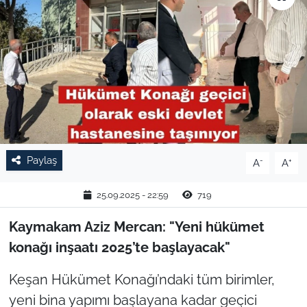
TARIM VE HAYVANCILIK
KÜLTÜR SANAT
RESMİ İLAN
SPOR
Paylaş
-
+
A
A
YAŞAM
25.09.2025 - 22:59
719
EDİRNE
Kaymakam Aziz Mercan: "Yeni hükümet
TEKİRDAĞ
konağı inşaatı 2025’te başlayacak"
KIRKLARELİ
Keşan Hükümet Konağı’ndaki tüm birimler,
yeni bina yapımı başlayana kadar geçici
ÇANAKKALE