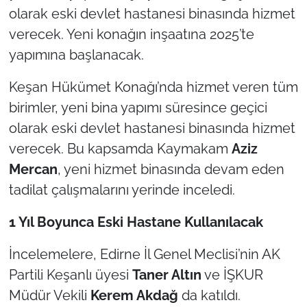
olarak eski devlet hastanesi binasında hizmet
TÜRKİYE
verecek. Yeni konağın inşaatına 2025’te
yapımına başlanacak.
Bölge
Keşan Hükümet Konağı’nda hizmet veren tüm
Güvenlik
birimler, yeni bina yapımı süresince geçici
olarak eski devlet hastanesi binasında hizmet
Genel
verecek. Bu kapsamda Kaymakam
Aziz
Mercan
, yeni hizmet binasında devam eden
Politika
tadilat çalışmalarını yerinde inceledi.
Flaş Haber
1 Yıl Boyunca Eski Hastane Kullanılacak
Dış Haberler
İncelemelere, Edirne İl Genel Meclisi’nin AK
Partili Keşanlı üyesi
Taner Altın
ve İŞKUR
Magazin
Müdür Vekili
Kerem Akdağ
da katıldı.