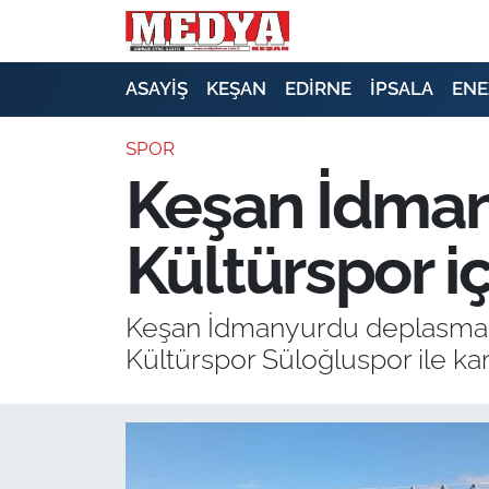
KEŞAN
ASAYİŞ
KEŞAN
EDİRNE
İPSALA
ENE
E-GAZETE
SPOR
Keşan İdma
ASAYİŞ
Kültürspor i
SİYASET
GÜNDEM
Keşan İdmanyurdu deplasmanda
Kültürspor Süloğluspor ile kar
EKONOMİ
SAĞLIK
EĞİTİM