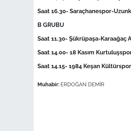
İş Dünyası
Saat 16.30- Saraçhanespor-Uzun
Bilim Teknoloji
B GRUBU
English News
Saat 11.30- Şükrüpaşa-Karaağaç 
Canlı Maç
Saat 14.00- 18 Kasım Kurtuluşspo
Finans
Saat 14.15- 1984 Keşan Kültürspo
Genel-A
Muhabir:
ERDOĞAN DEMİR
Gündem-Eğitim