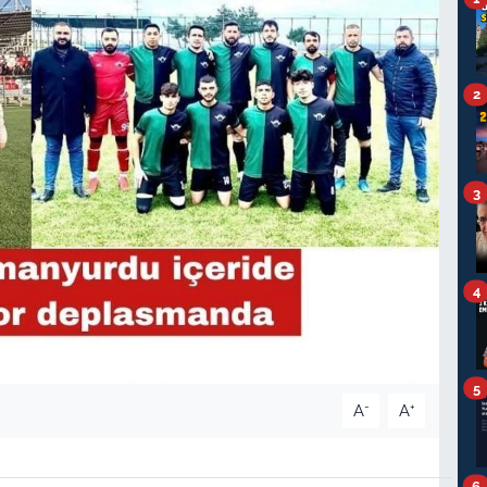
2
3
4
5
-
+
A
A
6