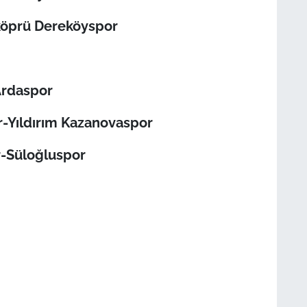
köprü Dereköyspor
Ardaspor
r-Yıldırım Kazanovaspor
r-Süloğluspor