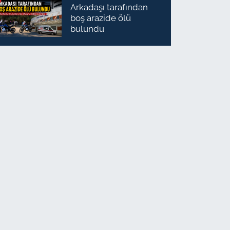
Arkadaşı tarafından
boş arazide ölü
bulundu