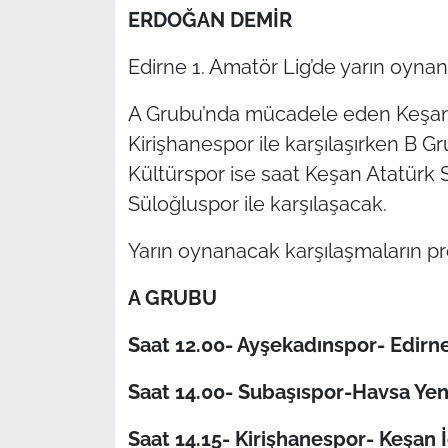
ERDOĞAN DEMİR
TÜRKİYE
Edirne 1. Amatör Lig’de yarın oyn
Bölge
A Grubu’nda mücadele eden Keşan
Kirişhanespor ile karşılaşırken B 
Güvenlik
Kültürspor ise saat Keşan Atatürk 
Genel
Süloğluspor ile karşılaşacak.
Yarın oynanacak karşılaşmaların pr
Politika
A GRUBU
Flaş Haber
Saat 12.00- Ayşekadınspor- Edirn
Dış Haberler
Saat 14.00- Subaşıspor-Havsa Ye
Magazin
Saat 14.15- Kirişhanespor- Keşan