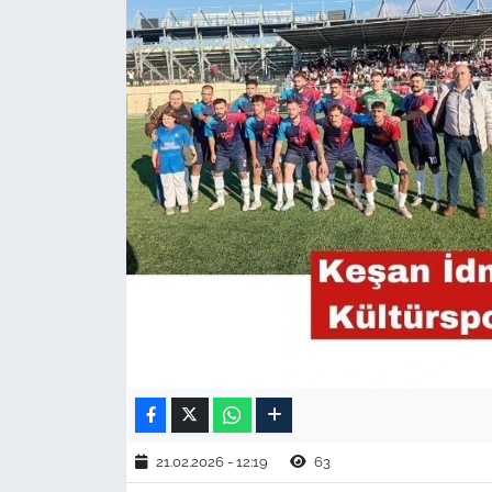
TARIM VE HAYVANCILIK
KÜLTÜR SANAT
RESMİ İLAN
SPOR
YAŞAM
EDİRNE
TEKİRDAĞ
KIRKLARELİ
21.02.2026 - 12:19
63
ÇANAKKALE