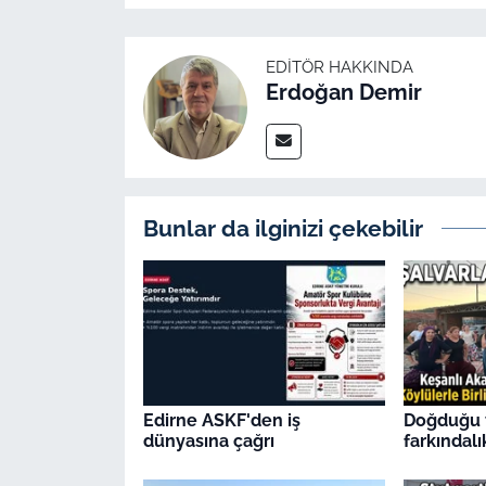
EDITÖR HAKKINDA
Erdoğan Demir
Bunlar da ilginizi çekebilir
Edirne ASKF'den iş
Doğduğu 
dünyasına çağrı
farkındalı