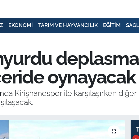
Z
EKONOMİ
TARIM VE HAYVANCILIK
EĞİTİM
SAĞL
nyurdu deplasm
çeride oynayacak
 Kirişhanespor ile karşılaşırken diğer
şılaşacak.
1