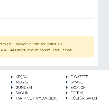
etmiş bulunuyor ve tüm sorumluluğu
A KEŞAN hiçbir şekilde sorumlu tutulamaz.
KEŞAN
E-GAZETE
ASAYİŞ
SİYASET
GÜNDEM
EKONOMİ
SAĞLIK
EĞİTİM
TARIM VE HAYVANCILIK
KÜLTÜR SANAT