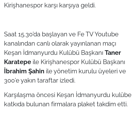
İş Dünyası
Kirişhanespor karşı karşıya geldi.
Bilim Teknoloji
Saat 15.30’da başlayan ve Fe TV Youtube
English News
kanalından canlı olarak yayınlanan maçı
Canlı Maç
Keşan İdmanyurdu Kulübü Başkanı
Taner
Karatepe
ile Kirişhanespor Kulübü Başkanı
Finans
İbrahim Şahin
ile yönetim kurulu üyeleri ve
300’e yakın taraftar izledi.
Genel-A
Karşılaşma öncesi Keşan İdmanyurdu kulübe
Gündem-Eğitim
katkıda bulunan firmalara plaket takdim etti.