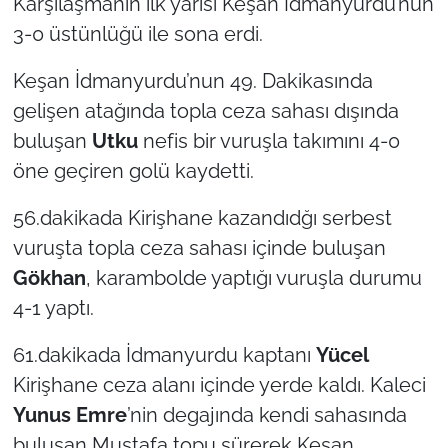
Karşılaşmanın ilk yarısı Keşan İdmanyurdu’nun
3-0 üstünlüğü ile sona erdi.
Keşan İdmanyurdu’nun 49. Dakikasında
gelişen atağında topla ceza sahası dışında
buluşan
Utku
nefis bir vuruşla takımını 4-0
öne geçiren golü kaydetti.
56.dakikada Kirişhane kazandıdğı serbest
vuruşta topla ceza sahası içinde buluşan
Gökhan
, karambolde yaptığı vuruşla durumu
4-1 yaptı.
61.dakikada İdmanyurdu kaptanı
Yücel
Kirişhane ceza alanı içinde yerde kaldı. Kaleci
Yunus Emre
’nin degajında kendi sahasında
buluşan Mustafa topu sürerek Keşan