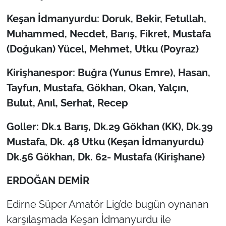
Keşan İdmanyurdu: Doruk, Bekir, Fetullah,
TÜRKİYE
Muhammed, Necdet, Barış, Fikret, Mustafa
(Doğukan) Yücel, Mehmet, Utku (Poyraz)
Bölge
Kirişhanespor: Buğra (Yunus Emre), Hasan,
Güvenlik
Tayfun, Mustafa, Gökhan, Okan, Yalçın,
Genel
Bulut, Anıl, Serhat, Recep
Goller: Dk.1 Barış, Dk.29 Gökhan (KK), Dk.39
Politika
Mustafa, Dk. 48 Utku (Keşan İdmanyurdu)
Flaş Haber
Dk.56 Gökhan, Dk. 62- Mustafa (Kirişhane)
Dış Haberler
ERDOĞAN DEMİR
Edirne Süper Amatör Lig’de bugün oynanan
Magazin
karşılaşmada Keşan İdmanyurdu ile