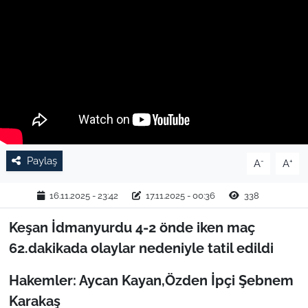
TARIM VE HAYVANCILIK
KÜLTÜR SANAT
RESMİ İLAN
SPOR
Paylaş
-
+
A
A
YAŞAM
16.11.2025 - 23:42
17.11.2025 - 00:36
338
EDİRNE
Keşan İdmanyurdu 4-2 önde iken maç
TEKİRDAĞ
62.dakikada olaylar nedeniyle tatil edildi
KIRKLARELİ
Hakemler: Aycan Kayan,Özden İpçi Şebnem
Karakaş
ÇANAKKALE