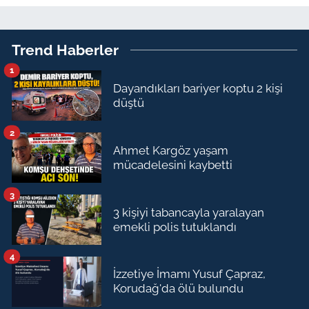
Trend Haberler
1
Dayandıkları bariyer koptu 2 kişi
düştü
2
Ahmet Kargöz yaşam
mücadelesini kaybetti
3
3 kişiyi tabancayla yaralayan
emekli polis tutuklandı
4
İzzetiye İmamı Yusuf Çapraz,
Korudağ'da ölü bulundu