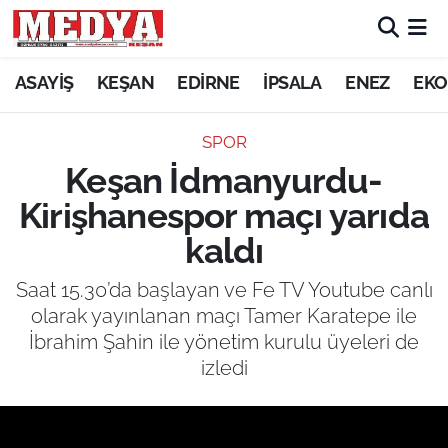
KEŞAN
ASAYİŞ
KEŞAN
EDİRNE
İPSALA
ENEZ
EKO
E-GAZETE
SPOR
Keşan İdmanyurdu-
ASAYİŞ
Kirişhanespor maçı yarıda
SİYASET
kaldı
GÜNDEM
Saat 15.30’da başlayan ve Fe TV Youtube canlı
olarak yayınlanan maçı Tamer Karatepe ile
EKONOMİ
İbrahim Şahin ile yönetim kurulu üyeleri de
izledi
SAĞLIK
EĞİTİM