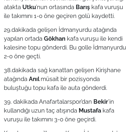
atakta
Utku
’nun ortasında
Barış
kafa vuruşu
ile takımını 1-0 öne geçiren golü kaydetti.
29.dakikada gelişen İdmanyurdu atağında
yapılan ortada
Gökhan
kafa vuruşu ile kendi
kalesine topu gönderdi. Bu golle İdmanyurdu
2-0 öne geçti.
38.dakikada sağ kanattan gelişen Kirişhane
atağında
Anıl
müsait bir pozisyonda
buluştuğu topu kafa ile auta gönderdi.
39. dakikada Anafartalarspor’dan
Bekir
’in
kullandığı uzun taç atışında
Mustafa
kafa
vuruşu ile takımını 3-0 öne geçirdi.