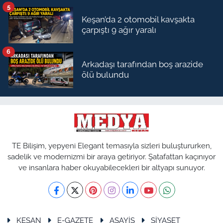
5
Keşan’da 2 otomobil kavşakta
çarpıştı 9 ağır yaralı
6
Arkadaşı tarafından boş arazide
ölü bulundu
TE Bilişim, yepyeni Elegant temasıyla sizleri buluştururken,
sadelik ve modernizmi bir araya getiriyor. Şatafattan kaçınıyor
ve insanlara haber okuyabilecekleri bir altyapı sunuyor.
KEŞAN
E-GAZETE
ASAYİŞ
SİYASET