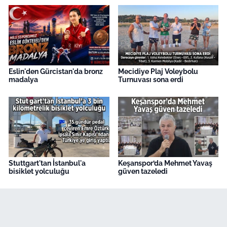
Eslin'den Gürcistan'da bronz
Mecidiye Plaj Voleybolu
madalya
Turnuvası sona erdi
Stuttgart'tan İstanbul'a
Keşanspor’da Mehmet Yavaş
bisiklet yolculuğu
güven tazeledi