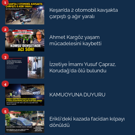
1
Keşan’da 2 otomobil kavşakta
çarpıştı 9 ağır yaralı
2
Ahmet Kargöz yaşam
mücadelesini kaybetti
3
İzzetiye İmamı Yusuf Çapraz,
Korudağ'da ölü bulundu
4
KAMUOYUNA DUYURU
5
Erikli'deki kazada facidan kılpayı
dönüldü