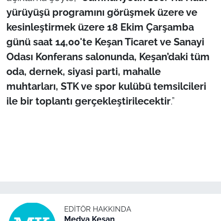
yürüyüşü programını görüşmek üzere ve
TÜRKİYE
kesinleştirmek üzere 18 Ekim Çarşamba
günü saat 14,00'te Keşan Ticaret ve Sanayi
Bölge
Odası Konferans salonunda, Keşan’daki tüm
oda, dernek, siyasi parti, mahalle
Güvenlik
muhtarları, STK ve spor kulübü temsilcileri
Genel
ile bir toplantı gerçekleştirilecektir
.”
Politika
Flaş Haber
Dış Haberler
Magazin
EDITÖR HAKKINDA
Medya Keşan