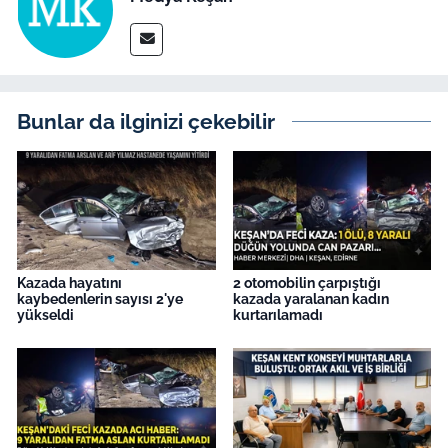
İş Dünyası
Bilim Teknoloji
English News
Bunlar da ilginizi çekebilir
Canlı Maç
Finans
Genel-A
Kazada hayatını
2 otomobilin çarpıştığı
kaybedenlerin sayısı 2'ye
kazada yaralanan kadın
Gündem-Eğitim
yükseldi
kurtarılamadı