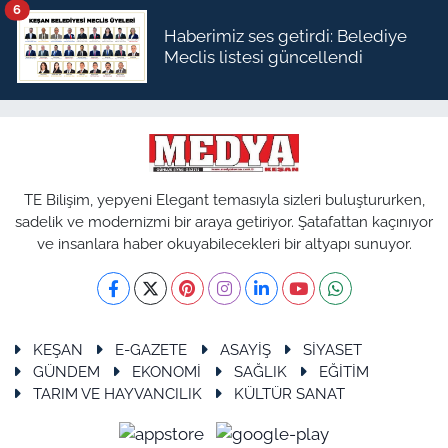
6
Haberimiz ses getirdi: Belediye
Meclis listesi güncellendi
TE Bilişim, yepyeni Elegant temasıyla sizleri buluştururken,
sadelik ve modernizmi bir araya getiriyor. Şatafattan kaçınıyor
ve insanlara haber okuyabilecekleri bir altyapı sunuyor.
KEŞAN
E-GAZETE
ASAYİŞ
SİYASET
GÜNDEM
EKONOMİ
SAĞLIK
EĞİTİM
TARIM VE HAYVANCILIK
KÜLTÜR SANAT