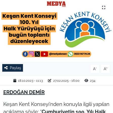
TARIM VE HAYVANCILIK
KÜLTÜR SANAT
RESMİ İLAN
SPOR
YAŞAM
Paylaş
-
+
A
A
EDİRNE
18.10.2023 - 11:13
27.02.2025 - 16:00
234
TEKİRDAĞ
ERDOĞAN DEMİR
KIRKLARELİ
Keşan Kent Konseyi’nden konuyla ilgili yapılan
açıklama şöyle; “
Cumhuriyetin 100. Yılı Halk
ÇANAKKALE