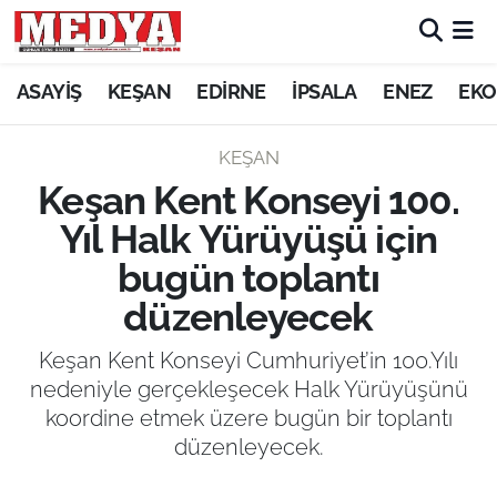
KEŞAN
ASAYİŞ
KEŞAN
EDİRNE
İPSALA
ENEZ
EKO
E-GAZETE
KEŞAN
Keşan Kent Konseyi 100.
ASAYİŞ
Yıl Halk Yürüyüşü için
SİYASET
bugün toplantı
düzenleyecek
GÜNDEM
Keşan Kent Konseyi Cumhuriyet’in 100.Yılı
EKONOMİ
nedeniyle gerçekleşecek Halk Yürüyüşünü
koordine etmek üzere bugün bir toplantı
SAĞLIK
düzenleyecek.
EĞİTİM