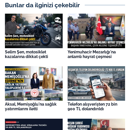
İş Dünyası
Bunlar da ilginizi çekebilir
Bilim Teknoloji
English News
Canlı Maç
Selim Şen, motosiklet
Yenimuhacir Mezarlığı'na
kazalarına dikkat çekti
anlamlı hayrat çeşmesi
Finans
Genel-A
Gündem-Eğitim
Aksal, Memişoğlu'na sağlık
Telefon alışverişten 72 bin
yatırımlarını iletti
900 TL dolandırıldı