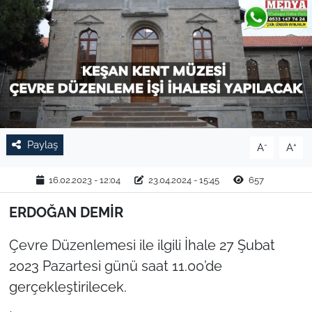
TARIM VE HAYVANCILIK
KÜLTÜR SANAT
RESMİ İLAN
SPOR
Paylaş
-
+
A
A
YAŞAM
16.02.2023 - 12:04
23.04.2024 - 15:45
657
EDİRNE
ERDOĞAN DEMİR
TEKİRDAĞ
Çevre Düzenlemesi ile ilgili İhale 27 Şubat
2023 Pazartesi günü saat 11.00’de
KIRKLARELİ
gerçekleştirilecek.
ÇANAKKALE