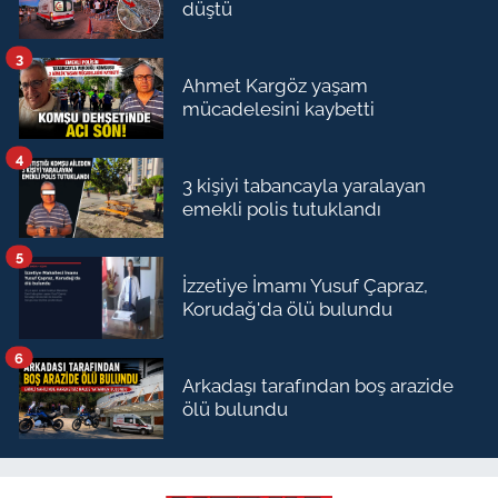
düştü
3
Ahmet Kargöz yaşam
mücadelesini kaybetti
4
3 kişiyi tabancayla yaralayan
emekli polis tutuklandı
5
İzzetiye İmamı Yusuf Çapraz,
Korudağ'da ölü bulundu
6
Arkadaşı tarafından boş arazide
ölü bulundu