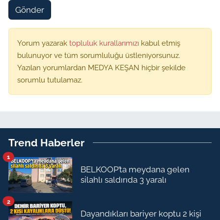
Gönder
Yorum yazarak
topluluk kurallarımızı
kabul etmiş
bulunuyor ve tüm sorumluluğu üstleniyorsunuz.
Yazılan yorumlardan MEDYA KEŞAN hiçbir şekilde
sorumlu tutulamaz.
Trend Haberler
1
BELKOOP’ta meydana gelen
silahlı saldırıda 3 yaralı
2
Dayandıkları bariyer koptu 2 kişi