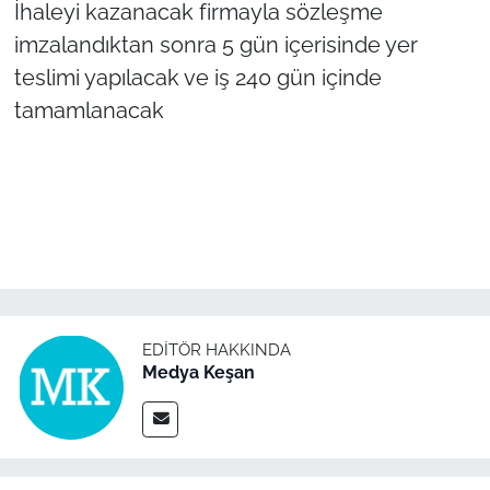
İhaleyi kazanacak firmayla sözleşme
imzalandıktan sonra 5 gün içerisinde yer
TÜRKİYE
teslimi yapılacak ve iş 240 gün içinde
Bölge
tamamlanacak
Güvenlik
Genel
Politika
Flaş Haber
EDITÖR HAKKINDA
Medya Keşan
Dış Haberler
Magazin