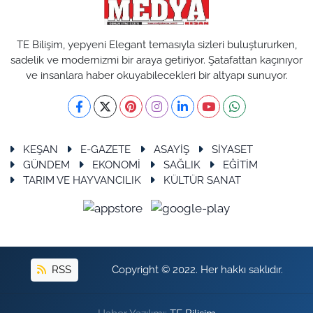
TE Bilişim, yepyeni Elegant temasıyla sizleri buluştururken,
sadelik ve modernizmi bir araya getiriyor. Şatafattan kaçınıyor
ve insanlara haber okuyabilecekleri bir altyapı sunuyor.
KEŞAN
E-GAZETE
ASAYİŞ
SİYASET
GÜNDEM
EKONOMİ
SAĞLIK
EĞİTİM
TARIM VE HAYVANCILIK
KÜLTÜR SANAT
RSS
Copyright © 2022. Her hakkı saklıdır.