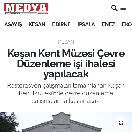
KEŞAN
ASAYİŞ
KEŞAN
EDİRNE
İPSALA
ENEZ
EKO
E-GAZETE
KEŞAN
Keşan Kent Müzesi Çevre
ASAYİŞ
Düzenleme işi ihalesi
SİYASET
yapılacak
GÜNDEM
Restorasyon çalışmaları tamamlanan Keşan
Kent Müzesi’nde çevre düzenleme
EKONOMİ
çalışmalarına başlanacak.
SAĞLIK
EĞİTİM