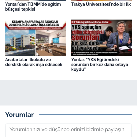
Yontar'dan TBMM'de eğitim
Trakya Üniversitesi'nde bir ilk
bütçesi tepkisi
Anafartalar İlkokulu 20
Yontar: "YKS Eğitimdeki
derslikli olarak inşa edilecek
sorunları bir kez daha ortaya
koydu"
Yorumlar