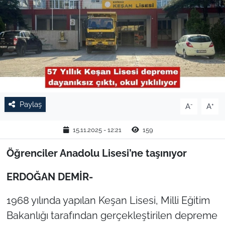
TARIM VE HAYVANCILIK
KÜLTÜR SANAT
RESMİ İLAN
SPOR
Paylaş
-
+
A
A
YAŞAM
15.11.2025 - 12:21
159
EDİRNE
Öğrenciler Anadolu Lisesi’ne taşınıyor
TEKİRDAĞ
ERDOĞAN DEMİR-
KIRKLARELİ
1968 yılında yapılan Keşan Lisesi, Milli Eğitim
Bakanlığı tarafından gerçekleştirilen depreme
ÇANAKKALE