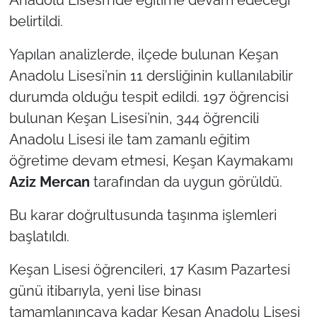
İş Dünyası
belirtildi.
Bilim Teknoloji
Yapılan analizlerde, ilçede bulunan Keşan
Anadolu Lisesi’nin 11 dersliğinin kullanılabilir
English News
durumda olduğu tespit edildi. 197 öğrencisi
Canlı Maç
bulunan Keşan Lisesi’nin, 344 öğrencili
Anadolu Lisesi ile tam zamanlı eğitim
Finans
öğretime devam etmesi, Keşan Kaymakamı
Aziz Mercan
tarafından da uygun görüldü.
Genel-A
Bu karar doğrultusunda taşınma işlemleri
Gündem-Eğitim
başlatıldı.
Keşan Lisesi öğrencileri, 17 Kasım Pazartesi
günü itibarıyla, yeni lise binası
tamamlanıncaya kadar Keşan Anadolu Lisesi