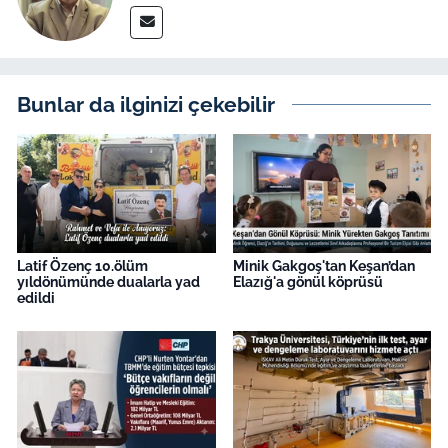
Bunlar da ilginizi çekebilir
Latif Özenç 10.ölüm
Minik Gakgoş'tan Keşan’dan
yıldönümünde dualarla yad
Elazığ'a gönül köprüsü
edildi