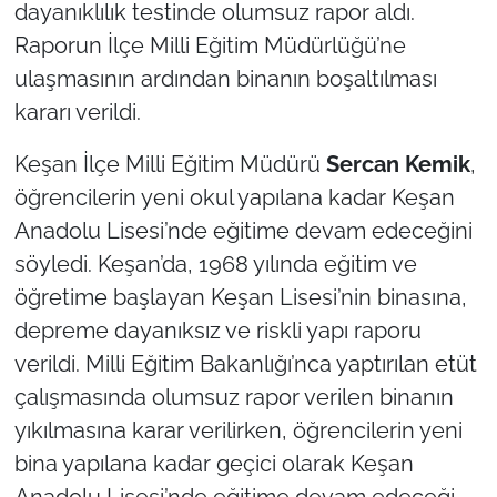
dayanıklılık testinde olumsuz rapor aldı.
Raporun İlçe Milli Eğitim Müdürlüğü’ne
TÜRKİYE
ulaşmasının ardından binanın boşaltılması
Bölge
kararı verildi.
Keşan İlçe Milli Eğitim Müdürü
Sercan Kemik
,
Güvenlik
öğrencilerin yeni okul yapılana kadar Keşan
Genel
Anadolu Lisesi’nde eğitime devam edeceğini
söyledi. Keşan’da, 1968 yılında eğitim ve
Politika
öğretime başlayan Keşan Lisesi’nin binasına,
depreme dayanıksız ve riskli yapı raporu
Flaş Haber
verildi. Milli Eğitim Bakanlığı’nca yaptırılan etüt
Dış Haberler
çalışmasında olumsuz rapor verilen binanın
yıkılmasına karar verilirken, öğrencilerin yeni
Magazin
bina yapılana kadar geçici olarak Keşan
Anadolu Lisesi’nde eğitime devam edeceği