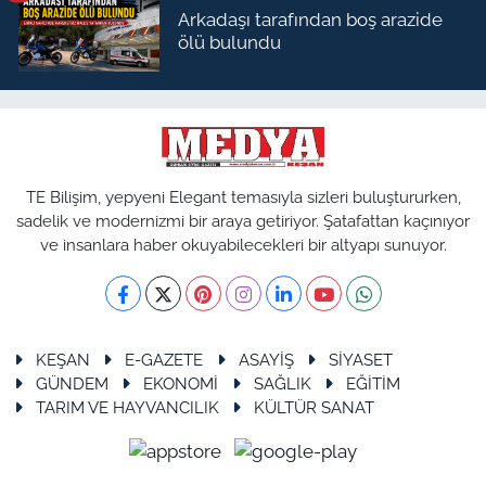
Arkadaşı tarafından boş arazide
ölü bulundu
TE Bilişim, yepyeni Elegant temasıyla sizleri buluştururken,
sadelik ve modernizmi bir araya getiriyor. Şatafattan kaçınıyor
ve insanlara haber okuyabilecekleri bir altyapı sunuyor.
KEŞAN
E-GAZETE
ASAYİŞ
SİYASET
GÜNDEM
EKONOMİ
SAĞLIK
EĞİTİM
TARIM VE HAYVANCILIK
KÜLTÜR SANAT