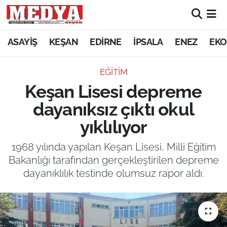
KEŞAN
ASAYİŞ
KEŞAN
EDİRNE
İPSALA
ENEZ
EKO
E-GAZETE
EĞİTİM
Keşan Lisesi depreme
ASAYİŞ
dayanıksız çıktı okul
SİYASET
yıklılıyor
GÜNDEM
1968 yılında yapılan Keşan Lisesi, Milli Eğitim
Bakanlığı tarafından gerçekleştirilen depreme
EKONOMİ
dayanıklılık testinde olumsuz rapor aldı.
SAĞLIK
EĞİTİM