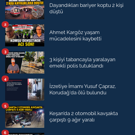
Dayandıkları bariyer koptu 2 kişi
düştü
2
Ahmet Kargöz yaşam
mücadelesini kaybetti
3
3 kişiyi tabancayla yaralayan
emekli polis tutuklandı
4
İzzetiye İmamı Yusuf Çapraz,
Korudağ'da ölü bulundu
5
Keşan’da 2 otomobil kavşakta
çarpıştı 9 ağır yaralı
6