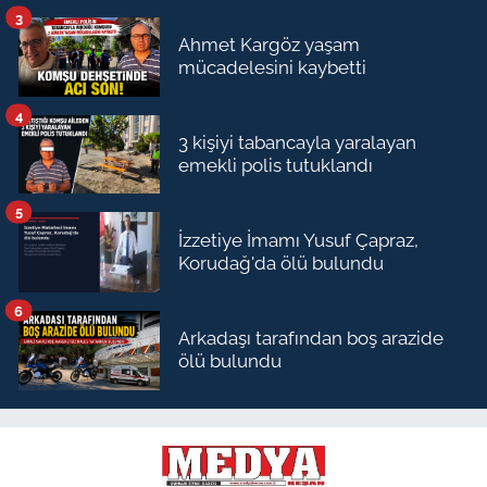
3
Ahmet Kargöz yaşam
mücadelesini kaybetti
4
3 kişiyi tabancayla yaralayan
emekli polis tutuklandı
5
İzzetiye İmamı Yusuf Çapraz,
Korudağ'da ölü bulundu
6
Arkadaşı tarafından boş arazide
ölü bulundu