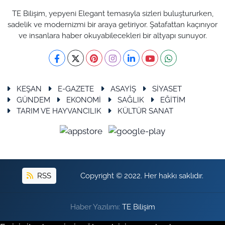
TE Bilişim, yepyeni Elegant temasıyla sizleri buluştururken,
sadelik ve modernizmi bir araya getiriyor. Şatafattan kaçınıyor
ve insanlara haber okuyabilecekleri bir altyapı sunuyor.
KEŞAN
E-GAZETE
ASAYİŞ
SİYASET
GÜNDEM
EKONOMİ
SAĞLIK
EĞİTİM
TARIM VE HAYVANCILIK
KÜLTÜR SANAT
RSS
Copyright © 2022. Her hakkı saklıdır.
Haber Yazılımı:
TE Bilişim