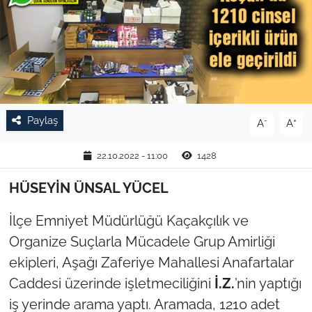
TARIM VE HAYVANCILIK
KÜLTÜR SANAT
RESMİ İLAN
Paylaş
-
+
A
A
SPOR
22.10.2022 - 11:00
1428
YAŞAM
HÜSEYİN ÜNSAL YÜCEL
EDİRNE
İlçe Emniyet Müdürlüğü Kaçakçılık ve
TEKİRDAĞ
Organize Suçlarla Mücadele Grup Amirliği
ekipleri, Aşağı Zaferiye Mahallesi Anafartalar
KIRKLARELİ
Caddesi üzerinde işletmeciliğini
İ.Z.
’nin yaptığı
iş yerinde arama yaptı. Aramada, 1210 adet
ÇANAKKALE