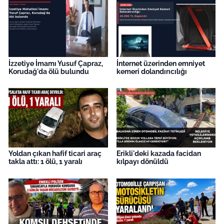
İş Dünyası
Bilim Teknoloji
English News
İzzetiye İmamı Yusuf Çapraz,
İnternet üzerinden emniyet
Korudağ'da ölü bulundu
kemeri dolandırıcılığı
Canlı Maç
Finans
Genel-A
Yoldan çıkan hafif ticari araç
Erikli'deki kazada facidan
Gündem-Eğitim
takla attı: 1 ölü, 1 yaralı
kılpayı dönüldü