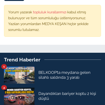
Yorum yazarak
topluluk kurallarımızı
kabul etmiş
bulunuyor ve tüm sorumluluğu üstleniyorsunuz.
Yazılan yorumlardan MEDYA KEŞAN hiçbir şekilde
sorumlu tutulamaz.
Trend Haberler
1
BELKOOP’ta meydana gelen
silahlı saldırıda 3 yaralı
2
Dayandıkları bariyer koptu 2 kişi
düştü