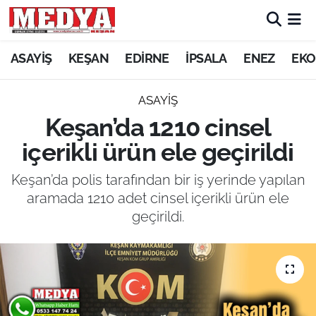
KEŞAN
ASAYİŞ
KEŞAN
EDİRNE
İPSALA
ENEZ
EKO
E-GAZETE
ASAYİŞ
Keşan’da 1210 cinsel
ASAYİŞ
içerikli ürün ele geçirildi
SİYASET
Keşan’da polis tarafından bir iş yerinde yapılan
aramada 1210 adet cinsel içerikli ürün ele
GÜNDEM
geçirildi.
EKONOMİ
SAĞLIK
EĞİTİM