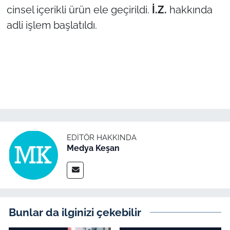
cinsel içerikli ürün ele geçirildi.
İ.Z.
hakkında
adli işlem başlatıldı.
TÜRKİYE
Bölge
Güvenlik
Genel
Politika
EDITÖR HAKKINDA
Medya Keşan
Flaş Haber
Dış Haberler
Magazin
Bunlar da ilginizi çekebilir