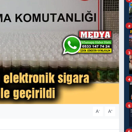
2
3
4
5
-
+
A
A
6