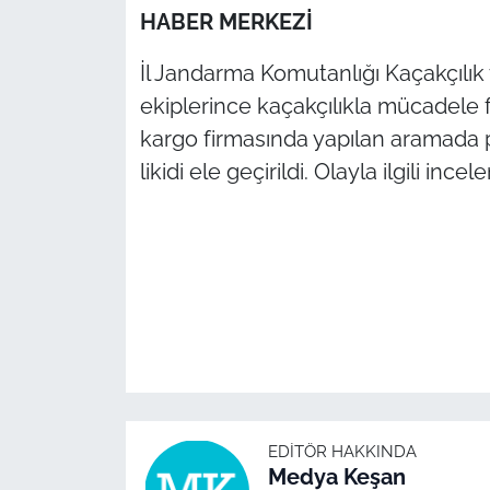
HABER MERKEZİ
TÜRKİYE
İl Jandarma Komutanlığı Kaçakçılı
ekiplerince kaçakçılıkla mücadele f
Bölge
kargo firmasında yapılan aramada p
Güvenlik
likidi ele geçirildi. Olayla ilgili incel
Genel
Politika
Flaş Haber
Dış Haberler
Magazin
EDITÖR HAKKINDA
Medya Keşan