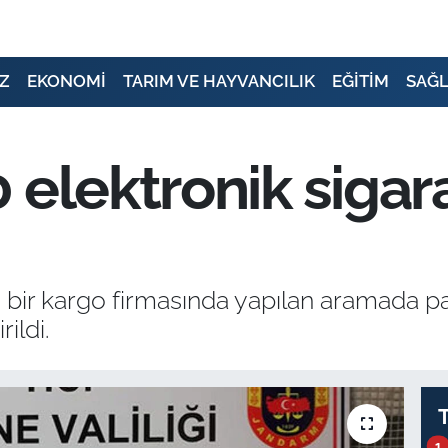
Z
EKONOMİ
TARIM VE HAYVANCILIK
EĞİTİM
SAĞL
elektronik sigara 
 bir kargo firmasında yapılan aramada pa
ildi.
1