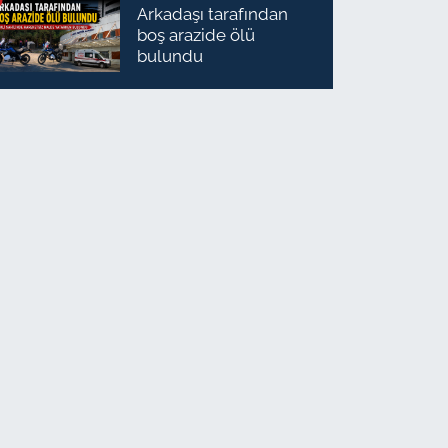
Arkadaşı tarafından
boş arazide ölü
bulundu