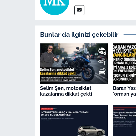
İş Dünyası
Bilim Teknoloji
English News
Bunlar da ilginizi çekebilir
Canlı Maç
Finans
Genel-A
Selim Şen, motosiklet
Baran Yaz
kazalarına dikkat çekti
‘orman yan
Gündem-Eğitim