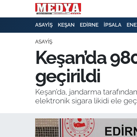
KEŞAN
ASAYİŞ
KEŞAN
EDİRNE
İPSALA
ENE
E-GAZETE
ASAYİŞ
Keşan’da 980 
ASAYİŞ
geçirildi
SİYASET
GÜNDEM
Keşan’da, jandarma tarafından
elektronik sigara likidi ele geçir
EKONOMİ
SAĞLIK
EĞİTİM