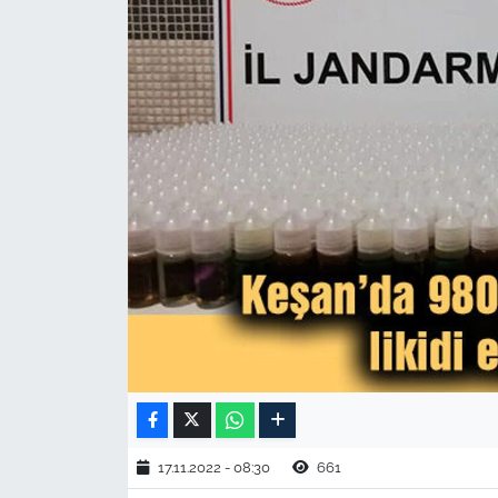
TARIM VE HAYVANCILIK
KÜLTÜR SANAT
RESMİ İLAN
SPOR
YAŞAM
EDİRNE
TEKİRDAĞ
KIRKLARELİ
17.11.2022 - 08:30
661
ÇANAKKALE