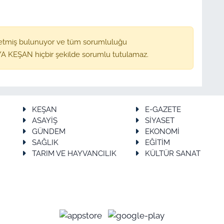
etmiş bulunuyor ve tüm sorumluluğu
A KEŞAN hiçbir şekilde sorumlu tutulamaz.
KEŞAN
E-GAZETE
ASAYİŞ
SİYASET
GÜNDEM
EKONOMİ
SAĞLIK
EĞİTİM
TARIM VE HAYVANCILIK
KÜLTÜR SANAT