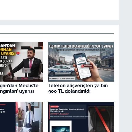
gan’dan Meclis’te
Telefon alışverişten 72 bin
gınları’ uyarısı
900 TL dolandırıldı