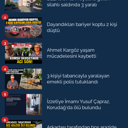
silahlı saldırıda 3 yaralı
2
Dayandıkları bariyer koptu 2 kişi
düştü
3
Ahmet Kargöz yaşam
mücadelesini kaybetti
4
3 kişiyi tabancayla yaralayan
emekli polis tutuklandı
5
İzzetiye İmamı Yusuf Çapraz,
Korudağ'da ölü bulundu
6
Arkadaşı tarafından boş arazide