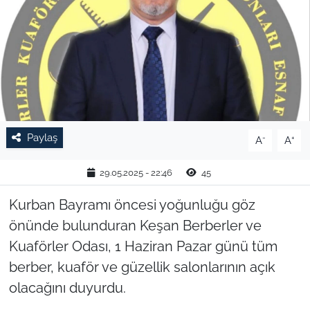
TARIM VE HAYVANCILIK
KÜLTÜR SANAT
RESMİ İLAN
SPOR
Paylaş
-
+
A
A
YAŞAM
29.05.2025 - 22:46
45
EDİRNE
Kurban Bayramı öncesi yoğunluğu göz
önünde bulunduran Keşan Berberler ve
TEKİRDAĞ
Kuaförler Odası, 1 Haziran Pazar günü tüm
berber, kuaför ve güzellik salonlarının açık
KIRKLARELİ
olacağını duyurdu.
ÇANAKKALE