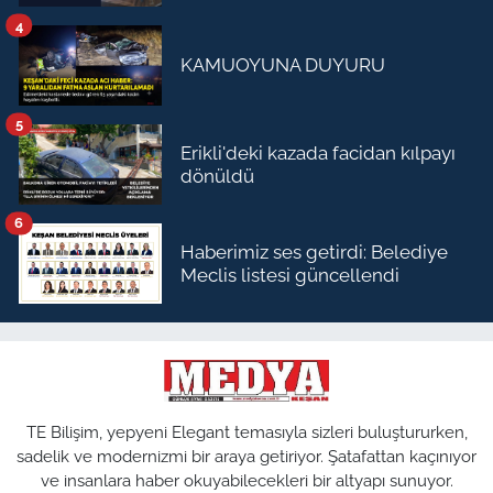
4
KAMUOYUNA DUYURU
5
Erikli'deki kazada facidan kılpayı
dönüldü
6
Haberimiz ses getirdi: Belediye
Meclis listesi güncellendi
TE Bilişim, yepyeni Elegant temasıyla sizleri buluştururken,
sadelik ve modernizmi bir araya getiriyor. Şatafattan kaçınıyor
ve insanlara haber okuyabilecekleri bir altyapı sunuyor.