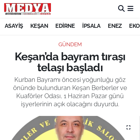
KEŞAN
ASAYİŞ
KEŞAN
EDİRNE
İPSALA
ENEZ
EKO
E-GAZETE
GÜNDEM
Keşan’da bayram tıraşı
ASAYİŞ
telaşı başladı
SİYASET
Kurban Bayramı öncesi yoğunluğu göz
önünde bulunduran Keşan Berberler ve
GÜNDEM
Kuaförler Odası, 1 Haziran Pazar günü
işyerlerinin açık olacağını duyurdu.
EKONOMİ
SAĞLIK
EĞİTİM