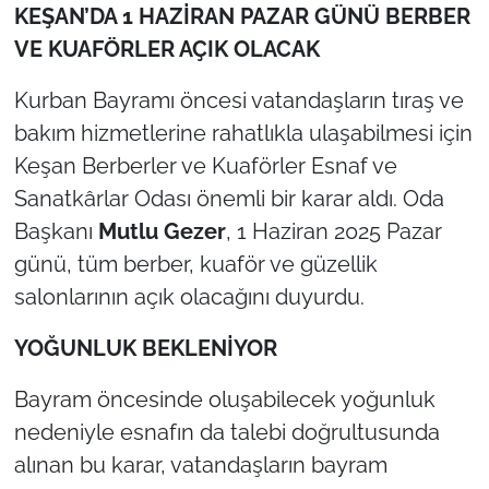
KEŞAN’DA 1 HAZİRAN PAZAR GÜNÜ BERBER
VE KUAFÖRLER AÇIK OLACAK
TÜRKİYE
Kurban Bayramı öncesi vatandaşların tıraş ve
Bölge
bakım hizmetlerine rahatlıkla ulaşabilmesi için
Güvenlik
Keşan Berberler ve Kuaförler Esnaf ve
Sanatkârlar Odası önemli bir karar aldı. Oda
Genel
Başkanı
Mutlu Gezer
, 1 Haziran 2025 Pazar
günü, tüm berber, kuaför ve güzellik
Politika
salonlarının açık olacağını duyurdu.
Flaş Haber
YOĞUNLUK BEKLENİYOR
Dış Haberler
Bayram öncesinde oluşabilecek yoğunluk
nedeniyle esnafın da talebi doğrultusunda
Magazin
alınan bu karar, vatandaşların bayram