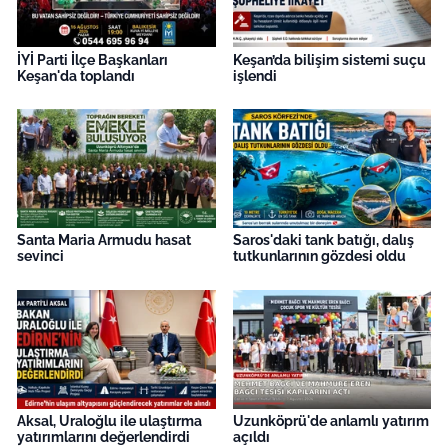
İYİ Parti İlçe Başkanları
Keşan’da bilişim sistemi suçu
Keşan'da toplandı
işlendi
Santa Maria Armudu hasat
Saros'daki tank batığı, dalış
sevinci
tutkunlarının gözdesi oldu
Aksal, Uraloğlu ile ulaştırma
Uzunköprü'de anlamlı yatırım
yatırımlarını değerlendirdi
açıldı