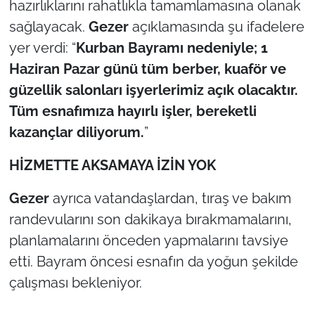
hazırlıklarını rahatlıkla tamamlamasına olanak
İş Dünyası
sağlayacak.
Gezer
açıklamasında şu ifadelere
Bilim Teknoloji
yer verdi:
“
Kurban Bayramı nedeniyle; 1
Haziran Pazar günü tüm berber, kuaför ve
English News
güzellik salonları işyerlerimiz açık olacaktır.
Tüm esnafımıza hayırlı işler, bereketli
Canlı Maç
kazançlar diliyorum.
”
Finans
HİZMETTE AKSAMAYA İZİN YOK
Genel-A
Gezer
ayrıca vatandaşlardan, tıraş ve bakım
randevularını son dakikaya bırakmamalarını,
Gündem-Eğitim
planlamalarını önceden yapmalarını tavsiye
etti. Bayram öncesi esnafın da yoğun şekilde
çalışması bekleniyor.