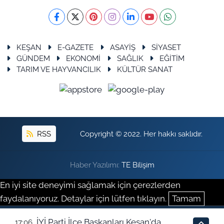
KEŞAN
E-GAZETE
ASAYİŞ
SİYASET
GÜNDEM
EKONOMİ
SAĞLIK
EĞİTİM
TARIM VE HAYVANCILIK
KÜLTÜR SANAT
RSS
Copyright © 2022. Her hakkı saklıdır.
Haber Yazılımı:
TE Bilişim
En iyi site deneyimi sağlamak için çerezlerden
faydalanıyoruz. Detaylar için lütfen tıklayın.
Tamam
İYİ Parti İlçe Başkanları Keşan'da
17:06