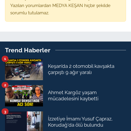
Yazılan yorumlardan MEDYA KEŞAN hiçbir şekilde
sorumlu tutulamaz.
Trend Haberler
1
Keşan’da 2 otomobil kavşakta
çarpıştı 9 ağır yaralı
2
Ahmet Kargöz yaşam
mücadelesini kaybetti
3
İzzetiye İmamı Yusuf Çapraz,
Korudağ'da ölü bulundu