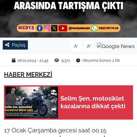
TARIM VE HAYVANCILIK
KÜLTÜR SANAT
RESMİ İLAN
Paylaş
-
+
A
A
SPOR
18.01.2024 - 21:45
9371
Okunma Süresi: 1 Dk
YAŞAM
HABER MERKEZİ
EDİRNE
Selim Şen, motosiklet
TEKİRDAĞ
kazalarına dikkat çekti
KIRKLARELİ
17 Ocak Çarşamba gecesi saat 00.15
ÇANAKKALE