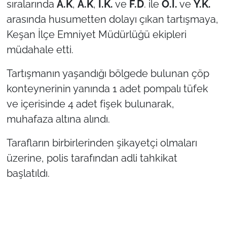
sıralarında
A.K
,
A.K
,
İ.K.
ve
F.D
. ile
O.İ.
ve
Y.K.
arasında husumetten dolayı çıkan tartışmaya,
TÜRKİYE
Keşan İlçe Emniyet Müdürlüğü ekipleri
müdahale etti.
Bölge
Tartışmanın yaşandığı bölgede bulunan çöp
Güvenlik
konteynerinin yanında 1 adet pompalı tüfek
Genel
ve içerisinde 4 adet fişek bulunarak,
muhafaza altına alındı.
Politika
Tarafların birbirlerinden şikayetçi olmaları
Flaş Haber
üzerine, polis tarafından adli tahkikat
başlatıldı.
Dış Haberler
Magazin