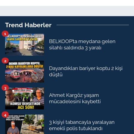
Trend Haberler
1
BELKOOP’ta meydana gelen
silahlı saldırıda 3 yaralı
2
Dayandıkları bariyer koptu 2 kişi
düştü
3
Ahmet Kargöz yaşam
mücadelesini kaybetti
4
3 kişiyi tabancayla yaralayan
emekli polis tutuklandı