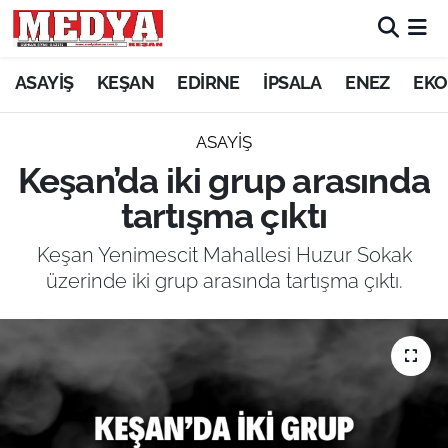
KEŞAN
ASAYİŞ
KEŞAN
EDİRNE
İPSALA
ENEZ
EKO
E-GAZETE
ASAYİŞ
Keşan’da iki grup arasında
ASAYİŞ
tartışma çıktı
SİYASET
Keşan Yenimescit Mahallesi Huzur Sokak
üzerinde iki grup arasında tartışma çıktı.
GÜNDEM
EKONOMİ
SAĞLIK
EĞİTİM