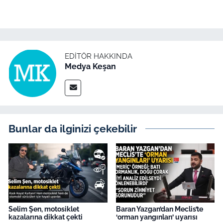
İş Dünyası
Bilim Teknoloji
English News
EDITÖR HAKKINDA
Medya Keşan
Canlı Maç
Finans
Bunlar da ilginizi çekebilir
Genel-A
Gündem-Eğitim
Selim Şen, motosiklet
Baran Yazgan’dan Meclis’te
kazalarına dikkat çekti
‘orman yangınları’ uyarısı