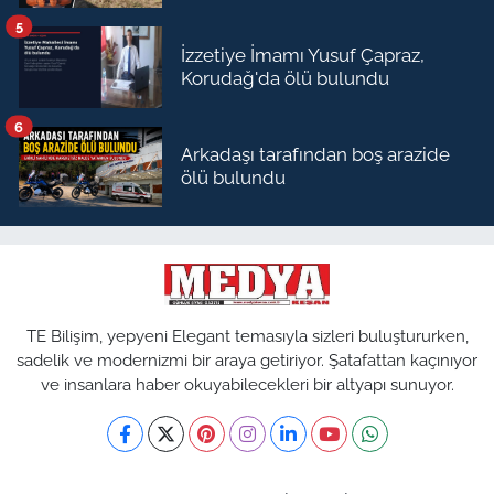
5
İzzetiye İmamı Yusuf Çapraz,
Korudağ'da ölü bulundu
6
Arkadaşı tarafından boş arazide
ölü bulundu
TE Bilişim, yepyeni Elegant temasıyla sizleri buluştururken,
sadelik ve modernizmi bir araya getiriyor. Şatafattan kaçınıyor
ve insanlara haber okuyabilecekleri bir altyapı sunuyor.