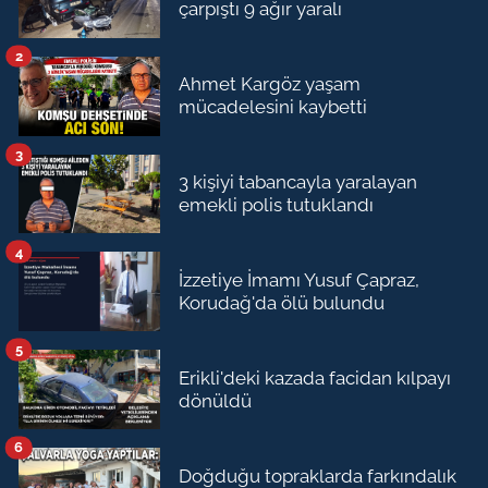
çarpıştı 9 ağır yaralı
2
Ahmet Kargöz yaşam
mücadelesini kaybetti
3
3 kişiyi tabancayla yaralayan
emekli polis tutuklandı
4
İzzetiye İmamı Yusuf Çapraz,
Korudağ'da ölü bulundu
5
Erikli'deki kazada facidan kılpayı
dönüldü
6
Doğduğu topraklarda farkındalık