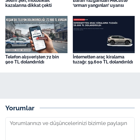
Selim Şen, motosiklet
Baran Yazgan’dan Meclis’te
kazalarına dikkat çekti
‘orman yangınları’ uyarısı
Telefon alışverişten 72 bin
İnternetten araç kiralama
900 TL dolandırıldı
tuzağı: 59.600 TL dolandırıldı
Yorumlar