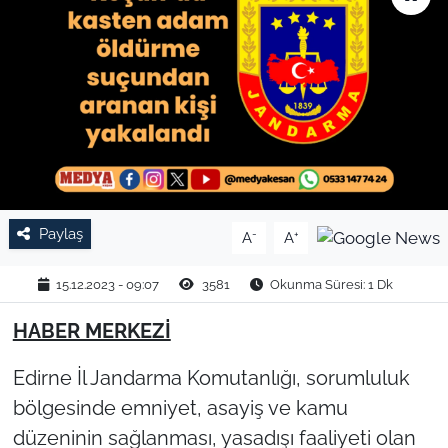
TARIM VE HAYVANCILIK
KÜLTÜR SANAT
RESMİ İLAN
SPOR
Paylaş
-
+
A
A
YAŞAM
15.12.2023 - 09:07
3581
Okunma Süresi: 1 Dk
EDİRNE
HABER MERKEZİ
TEKİRDAĞ
Edirne İl Jandarma Komutanlığı, sorumluluk
KIRKLARELİ
bölgesinde emniyet, asayiş ve kamu
düzeninin sağlanması, yasadışı faaliyeti olan
ÇANAKKALE