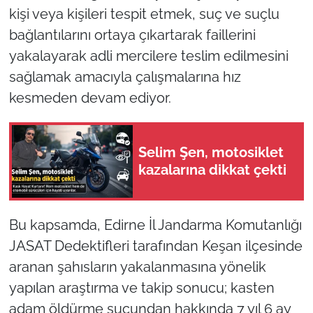
kişi veya kişileri tespit etmek, suç ve suçlu
TÜRKİYE
bağlantılarını ortaya çıkartarak faillerini
yakalayarak adli mercilere teslim edilmesini
Bölge
sağlamak amacıyla çalışmalarına hız
kesmeden devam ediyor.
Güvenlik
Genel
Selim Şen, motosiklet
kazalarına dikkat çekti
Politika
Flaş Haber
Bu kapsamda, Edirne İl Jandarma Komutanlığı
JASAT Dedektifleri tarafından Keşan ilçesinde
Dış Haberler
aranan şahısların yakalanmasına yönelik
Magazin
yapılan araştırma ve takip sonucu; kasten
adam öldürme suçundan hakkında 7 yıl 6 ay