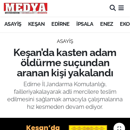
KEŞAN
ASAYİŞ
KEŞAN
EDİRNE
İPSALA
ENEZ
EKO
E-GAZETE
ASAYİŞ
Keşan’da kasten adam
ASAYİŞ
öldürme suçundan
SİYASET
aranan kişi yakalandı
GÜNDEM
Edirne İl Jandarma Komutanlığı,
failleriyakalayarak adli mercilere teslim
EKONOMİ
edilmesini sağlamak amacıyla çalışmalarına
hız kesmeden devam ediyor.
SAĞLIK
EĞİTİM