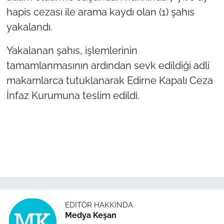
İş Dünyası
hapis cezası ile arama kaydı olan (1) şahıs
yakalandı.
Bilim Teknoloji
Yakalanan şahıs, işlemlerinin
English News
tamamlanmasının ardından sevk edildiği adli
makamlarca tutuklanarak Edirne Kapalı Ceza
Canlı Maç
İnfaz Kurumuna teslim edildi.
Finans
Genel-A
Gündem-Eğitim
EDITÖR HAKKINDA
Medya Keşan