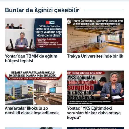
Bunlar da ilginizi çekebilir
Yontar'dan TBMM'de eğitim
Trakya Üniversitesi'nde bir ilk
bütçesi tepkisi
Anafartalar İlkokulu 20
Yontar: "YKS Eğitimdeki
derslikli olarak inşa edilecek
sorunları bir kez daha ortaya
koydu"