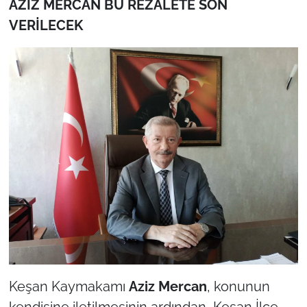
AZİZ MERCAN BU REZALETE SON
VERİLECEK
Keşan Kaymakamı
Aziz Mercan
, konunun
kendisine iletilmesinin ardından, Keşan İlçe