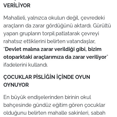
İş Dünyası
VERİLİYOR
Bilim Teknoloji
Mahalleli, yalnızca okulun değil, çevredeki
araçların da zarar gördüğünü aktardı. Gürültü
English News
yapan grupların torpil patlatarak çevreyi
rahatsız ettiklerini belirten vatandaşlar,
Canlı Maç
“
Devlet malına zarar verildiği gibi, bizim
Finans
otoparktaki araçlarımıza da zarar veriliyor
”
ifadelerini kullandı.
Genel-A
ÇOCUKLAR PİSLİĞİN İÇİNDE OYUN
Gündem-Eğitim
OYNUYOR
En büyük endişelerinden birinin okul
bahçesinde gündüz eğitim gören çocuklar
olduğunu belirten mahalle sakinleri, sabah