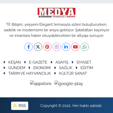
TE Bilişim, yepyeni Elegant temasıyla sizleri buluştururken,
sadelik ve modernizmi bir araya getiriyor. Şatafattan kaçınıyor
ve insanlara haber okuyabilecekleri bir altyapı sunuyor.
KEŞAN
E-GAZETE
ASAYİŞ
SİYASET
GÜNDEM
EKONOMİ
SAĞLIK
EĞİTİM
TARIM VE HAYVANCILIK
KÜLTÜR SANAT
RSS
Copyright © 2022. Her hakkı saklıdır.