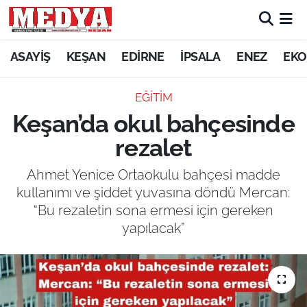
KEŞAN
ASAYİŞ
KEŞAN
EDİRNE
İPSALA
ENEZ
EKO
E-GAZETE
EĞİTİM
Keşan’da okul bahçesinde
ASAYİŞ
rezalet
SİYASET
Ahmet Yenice Ortaokulu bahçesi madde
kullanımı ve şiddet yuvasına döndü Mercan:
GÜNDEM
“Bu rezaletin sona ermesi için gereken
yapılacak”
EKONOMİ
SAĞLIK
EĞİTİM