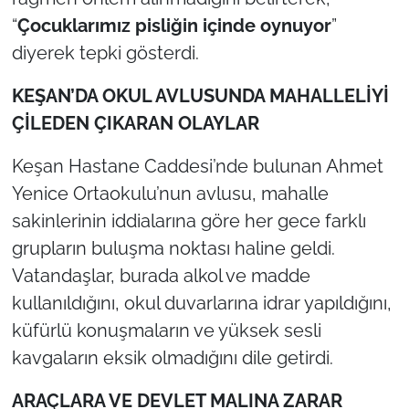
“
Çocuklarımız pisliğin içinde oynuyor
”
TÜRKİYE
diyerek tepki gösterdi.
Bölge
KEŞAN’DA OKUL AVLUSUNDA MAHALLELİYİ
ÇİLEDEN ÇIKARAN OLAYLAR
Güvenlik
Keşan Hastane Caddesi’nde bulunan Ahmet
Genel
Yenice Ortaokulu’nun avlusu, mahalle
sakinlerinin iddialarına göre her gece farklı
Politika
grupların buluşma noktası haline geldi.
Vatandaşlar, burada alkol ve madde
Flaş Haber
kullanıldığını, okul duvarlarına idrar yapıldığını,
Dış Haberler
küfürlü konuşmaların ve yüksek sesli
kavgaların eksik olmadığını dile getirdi.
Magazin
ARAÇLARA VE DEVLET MALINA ZARAR