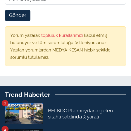
Gönder
Yorum yazarak
topluluk kurallarımızı
kabul etmiş
bulunuyor ve tüm sorumluluğu üstleniyorsunuz.
Yazılan yorumlardan MEDYA KEŞAN hiçbir şekilde
sorumlu tutulamaz.
Trend Haberler
1
BELKOOP’ta meydana gelen
silahlı saldırıda 3 yaralı
2