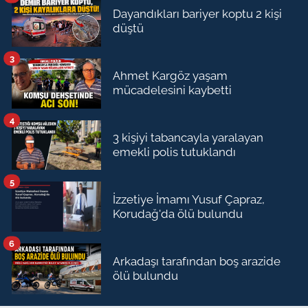
Dayandıkları bariyer koptu 2 kişi
düştü
3
Ahmet Kargöz yaşam
mücadelesini kaybetti
4
3 kişiyi tabancayla yaralayan
emekli polis tutuklandı
5
İzzetiye İmamı Yusuf Çapraz,
Korudağ'da ölü bulundu
6
Arkadaşı tarafından boş arazide
ölü bulundu