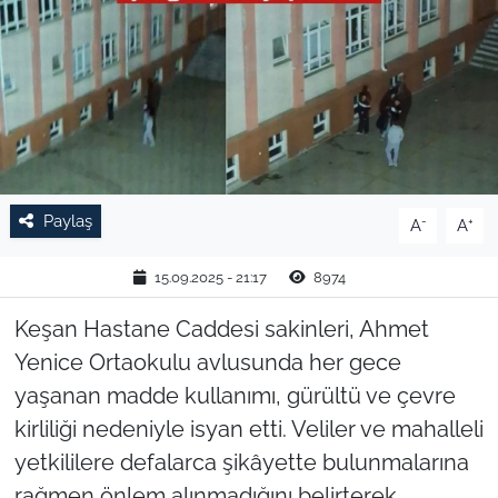
TARIM VE HAYVANCILIK
KÜLTÜR SANAT
RESMİ İLAN
SPOR
Paylaş
-
+
A
A
YAŞAM
15.09.2025 - 21:17
8974
EDİRNE
Keşan Hastane Caddesi sakinleri, Ahmet
Yenice Ortaokulu avlusunda her gece
TEKİRDAĞ
yaşanan madde kullanımı, gürültü ve çevre
kirliliği nedeniyle isyan etti. Veliler ve mahalleli
KIRKLARELİ
yetkililere defalarca şikâyette bulunmalarına
rağmen önlem alınmadığını belirterek,
ÇANAKKALE