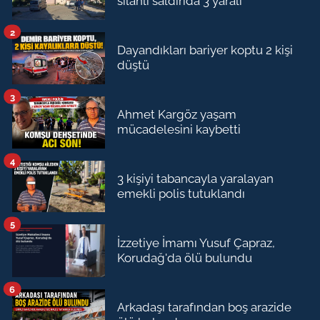
silahlı saldırıda 3 yaralı
2
Dayandıkları bariyer koptu 2 kişi
düştü
3
Ahmet Kargöz yaşam
mücadelesini kaybetti
4
3 kişiyi tabancayla yaralayan
emekli polis tutuklandı
5
İzzetiye İmamı Yusuf Çapraz,
Korudağ'da ölü bulundu
6
Arkadaşı tarafından boş arazide