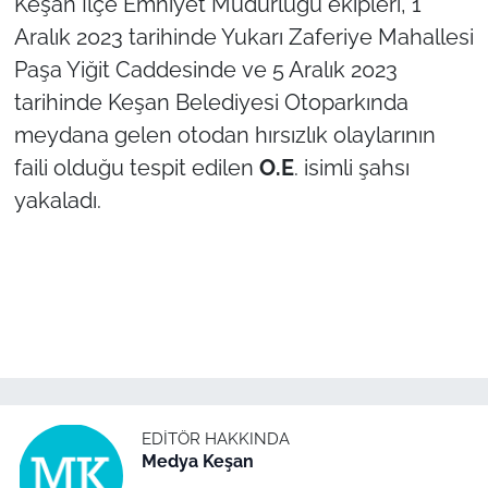
Keşan İlçe Emniyet Müdürlüğü ekipleri, 1
Aralık 2023 tarihinde Yukarı Zaferiye Mahallesi
TÜRKİYE
Paşa Yiğit Caddesinde ve 5 Aralık 2023
tarihinde Keşan Belediyesi Otoparkında
Bölge
meydana gelen otodan hırsızlık olaylarının
Güvenlik
faili olduğu tespit edilen
O.E
. isimli şahsı
yakaladı.
Genel
Politika
Flaş Haber
Dış Haberler
EDITÖR HAKKINDA
Magazin
Medya Keşan