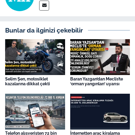
İş Dünyası
Bilim Teknoloji
Bunlar da ilginizi çekebilir
English News
Canlı Maç
Finans
Genel-A
Selim Şen, motosiklet
Baran Yazgan’dan Meclis’te
kazalarına dikkat çekti
‘orman yangınları’ uyarısı
Gündem-Eğitim
Telefon alışverişten 72 bin
İnternetten araç kiralama