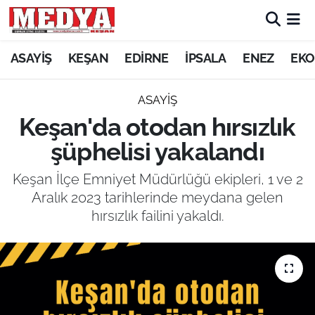
KEŞAN
ASAYİŞ
KEŞAN
EDİRNE
İPSALA
ENEZ
EKO
E-GAZETE
ASAYİŞ
Keşan'da otodan hırsızlık
ASAYİŞ
şüphelisi yakalandı
SİYASET
Keşan İlçe Emniyet Müdürlüğü ekipleri, 1 ve 2
Aralık 2023 tarihlerinde meydana gelen
GÜNDEM
hırsızlık failini yakaldı.
EKONOMİ
SAĞLIK
EĞİTİM