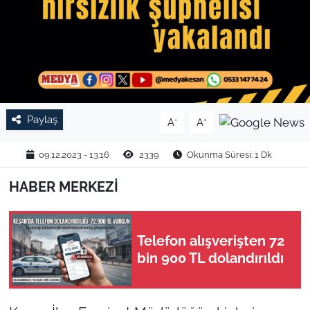
TARIM VE HAYVANCILIK
KÜLTÜR SANAT
RESMİ İLAN
Paylaş
-
+
A
A
SPOR
09.12.2023 - 13:16
2339
Okunma Süresi: 1 Dk
YAŞAM
HABER MERKEZİ
EDİRNE
TEKİRDAĞ
Telefon alışverişten 72
bin 900 TL dolandırıldı
KIRKLARELİ
ÇANAKKALE