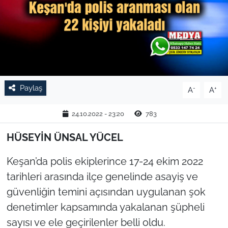
TARIM VE HAYVANCILIK
KÜLTÜR SANAT
RESMİ İLAN
Paylaş
-
+
A
A
SPOR
24.10.2022 - 23:20
783
YAŞAM
HÜSEYİN ÜNSAL YÜCEL
EDİRNE
Keşan’da polis ekiplerince 17-24 ekim 2022
TEKİRDAĞ
tarihleri arasında ilçe genelinde asayiş ve
güvenliğin temini açısından uygulanan şok
KIRKLARELİ
denetimler kapsamında yakalanan şüpheli
sayısı ve ele geçirilenler belli oldu.
ÇANAKKALE