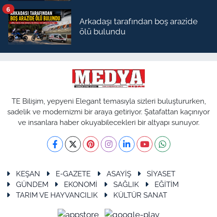
6
Arkadaşı tarafından boş arazide
ölü bulundu
TE Bilişim, yepyeni Elegant temasıyla sizleri buluştururken,
sadelik ve modernizmi bir araya getiriyor. Şatafattan kaçınıyor
ve insanlara haber okuyabilecekleri bir altyapı sunuyor.
KEŞAN
E-GAZETE
ASAYİŞ
SİYASET
GÜNDEM
EKONOMİ
SAĞLIK
EĞİTİM
TARIM VE HAYVANCILIK
KÜLTÜR SANAT