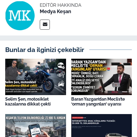
İş Dünyası
EDITÖR HAKKINDA
Medya Keşan
Bilim Teknoloji
English News
Canlı Maç
Bunlar da ilginizi çekebilir
Finans
Genel-A
Gündem-Eğitim
Selim Şen, motosiklet
Baran Yazgan’dan Meclis’te
kazalarına dikkat çekti
‘orman yangınları’ uyarısı