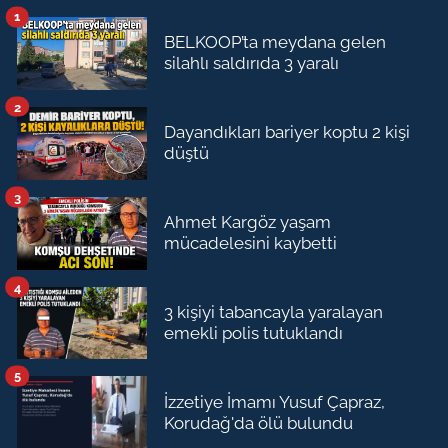
1
BELKOOP’ta meydana gelen
silahlı saldırıda 3 yaralı
2
Dayandıkları bariyer koptu 2 kişi
düştü
3
Ahmet Kargöz yaşam
mücadelesini kaybetti
4
3 kişiyi tabancayla yaralayan
emekli polis tutuklandı
5
İzzetiye İmamı Yusuf Çapraz,
Korudağ'da ölü bulundu