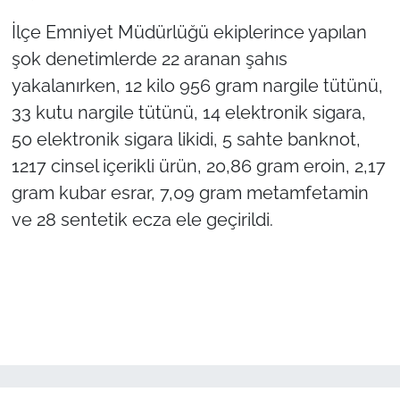
İlçe Emniyet Müdürlüğü ekiplerince yapılan
TÜRKİYE
şok denetimlerde 22 aranan şahıs
yakalanırken, 12 kilo 956 gram nargile tütünü,
Bölge
33 kutu nargile tütünü, 14 elektronik sigara,
Güvenlik
50 elektronik sigara likidi, 5 sahte banknot,
1217 cinsel içerikli ürün, 20,86 gram eroin, 2,17
Genel
gram kubar esrar, 7,09 gram metamfetamin
ve 28 sentetik ecza ele geçirildi.
Politika
Flaş Haber
Dış Haberler
Magazin