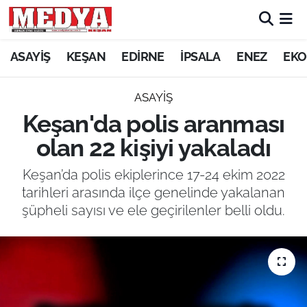
KEŞAN
ASAYİŞ
KEŞAN
EDİRNE
İPSALA
ENEZ
EKO
E-GAZETE
ASAYİŞ
Keşan'da polis aranması
ASAYİŞ
olan 22 kişiyi yakaladı
SİYASET
Keşan’da polis ekiplerince 17-24 ekim 2022
tarihleri arasında ilçe genelinde yakalanan
GÜNDEM
şüpheli sayısı ve ele geçirilenler belli oldu.
EKONOMİ
SAĞLIK
EĞİTİM