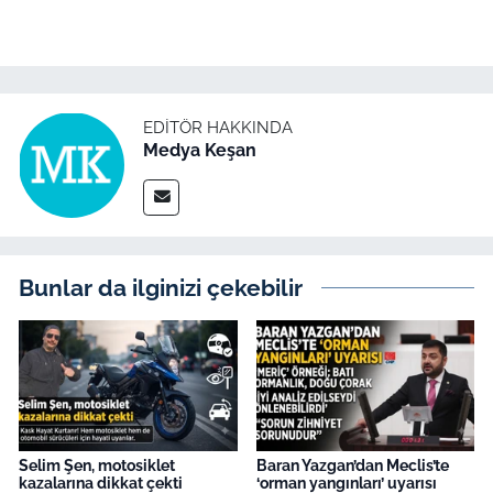
İş Dünyası
Bilim Teknoloji
English News
EDITÖR HAKKINDA
Medya Keşan
Canlı Maç
Finans
Bunlar da ilginizi çekebilir
Genel-A
Gündem-Eğitim
Selim Şen, motosiklet
Baran Yazgan’dan Meclis’te
kazalarına dikkat çekti
‘orman yangınları’ uyarısı