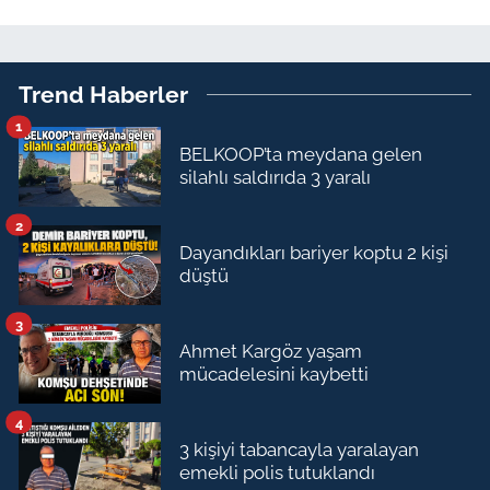
Trend Haberler
1
BELKOOP’ta meydana gelen
silahlı saldırıda 3 yaralı
2
Dayandıkları bariyer koptu 2 kişi
düştü
3
Ahmet Kargöz yaşam
mücadelesini kaybetti
4
3 kişiyi tabancayla yaralayan
emekli polis tutuklandı