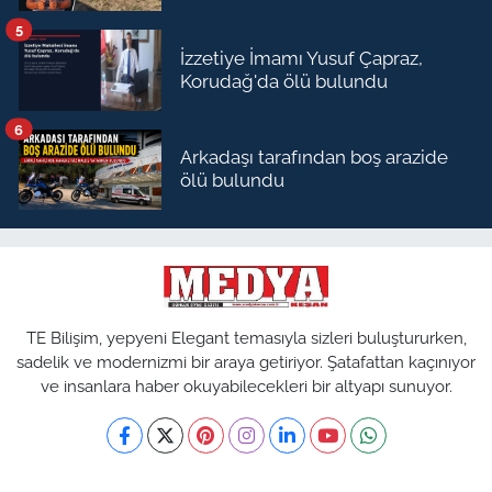
5
İzzetiye İmamı Yusuf Çapraz,
Korudağ'da ölü bulundu
6
Arkadaşı tarafından boş arazide
ölü bulundu
TE Bilişim, yepyeni Elegant temasıyla sizleri buluştururken,
sadelik ve modernizmi bir araya getiriyor. Şatafattan kaçınıyor
ve insanlara haber okuyabilecekleri bir altyapı sunuyor.