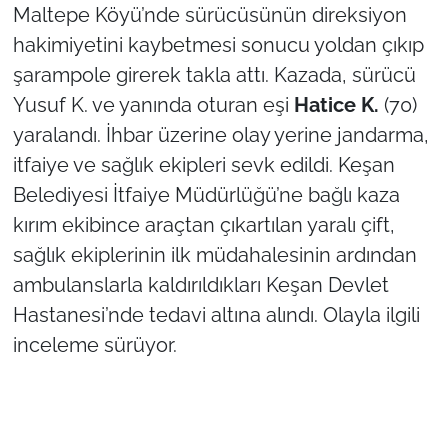
Maltepe Köyü’nde sürücüsünün direksiyon
hakimiyetini kaybetmesi sonucu yoldan çıkıp
TÜRKİYE
şarampole girerek takla attı. Kazada, sürücü
Bölge
Yusuf K. ve yanında oturan eşi
Hatice K.
(70)
yaralandı. İhbar üzerine olay yerine jandarma,
Güvenlik
itfaiye ve sağlık ekipleri sevk edildi. Keşan
Belediyesi İtfaiye Müdürlüğü’ne bağlı kaza
Genel
kırım ekibince araçtan çıkartılan yaralı çift,
Politika
sağlık ekiplerinin ilk müdahalesinin ardından
ambulanslarla kaldırıldıkları Keşan Devlet
Flaş Haber
Hastanesi’nde tedavi altına alındı. Olayla ilgili
inceleme sürüyor.
Dış Haberler
Magazin