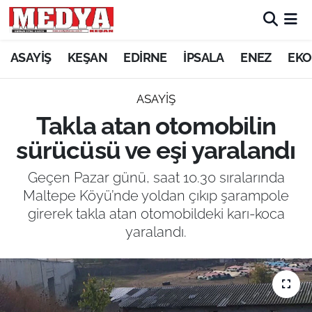
KEŞAN
ASAYİŞ
KEŞAN
EDİRNE
İPSALA
ENEZ
EKO
E-GAZETE
ASAYİŞ
Takla atan otomobilin
ASAYİŞ
sürücüsü ve eşi yaralandı
SİYASET
Geçen Pazar günü, saat 10.30 sıralarında
Maltepe Köyü’nde yoldan çıkıp şarampole
GÜNDEM
girerek takla atan otomobildeki karı-koca
yaralandı.
EKONOMİ
SAĞLIK
EĞİTİM