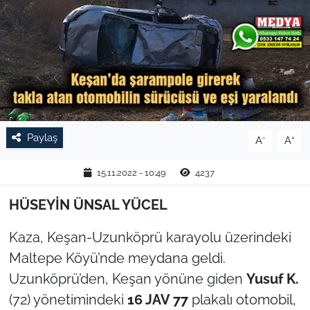
TARIM VE HAYVANCILIK
KÜLTÜR SANAT
RESMİ İLAN
SPOR
Paylaş
-
+
A
A
YAŞAM
15.11.2022 - 10:49
4237
EDİRNE
HÜSEYİN ÜNSAL YÜCEL
Kaza, Keşan-Uzunköprü karayolu üzerindeki
TEKİRDAĞ
Maltepe Köyü’nde meydana geldi.
KIRKLARELİ
Uzunköprü’den, Keşan yönüne giden
Yusuf K.
(72) yönetimindeki
16 JAV 77
plakalı otomobil,
ÇANAKKALE