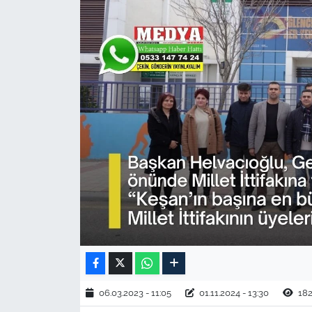
TARIM VE HAYVANCILIK
KÜLTÜR SANAT
RESMİ İLAN
SPOR
YAŞAM
EDİRNE
TEKİRDAĞ
KIRKLARELİ
06.03.2023 - 11:05
01.11.2024 - 13:30
18
ÇANAKKALE