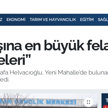
Z
EKONOMİ
TARIM VE HAYVANCILIK
EĞİTİM
SAĞL
şına en büyük fela
eleri”
afa Helvacıoğlu, Yeni Mahalle’de bulun
edi.
1