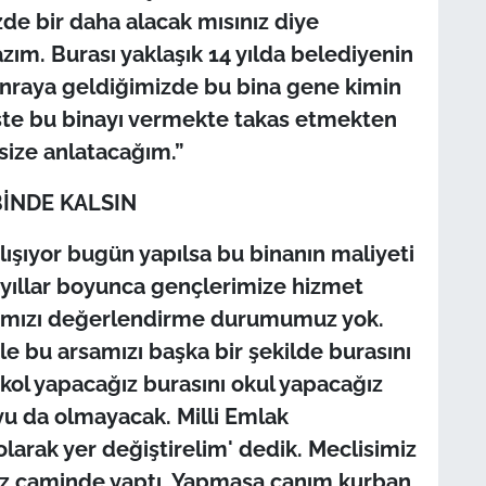
izde bir daha alacak mısınız diye
zım. Burası yaklaşık 14 yılda belediyenin
sonraya geldiğimizde bu bina gene kimin
İşte bu binayı vermekte takas etmekten
size anlatacağım.”
BİNDE KALSIN
lışıyor bugün yapılsa bu binanın maliyeti
 yıllar boyunca gençlerimize hizmet
samızı değerlendirme durumumuz yok.
le bu arsamızı başka bir şekilde burasını
kol yapacağız burasını okul yapacağız
u da olmayacak. Milli Emlak
larak yer değiştirelim' dedik. Meclisimiz
ız caminde yaptı. Yapmasa canım kurban.