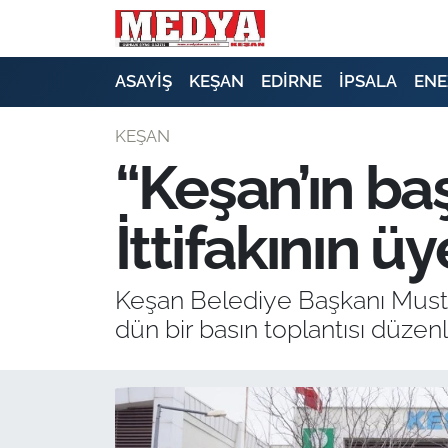
KEŞAN
ASAYİŞ
KEŞAN
EDİRNE
İPSALA
ENE
E-GAZETE
KEŞAN
“Keşan’ın ba
ASAYİŞ
İttifakının üy
SİYASET
GÜNDEM
Keşan Belediye Başkanı Must
dün bir basın toplantısı düzenl
EKONOMİ
SAĞLIK
EĞİTİM