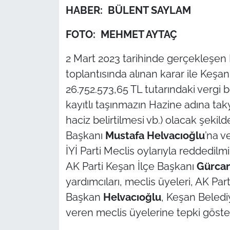
HABER: BÜLENT SAYLAM
TÜRKİYE
FOTO: MEHMET AYTAÇ
Bölge
2 Mart 2023 tarihinde gerçekleşen 
toplantısında alınan karar ile Keşa
Güvenlik
26.752.573,65 TL tutarındaki verg
Genel
kayıtlı taşınmazın Hazine adına taky
haciz belirtilmesi vb.) olacak şekil
Politika
Başkanı
Mustafa Helvacıoğlu
’na v
İYİ Parti Meclis oylarıyla reddedil
Flaş Haber
AK Parti Keşan İlçe Başkanı
Gürcan
yardımcıları, meclis üyeleri, AK Part
Dış Haberler
Başkan
Helvacıoğlu
, Keşan Beled
Magazin
veren meclis üyelerine tepki göster