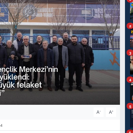
2
3
4
5
-
+
A
A
24
6