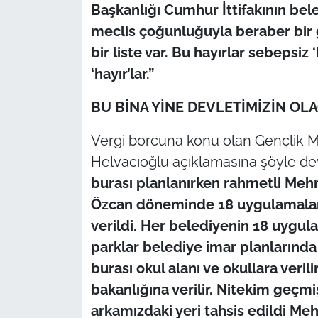
Başkanlığı Cumhur İttifakının beled
meclis çoğunluğuyla beraber bir g
bir liste var. Bu hayırlar sebepsiz 
‘hayır’lar.”
BU BİNA YİNE DEVLETİMİZİN OL
Vergi borcuna konu olan Gençlik
Helvacıoğlu açıklamasına şöyle de
burası planlanırken rahmetli M
Özcan döneminde 18 uygulamalar 
verildi. Her belediyenin 18 uygul
parklar belediye imar planlarında 
burası okul alanı ve okullara verili
bakanlığına verilir. Nitekim geçm
arkamızdaki yeri tahsis edildi 