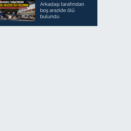
Arkadaşı tarafından
boş arazide ölü
bulundu