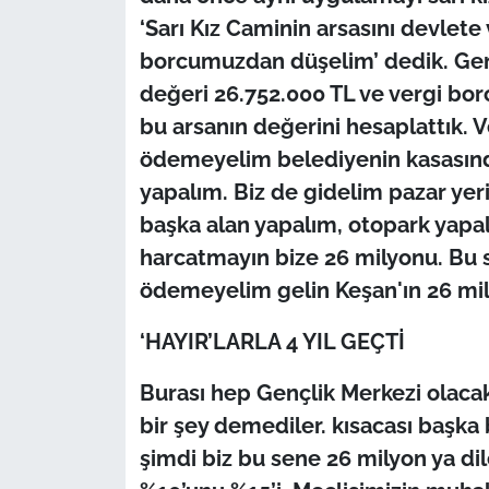
‘Sarı Kız Caminin arsasını devlete
borcumuzdan düşelim’ dedik. Gen
değeri 26.752.000 TL ve vergi bor
bu arsanın değerini hesaplattık. 
ödemeyelim belediyenin kasasında 
yapalım. Biz de gidelim pazar yer
başka alan yapalım, otopark yapal
harcatmayın bize 26 milyonu. Bu
ödemeyelim gelin Keşan'ın 26 mil
‘HAYIR’LARLA 4 YIL GEÇTİ
Burası hep Gençlik Merkezi olac
bir şey demediler. kısacası başka
şimdi biz bu sene 26 milyon ya d