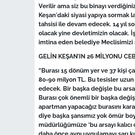
Verilir ama siz bu binayı verdiğin
Keşan'daki siyasi yapıya sormak la
tahsisi ile devam edecek. 14 yıl 
olacak yine devletimizin olacak. 
imtina eden belediye Meclisimizi 
GELİN KEŞAN’IN 26 MİLYONU CE
“Burası 15 dönüm yer ve 37 kişi ça
80-90 milyon TL. Bu tesisler uzun
edecek. Bir başka değişle bu ar
Burası çok önemli bir başka değiş
apartman yapacağız burasını kara
diye başka şansımız yok ömür boy
müdürlüğümüze ‘bu arsayı kalıcı o
daha önce aynı uygulamayı sarı k