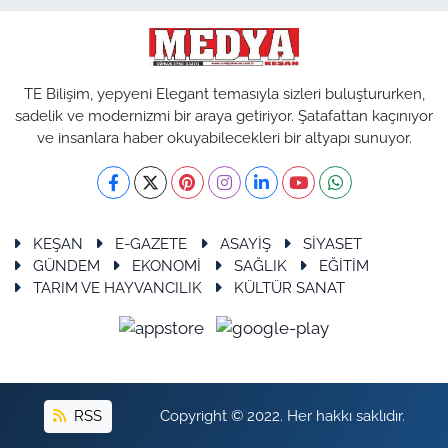
TE Bilişim, yepyeni Elegant temasıyla sizleri buluştururken,
sadelik ve modernizmi bir araya getiriyor. Şatafattan kaçınıyor
ve insanlara haber okuyabilecekleri bir altyapı sunuyor.
KEŞAN
E-GAZETE
ASAYİŞ
SİYASET
GÜNDEM
EKONOMİ
SAĞLIK
EĞİTİM
TARIM VE HAYVANCILIK
KÜLTÜR SANAT
RSS
Copyright © 2022. Her hakkı saklıdır.