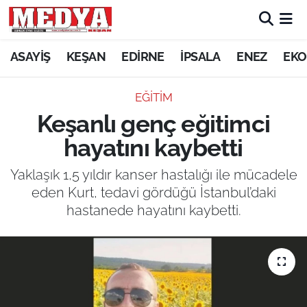
KEŞAN
ASAYİŞ
KEŞAN
EDİRNE
İPSALA
ENEZ
EKO
E-GAZETE
EĞİTİM
Keşanlı genç eğitimci
ASAYİŞ
hayatını kaybetti
SİYASET
Yaklaşık 1,5 yıldır kanser hastalığı ile mücadele
eden Kurt, tedavi gördüğü İstanbul’daki
GÜNDEM
hastanede hayatını kaybetti.
EKONOMİ
SAĞLIK
EĞİTİM