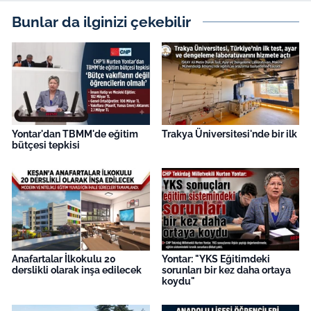
Bunlar da ilginizi çekebilir
Yontar'dan TBMM'de eğitim
Trakya Üniversitesi'nde bir ilk
bütçesi tepkisi
Anafartalar İlkokulu 20
Yontar: "YKS Eğitimdeki
derslikli olarak inşa edilecek
sorunları bir kez daha ortaya
koydu"