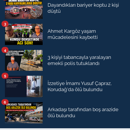
Dayandıkları bariyer koptu 2 kişi
düştü
3
Ahmet Kargöz yaşam
mücadelesini kaybetti
4
3 kişiyi tabancayla yaralayan
emekli polis tutuklandı
5
İzzetiye İmamı Yusuf Çapraz,
Korudağ'da ölü bulundu
6
Arkadaşı tarafından boş arazide
ölü bulundu