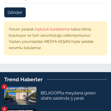
Gönder
Yorum yazarak
topluluk kurallarımızı
kabul etmiş
bulunuyor ve tüm sorumluluğu üstleniyorsunuz.
Yazılan yorumlardan MEDYA KEŞAN hiçbir şekilde
sorumlu tutulamaz.
Trend Haberler
1
BELKOOP’ta meydana gelen
silahlı saldırıda 3 yaralı
2