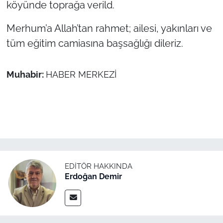
İş Dünyası
köyünde toprağa verild.
Merhum’a Allah’tan rahmet; ailesi, yakınları ve
Bilim Teknoloji
tüm eğitim camiasına başsağlığı dileriz.
English News
Muhabir:
HABER MERKEZİ
Canlı Maç
Finans
Genel-A
Gündem-Eğitim
EDITÖR HAKKINDA
Erdoğan Demir