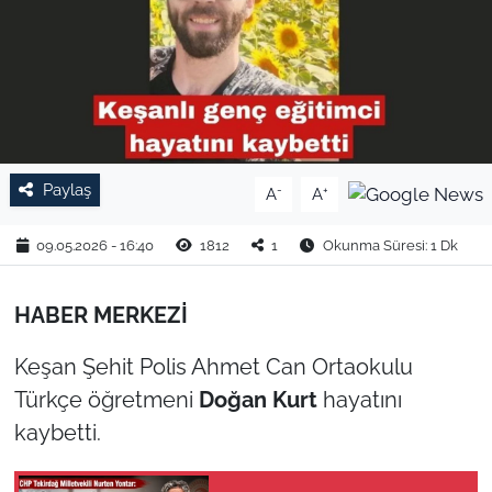
TARIM VE HAYVANCILIK
KÜLTÜR SANAT
RESMİ İLAN
Paylaş
-
+
A
A
SPOR
09.05.2026 - 16:40
1812
1
Okunma Süresi: 1 Dk
YAŞAM
HABER MERKEZİ
EDİRNE
Keşan Şehit Polis Ahmet Can Ortaokulu
TEKİRDAĞ
Türkçe öğretmeni
Doğan Kurt
hayatını
kaybetti.
KIRKLARELİ
ÇANAKKALE