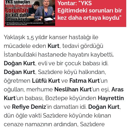
Yontar: "YKS
Eğitimdeki sorunları bir
TÜRKİYE
kez daha ortaya koydu"
Bölge
Yaklaşık 1,5 yıldır kanser hastalığı ile
Güvenlik
mücadele eden
Kurt
, tedavi gördüğü
İstanbul’daki hastanede hayatını kaybetti
.
Genel
Doğan Kurt
, evli ve bir çocuk babası idi.
Doğan Kurt
, Sazlıdere köyü halkından,
Politika
öğretmen
Lütfü Kurt
ve
Fatma Kurt
’un
Flaş Haber
oğulları, merhume
Neslihan Kurt
’un eşi,
Aras
Kurt
’un babası, Boztepe köyünden
Hayrettin
Dış Haberler
ve
Refiye Deniz
’in damatları idi.
Doğan Kurt
,
dün öğle vakti Sazlıdere köyünde kılınan
Magazin
cenaze namazının ardından, Sazlıdere