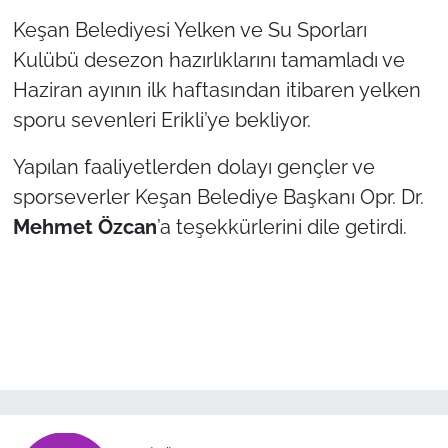
İş Dünyası
Keşan Belediyesi Yelken ve Su Sporları
Kulübü desezon hazırlıklarını tamamladı ve
Bilim Teknoloji
Haziran ayının ilk haftasından itibaren yelken
English News
sporu sevenleri Erikli’ye bekliyor.
Canlı Maç
Yapılan faaliyetlerden dolayı gençler ve
sporseverler Keşan Belediye Başkanı Opr. Dr.
Finans
Mehmet Özcan
’a teşekkürlerini dile getirdi.
Genel-A
Gündem-Eğitim