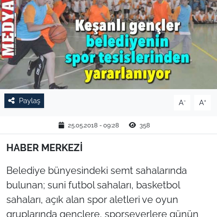
TARIM VE HAYVANCILIK
KÜLTÜR SANAT
RESMİ İLAN
SPOR
Paylaş
-
+
A
A
YAŞAM
25.05.2018 - 09:28
358
EDİRNE
HABER MERKEZİ
TEKİRDAĞ
Belediye bünyesindeki semt sahalarında
bulunan; suni futbol sahaları, basketbol
KIRKLARELİ
sahaları, açık alan spor aletleri ve oyun
gruplarında gençlere, sporseverlere günün
ÇANAKKALE