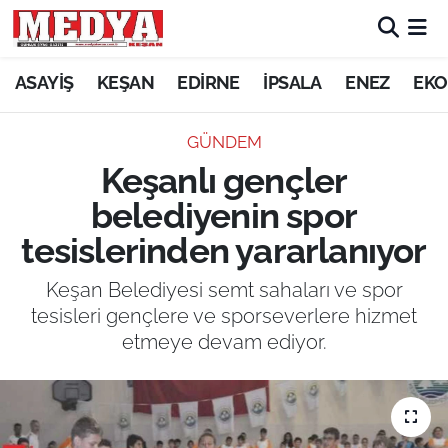
KEŞAN
ASAYİŞ
KEŞAN
EDİRNE
İPSALA
ENEZ
EKO
E-GAZETE
GÜNDEM
Keşanlı gençler
ASAYİŞ
belediyenin spor
SİYASET
tesislerinden yararlanıyor
GÜNDEM
Keşan Belediyesi semt sahaları ve spor
tesisleri gençlere ve sporseverlere hizmet
EKONOMİ
etmeye devam ediyor.
SAĞLIK
EĞİTİM