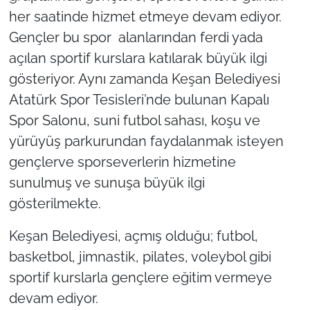
her saatinde hizmet etmeye devam ediyor.
TÜRKİYE
Gençler bu spor alanlarından ferdi yada
açılan sportif kurslara katılarak büyük ilgi
Bölge
gösteriyor. Aynı zamanda Keşan Belediyesi
Atatürk Spor Tesisleri’nde bulunan Kapalı
Güvenlik
Spor Salonu, suni futbol sahası, koşu ve
Genel
yürüyüş parkurundan faydalanmak isteyen
gençlerve sporseverlerin hizmetine
Politika
sunulmuş ve sunuşa büyük ilgi
gösterilmekte.
Flaş Haber
Keşan Belediyesi, açmış olduğu; futbol,
Dış Haberler
basketbol, jimnastik, pilates, voleybol gibi
sportif kurslarla gençlere eğitim vermeye
Magazin
devam ediyor.