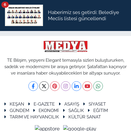
6
Haberimiz ses getirdi: Belediye
Meclis listesi güncellendi
TE Bilişim, yepyeni Elegant temasıyla sizleri buluştururken,
sadelik ve modernizmi bir araya getiriyor. Şatafattan kaçınıyor
ve insanlara haber okuyabilecekleri bir altyapı sunuyor.
KEŞAN
E-GAZETE
ASAYİŞ
SİYASET
GÜNDEM
EKONOMİ
SAĞLIK
EĞİTİM
TARIM VE HAYVANCILIK
KÜLTÜR SANAT