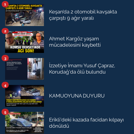
1
Keşan’da 2 otomobil kavşakta
çarpıştı 9 ağır yaralı
2
Ahmet Kargöz yaşam
mücadelesini kaybetti
3
İzzetiye İmamı Yusuf Çapraz,
Korudağ'da ölü bulundu
4
KAMUOYUNA DUYURU
5
Erikli'deki kazada facidan kılpayı
dönüldü