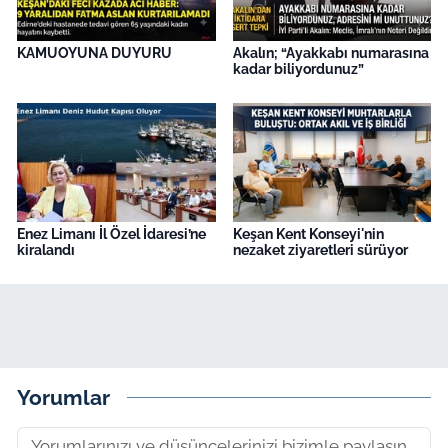
KAMUOYUNA DUYURU
Akalın; “Ayakkabı numarasına
kadar biliyordunuz”
Enez Limanı İl Özel İdaresi’ne
Keşan Kent Konseyi'nin
kiralandı
nezaket ziyaretleri sürüyor
Yorumlar