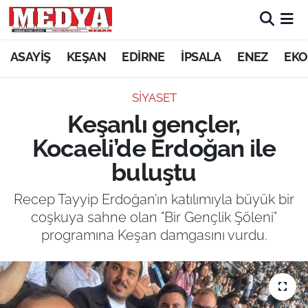
KEŞAN
ASAYİŞ
KEŞAN
EDİRNE
İPSALA
ENEZ
EKO
E-GAZETE
SİYASET
Keşanlı gençler,
ASAYİŞ
Kocaeli’de Erdoğan ile
SİYASET
buluştu
GÜNDEM
Recep Tayyip Erdoğan’ın katılımıyla büyük bir
coşkuya sahne olan "Bir Gençlik Şöleni"
EKONOMİ
programına Keşan damgasını vurdu.
SAĞLIK
EĞİTİM