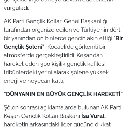
İş Dünyası
vurguladı.
Bilim Teknoloji
AK Parti Gençlik Kolları Genel Başkanlığı
tarafından organize edilen ve Türkiye’nin dört
English News
bir yanından on binlerce gencin akın ettiği "
Bir
Canlı Maç
Gençlik Şöleni"
, Kocaeli’de görkemli bir
atmosferde gerçekleştirildi. Keşan’dan
Finans
hareket eden 300 kişilik gençlik kafilesi,
tribünlerdeki yerini alarak şölene yüksek
Genel-A
enerji ve heyecan kattı.
Gündem-Eğitim
"DÜNYANIN EN BÜYÜK GENÇLİK HAREKETİ"
Şölen sonrası açıklamalarda bulunan AK Parti
Keşan Gençlik Kolları Başkanı
İsa Vural,
hareketin arkasındaki lider gücüne dikkat