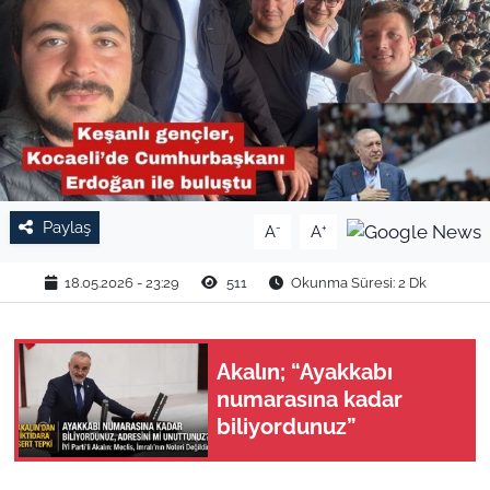
TARIM VE HAYVANCILIK
KÜLTÜR SANAT
RESMİ İLAN
SPOR
Paylaş
-
+
A
A
YAŞAM
18.05.2026 - 23:29
511
Okunma Süresi: 2 Dk
EDİRNE
Akalın; “Ayakkabı
TEKİRDAĞ
numarasına kadar
biliyordunuz”
KIRKLARELİ
ÇANAKKALE