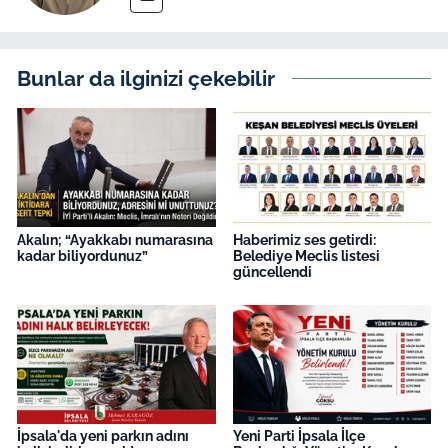
Bunlar da ilginizi çekebilir
Akalın; “Ayakkabı numarasına
Haberimiz ses getirdi:
kadar biliyordunuz”
Belediye Meclis listesi
güncellendi
İpsala'da yeni parkın adını
Yeni Parti İpsala İlçe