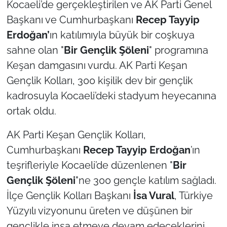
Kocaeli’de gerçekleştirilen ve AK Parti Genel
Başkanı ve Cumhurbaşkanı
Recep Tayyip
TÜRKİYE
Erdoğan’
ın katılımıyla büyük bir coşkuya
sahne olan "
Bir Gençlik Şöleni
" programına
Bölge
Keşan damgasını vurdu. AK Parti Keşan
Güvenlik
Gençlik Kolları, 300 kişilik dev bir gençlik
kadrosuyla Kocaeli’deki stadyum heyecanına
Genel
ortak oldu.
Politika
AK Parti Keşan Gençlik Kolları,
Cumhurbaşkanı
Recep Tayyip Erdoğan
’ın
Flaş Haber
teşrifleriyle Kocaeli’de düzenlenen "
Bir
Dış Haberler
Gençlik Şöleni
"ne 300 gençle katılım sağladı.
İlçe Gençlik Kolları Başkanı
İsa Vural
, Türkiye
Magazin
Yüzyılı vizyonunu üreten ve düşünen bir
gençlikle inşa etmeye devam edeceklerini