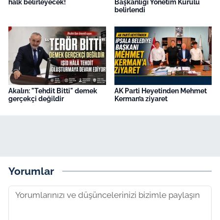
halk belirleyecek!
Başkanlığı Yönetim Kurulu
belirlendi
Akalın: "Tehdit Bitti" demek
AK Parti Heyetinden Mehmet
gerçekçi değildir
Kerman’a ziyaret
Yorumlar