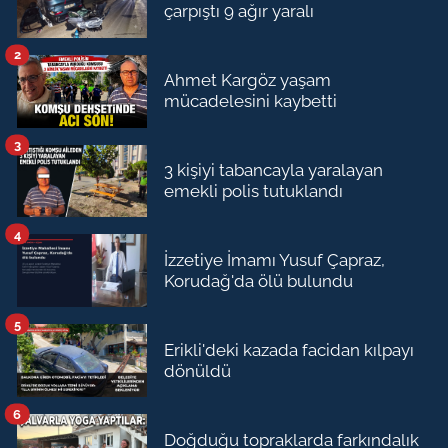
çarpıştı 9 ağır yaralı
2
Ahmet Kargöz yaşam
mücadelesini kaybetti
3
3 kişiyi tabancayla yaralayan
emekli polis tutuklandı
4
İzzetiye İmamı Yusuf Çapraz,
Korudağ'da ölü bulundu
5
Erikli'deki kazada facidan kılpayı
dönüldü
6
Doğduğu topraklarda farkındalık